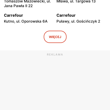
Tomaszów Mazowiecki, ul.
Mława, ul. Targowa 13
Jana Pawła II 22
Carrefour
Carrefour
Kutno, ul. Oporowska 6A
Puławy, ul. Gościńczyk 2
Carrefour
Carrefour
Łódź, ul. Stanisława
Łódź, ul. Kolumny 6/36
WIĘCEJ
Przybyszewskiego 176/178
Carrefour
Carrefour
REKLAMA
Łódź al. Ks. Bp. Władysława
Łódź, ul. Szparagowa 7
Bandurskiego 49
Carrefour
Carrefour
Pabianice, ul. Popławska
Piotrków Trybunalski, ul.
4/20
Juliusza Słowackiego 123
Carrefour
Carrefour
Biała Podlaska, ul. Jana III
Ostrowiec Świętokrzyski,
Sobieskiego 9
ul. Adama Mickiewicza 30