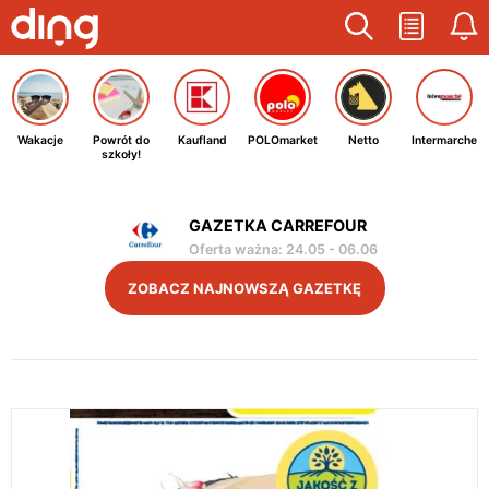
Wakacje
Powrót do
Kaufland
POLOmarket
Netto
Intermarche
szkoły!
GAZETKA CARREFOUR
Oferta ważna
:
24.05
-
06.06
ZOBACZ NAJNOWSZĄ GAZETKĘ