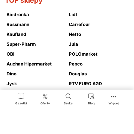
TOP sklepy
Biedronka
Lidl
Rossmann
Carrefour
Kaufland
Netto
Super-Pharm
Jula
OBI
POLOmarket
Auchan Hipermarket
Pepco
Dino
Douglas
Jysk
RTV EURO AGD
Action
Media Expert
Deichmann
Media Markt
Gazetki
Oferty
Szukaj
Blog
Więcej
Ding.pl to serwis internetowy prezentujący
gazetki promocyjne
oraz
katalogi
sklepów i dużych sieci handlowych. Dzięki
geolokalizacji otrzymasz przede wszystkim oferty sklepów, z