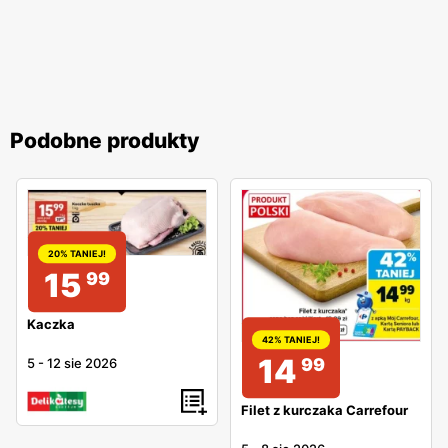
Podobne produkty
20% TANIEJ!
15
99
Kaczka
42% TANIEJ!
14
99
5
-
12 sie 2026
Filet z kurczaka Carrefour