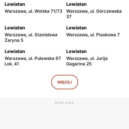
Lewiatan
Lewiatan
Warszawa, ul. Wolska 71/73
Warszawa, ul. Górczewska
37
Lewiatan
Lewiatan
Warszawa, ul. Stanisława
Warszawa, ul. Piaskowa 7
Żaryna 5
Lewiatan
Lewiatan
Warszawa, ul. Puławska 67
Warszawa, ul. Jurija
Lok. 41
Gagarina 25
Lewiatan
Lewiatan
Warszawa, ul. Egipska 4
Warszawa, ul. Elbląska 37
WIĘCEJ
Lewiatan
Lewiatan
Warszawa, ul. Erazma
Warszawa, ul.
REKLAMA
Ciołka 30
Międzyborska 48
Lewiatan
Lewiatan
Warszawa, ul. Sabały 3
Warszawa, ul. Majdańska 11