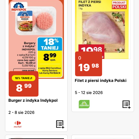
0
19
98
18% TANIEJ!
Filet z piersi indyka Polski
8
99
5
-
12 sie 2026
Burger z indyka Indykpol
2
-
8 sie 2026