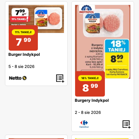
11% TANIEJ!
7
99
Burger Indykpol
5
-
8 sie 2026
18% TANIEJ!
8
99
Burgery Indykpol
2
-
8 sie 2026