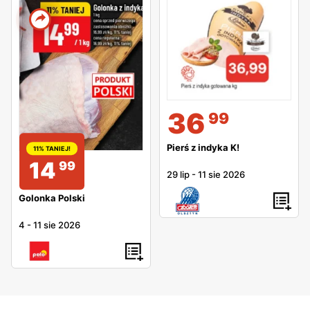
36
99
Pierś z indyka K!
11% TANIEJ!
14
99
29 lip
-
11 sie 2026
Golonka Polski
4
-
11 sie 2026