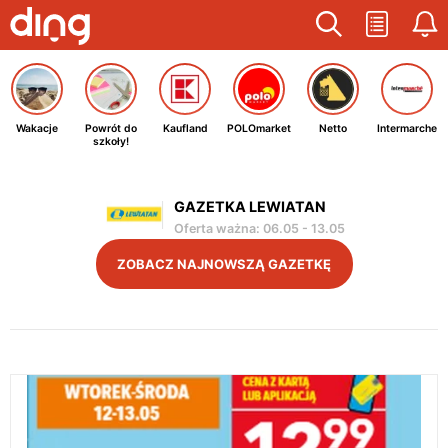
Wakacje
Powrót do
Kaufland
POLOmarket
Netto
Intermarche
szkoły!
GAZETKA LEWIATAN
Oferta ważna
:
06.05
-
13.05
ZOBACZ NAJNOWSZĄ GAZETKĘ