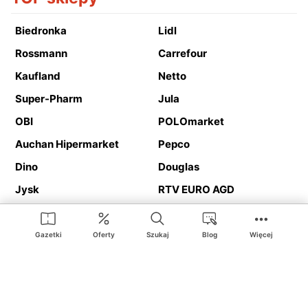
Biedronka
Lidl
Rossmann
Carrefour
Kaufland
Netto
Super-Pharm
Jula
OBI
POLOmarket
Auchan Hipermarket
Pepco
Dino
Douglas
Jysk
RTV EURO AGD
Action
Media Expert
Deichmann
Media Markt
Gazetki
Oferty
Szukaj
Blog
Więcej
Ding.pl to serwis internetowy prezentujący
gazetki promocyjne
oraz
katalogi
sklepów i dużych sieci handlowych. Dzięki
geolokalizacji otrzymasz przede wszystkim oferty sklepów, z