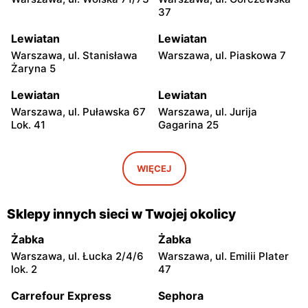
37
Lewiatan
Lewiatan
Warszawa, ul. Stanisława
Warszawa, ul. Piaskowa 7
Żaryna 5
Lewiatan
Lewiatan
Warszawa, ul. Puławska 67
Warszawa, ul. Jurija
Lok. 41
Gagarina 25
Lewiatan
Lewiatan
Warszawa, ul. Egipska 4
Warszawa, ul. Elbląska 37
WIĘCEJ
Lewiatan
Lewiatan
Warszawa, ul. Erazma
Warszawa, ul.
Sklepy innych sieci w Twojej okolicy
Ciołka 30
Międzyborska 48
Żabka
Żabka
Lewiatan
Lewiatan
Warszawa, ul. Łucka 2/4/6
Warszawa, ul. Emilii Plater
Warszawa, ul. Sabały 3
Warszawa, ul. Majdańska 11
lok. 2
47
Lewiatan
Lewiatan
Carrefour Express
Sephora