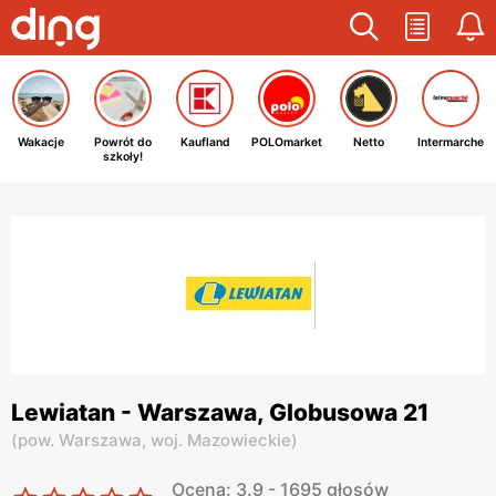
Wakacje
Powrót do
Kaufland
POLOmarket
Netto
Intermarche
szkoły!
Lewiatan - Warszawa, Globusowa 21
(
pow. Warszawa,
woj. Mazowieckie
)
Ocena: 3.9 - 1695 głosów