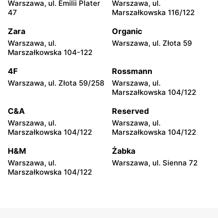
Warszawa al. Stanów
Warszawa, ul.
Warszawa, ul. Emilii Plater
Warszawa, ul.
Zjednoczonych 72 Lok. 4
Bernardyńska 25
47
Marszałkowska 116/122
Lewiatan
Lewiatan
Zara
Organic
Warszawa, ul. Bolesława
Warszawa, ul. Sonaty 5
Warszawa, ul.
Warszawa, ul. Złota 59
Podczaszyńskiego 1/3
Marszałkowska 104-122
Lewiatan
Lewiatan
4F
Rossmann
Warszawa, ul. Gen.
Warszawa, ul. Sándora
Warszawa, ul. Złota 59/258
Warszawa, ul.
Tadeusza Pełczyńskiego 32
Petöfiego 3
Marszałkowska 104/122
Lok. 1,2
C&A
Reserved
Lewiatan
Lewiatan
Warszawa, ul.
Warszawa, ul.
Warszawa, ul. Wrzeciono
Warszawa, ul. Antoniego
Marszałkowska 104/122
Marszałkowska 104/122
48
Kocjana 1/42
H&M
Żabka
Lewiatan
Lewiatan
Warszawa, ul.
Warszawa, ul. Sienna 72
Warszawa, ul. Szeligowska
Warszawa, ul. Spychowska
Marszałkowska 104/122
30 Lok. U2
2