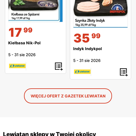
17
99
35
99
Kiełbasa Nik-Pol
Indyk Indykpol
5
-
31 sie 2026
5
-
31 sie 2026
WIĘCEJ OFERT Z GAZETEK LEWIATAN
Lewiatan sklepy w Twojej okolicy