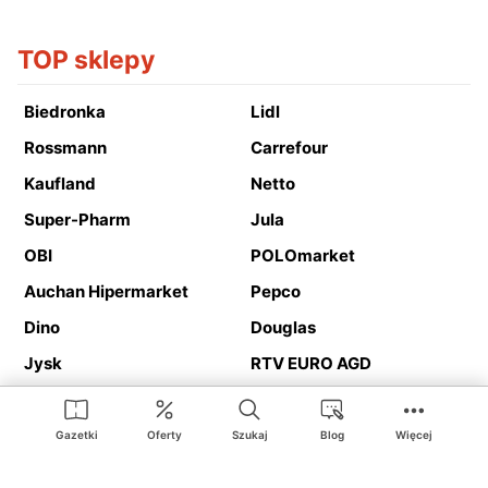
TOP sklepy
Biedronka
Lidl
Rossmann
Carrefour
Kaufland
Netto
Super-Pharm
Jula
OBI
POLOmarket
Auchan Hipermarket
Pepco
Dino
Douglas
Jysk
RTV EURO AGD
Action
Media Expert
Deichmann
Media Markt
Gazetki
Oferty
Szukaj
Blog
Więcej