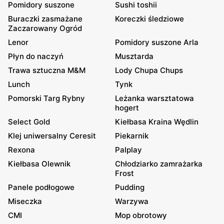
Pomidory suszone
Sushi toshii
Buraczki zasmażane
Koreczki śledziowe
Zaczarowany Ogród
Lenor
Pomidory suszone Arla
Płyn do naczyń
Musztarda
Trawa sztuczna M&M
Lody Chupa Chups
Lunch
Tynk
Pomorski Targ Rybny
Leżanka warsztatowa
hogert
Select Gold
Kiełbasa Kraina Wędlin
Klej uniwersalny Ceresit
Piekarnik
Rexona
Palplay
Kiełbasa Olewnik
Chłodziarko zamrażarka
Frost
Panele podłogowe
Pudding
Miseczka
Warzywa
CMI
Mop obrotowy