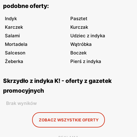
podobne oferty:
Indyk
Pasztet
Karczek
Kurczak
Salami
Udziec z indyka
Mortadela
Wątróbka
Salceson
Boczek
Żeberka
Pierś z indyka
Skrzydło z indyka K! - oferty z gazetek
promocyjnych
Brak wyników
ZOBACZ WSZYSTKIE OFERTY