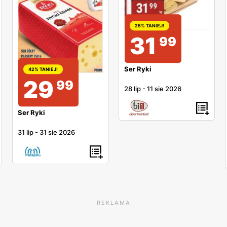
25% TANIEJ!
31
99
Ser Ryki
42% TANIEJ!
29
99
28 lip
-
11 sie 2026
Ser Ryki
31 lip
-
31 sie 2026
REKLAMA