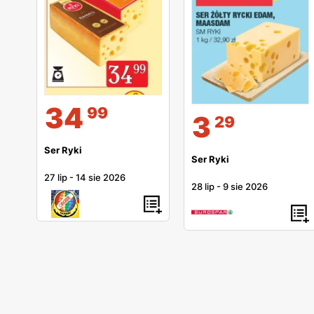
34
99
3
29
Ser Ryki
Ser Ryki
27 lip
-
14 sie 2026
28 lip
-
9 sie 2026