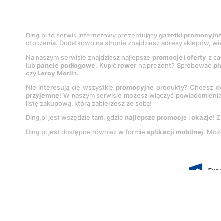
Ding.pl to serwis internetowy prezentujący
gazetki promocyjn
otoczenia. Dodatkowo na stronie znajdziesz adresy sklepów, wię
Na naszym serwisie znajdziesz najlepsze
promocje
i
oferty
z ca
lub
panele podłogowe
. Kupić
rower
na prezent? Spróbować
pi
czy
Leroy Merlin
.
Nie interesują cię wszystkie
promocyjne
produkty? Chcesz do
przyjemne
! W naszym serwisie możesz włączyć powiadomieni
listę zakupową, którą zabierzesz ze sobą!
Ding.pl jest wszędzie tam, gdzie
najlepsze promocje
i
okazje
! 
Ding.pl jest dostępne również w formie
aplikacji mobilnej
. Moż