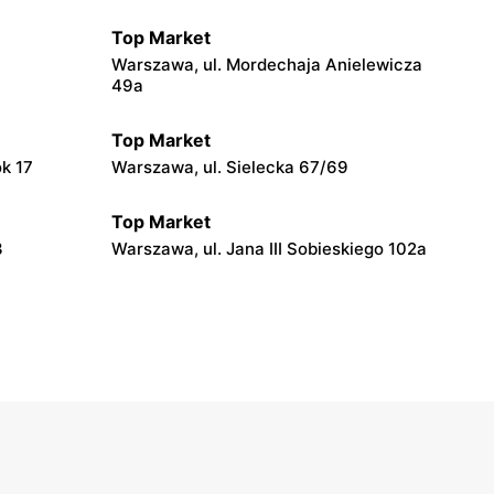
Top Market
Warszawa, ul. Mordechaja Anielewicza
49a
Top Market
ok 17
Warszawa, ul. Sielecka 67/69
Top Market
3
Warszawa, ul. Jana III Sobieskiego 102a
Top Market
Warszawa, ul. Władysława
Broniewskiego 37
Top Market
iego 6
Ruda, ul. Ruda 5