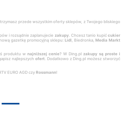
 otrzymasz przede wszystkim oferty sklepów, z Twojego bliskiego
epów i rozsądnie zaplanujecie
zakupy
. Chcesz tanio kupić
cukier
z nową gazetkę promocyjną sklepu:
Lidl
, Biedronka,
Media Markt
oś produktu w
najniższej cenie
? W Ding.pl
zakupy są proste i
egapisz najlepszych
ofert
. Dodatkowo z Ding.pl możesz stworzyć
 RTV EURO AGD czy
Rossmann
!