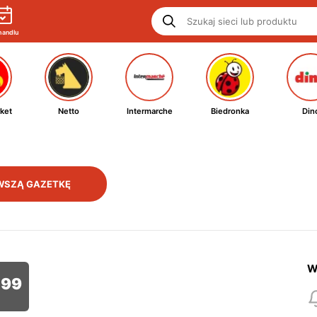
handlu
ket
Netto
Intermarche
Biedronka
Din
WSZĄ GAZETKĘ
W
99