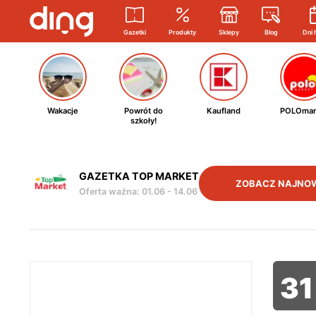
Gazetki
Produkty
Sklepy
Blog
Dni 
Wakacje
Powrót do
Kaufland
POLOmar
szkoły!
GAZETKA TOP MARKET
ZOBACZ NAJNO
Oferta ważna
:
01.06
-
14.06
31