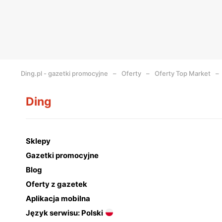
Ding.pl - gazetki promocyjne
Oferty
Oferty Top Market
Ding
Sklepy
Gazetki promocyjne
Blog
Oferty z gazetek
Aplikacja mobilna
Język serwisu: Polski