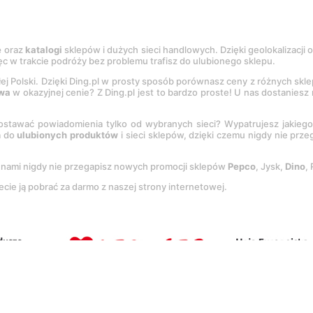
e
oraz
katalogi
sklepów i dużych sieci handlowych. Dzięki geolokalizacji
c w trakcie podróży bez problemu trafisz do ulubionego sklepu.
łej Polski. Dzięki Ding.pl w prosty sposób porównasz ceny z różnych skl
wa
w okazyjnej cenie? Z Ding.pl jest to bardzo proste! U nas dostanies
stawać powiadomienia tylko od wybranych sieci? Wypatrujesz jakieg
a do
ulubionych produktów
i sieci sklepów, dzięki czemu nigdy nie prz
Z nami nigdy nie przegapisz nowych promocji sklepów
Pepco
, Jysk,
Dino
,
ecie ją pobrać za darmo z naszej strony internetowej.