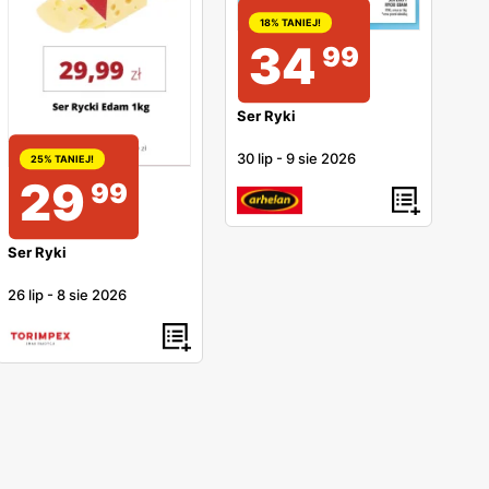
18% TANIEJ!
34
99
Ser Ryki
30 lip
-
9 sie 2026
25% TANIEJ!
29
99
Ser Ryki
26 lip
-
8 sie 2026