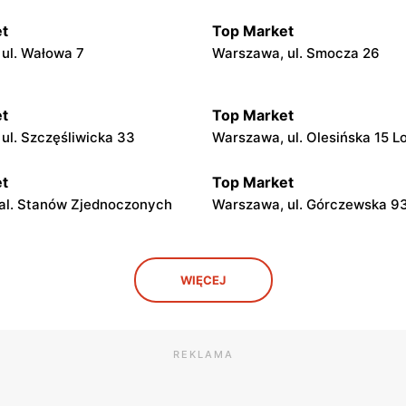
t
Top Market
ul. Wałowa 7
Warszawa, ul. Smocza 26
t
Top Market
ul. Szczęśliwicka 33
Warszawa, ul. Olesińska 15 L
t
Top Market
al. Stanów Zjednoczonych
Warszawa, ul. Górczewska 9
t
Top Market
WIĘCEJ
l. Żwirki i Wigury 17
Warszawa al. Krakowska 274
t
Top Market
REKLAMA
l. Niepodległości 19
Warszawa, ul. Piotra Wysock