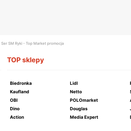
Ser SM Ryki - Top Market promocja
TOP sklepy
Biedronka
Lidl
Kaufland
Netto
OBI
POLOmarket
Dino
Douglas
Action
Media Expert