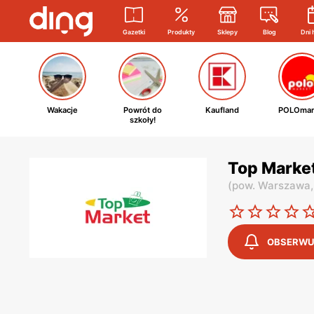
Gazetki
Produkty
Sklepy
Blog
Dni 
Wakacje
Powrót do
Kaufland
POLOmar
szkoły!
Top Marke
(
pow. Warszawa
OBSERWU