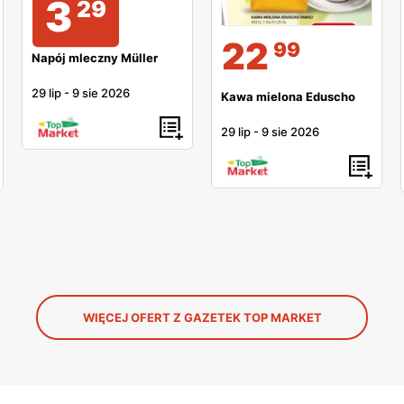
3
29
22
99
Napój mleczny Müller
29 lip
-
9 sie 2026
Kawa mielona Eduscho
29 lip
-
9 sie 2026
WIĘCEJ OFERT Z GAZETEK TOP MARKET