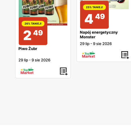
25% TANIEJ!
4
49
26% TANIEJ!
2
49
Napój energetyczny
Monster
29 lip
-
9 sie 2026
Piwo Żubr
29 lip
-
9 sie 2026