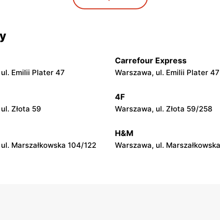
l. Żwirki i Wigury 17
Warszawa al. Krakowska 274
cy
t
Top Market
l. Niepodległości 19
Warszawa, ul. Piotra Wysock
Carrefour Express
l. Emilii Plater 47
Warszawa, ul. Emilii Plater 47
t
Top Market
ul. Tadeusza
Warszawa, ul. Gotarda 16
4F
kiego 8
ul. Złota 59
Warszawa, ul. Złota 59/258
t
Top Market
H&M
ul. Sęczkowa 60
Warszawa, ul. pasaż Stokłosy
ul. Marszałkowska 104/122
Warszawa, ul. Marszałkowska