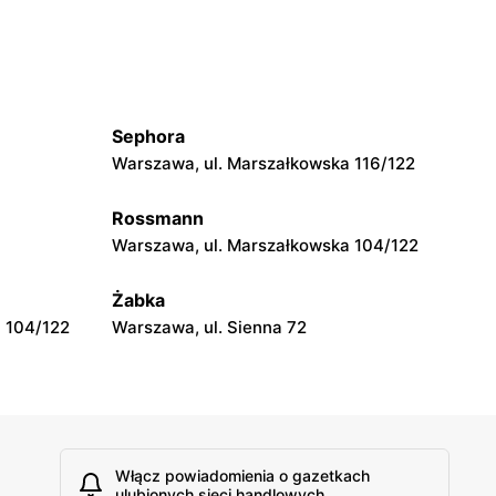
Warszawa, ul. Władysława
Broniewskiego 37
Top Market
iego 6
Ruda, ul. Ruda 5
Sephora
Warszawa, ul. Marszałkowska 116/122
Top Market
Warszawa, ul. Nicejska 2
Rossmann
Warszawa, ul. Marszałkowska 104/122
Top Market
Żabka
 11
Warszawa, ul. Nowoursynowska 161
 104/122
Warszawa, ul. Sienna 72
Włącz powiadomienia o gazetkach
ulubionych sieci handlowych