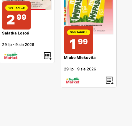
18% TANIEJ!
2
99
Sałatka Łosoś
50% TANIEJ!
1
99
29 lip
-
9 sie 2026
Mleko Mlekovita
29 lip
-
9 sie 2026