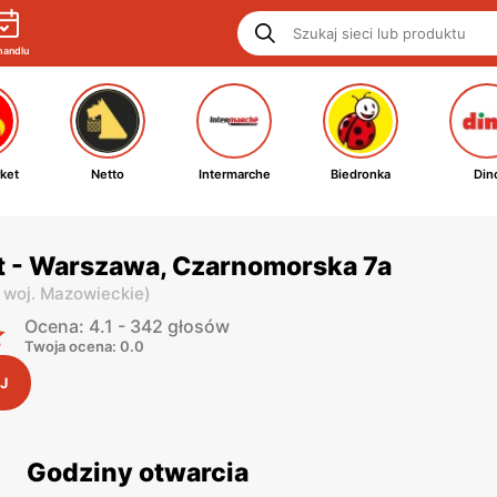
handlu
ket
Netto
Intermarche
Biedronka
Din
t - Warszawa, Czarnomorska 7a
,
woj. Mazowieckie
)
Ocena: 4.1 - 342 głosów
Twoja ocena: 0.0
J
Godziny otwarcia