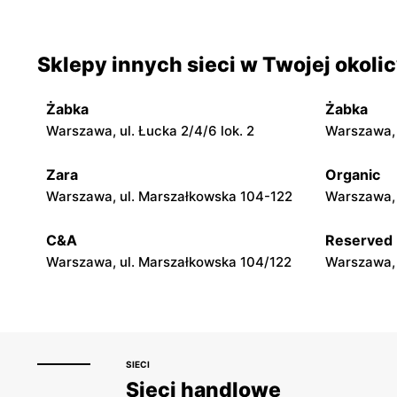
Warszawa, ul. Smoleńska 83
Warszawa, u
Sklepy innych sieci w Twojej okoli
Top Market
Top Marke
Warszawa, ul. Władysława
Warszawa a
Broniewskiego 85
Żabka
Żabka
Warszawa, ul. Łucka 2/4/6 lok. 2
Warszawa, u
Top Market
Top Marke
Warszawa, ul. Jana III Sobieskiego 60/14
Warszawa, 
Zara
Organic
Rechniews
Warszawa, ul. Marszałkowska 104-122
Warszawa, 
Top Market
Top Marke
C&A
Reserved
Warszawa, ul. Łabiszyńska 21
Warszawa, 
Warszawa, ul. Marszałkowska 104/122
Warszawa, 
SIECI
Sieci handlowe