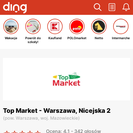
Wakacje
Powrót do
Kaufland
POLOmarket
Netto
Intermarche
szkoły!
Top Market - Warszawa, Nicejska 2
(
pow. Warszawa,
woj. Mazowieckie
)
Ocena: 4.1 - 342 głosów