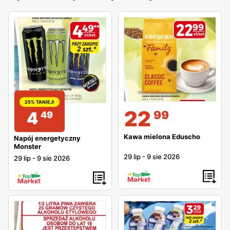
25% TANIEJ!
22
99
4
49
Kawa mielona Eduscho
Napój energetyczny
Monster
29 lip
-
9 sie 2026
29 lip
-
9 sie 2026