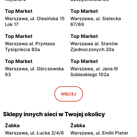
Top Market
Top Market
Warszawa, ul. Olesińska 15
Warszawa, ul. Sielecka
Lok 17
67/69
Top Market
Top Market
Warszawa al. Prymasa
Warszawa al. Stanów
Tysiąclecia 83a
Zjednoczonych 20a
Top Market
Top Market
Warszawa, ul. Górczewska
Warszawa, ul. Jana III
93
Sobieskiego 102a
Top Market
Top Market
Warszawa, ul. Smoleńska
Warszawa, ul. Żwirki i
WIĘCEJ
83
Wigury 17
Top Market
Top Market
Sklepy innych sieci w Twojej okolicy
Warszawa al. Krakowska
Warszawa, ul. Władysława
274
Broniewskiego 37
Żabka
Żabka
Warszawa, ul. Łucka 2/4/6
Warszawa, ul. Emilii Plater
Top Market
Top Market