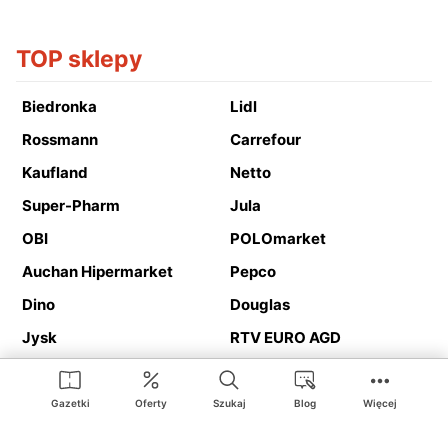
TOP sklepy
Biedronka
Lidl
Rossmann
Carrefour
Kaufland
Netto
Super-Pharm
Jula
OBI
POLOmarket
Auchan Hipermarket
Pepco
Dino
Douglas
Jysk
RTV EURO AGD
Action
Media Expert
Deichmann
Media Markt
Gazetki
Oferty
Szukaj
Blog
Więcej