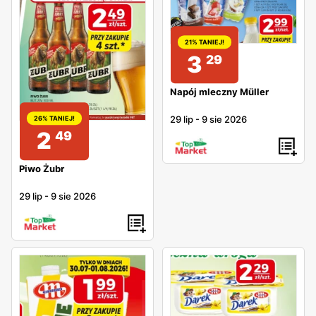
21% TANIEJ!
3
29
Napój mleczny Müller
29 lip
-
9 sie 2026
26% TANIEJ!
2
49
Piwo Żubr
29 lip
-
9 sie 2026