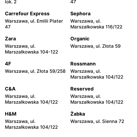
lok. 2
47
Warszawa, ul. Władysława
Warszawa al.
Broniewskiego 85
Niepodległości 19
Carrefour Express
Sephora
Warszawa, ul. Emilii Plater
Warszawa, ul.
Top Market
Top Market
47
Marszałkowska 116/122
Warszawa, ul. Piotra
Ruda, ul. Ruda 5
Wysockiego 6
Zara
Organic
Warszawa, ul.
Warszawa, ul. Złota 59
Top Market
Top Market
Marszałkowska 104-122
Warszawa, ul.
Warszawa, ul. Jana III
Czarnomorska 7a
Sobieskiego 60/14
4F
Rossmann
Warszawa, ul. Złota 59/258
Warszawa, ul.
Top Market
Top Market
Marszałkowska 104/122
Warszawa, ul. Tadeusza
Warszawa, ul. Gotarda 16
Rechniewskiego 8
C&A
Reserved
Warszawa, ul.
Warszawa, ul.
Top Market
Top Market
Marszałkowska 104/122
Marszałkowska 104/122
Warszawa, ul. Łabiszyńska
Warszawa, ul. Sęczkowa 60
21
H&M
Żabka
Warszawa, ul.
Warszawa, ul. Sienna 72
Top Market
Top Market
Marszałkowska 104/122
Warszawa, ul. pasaż
Warszawa, ul.