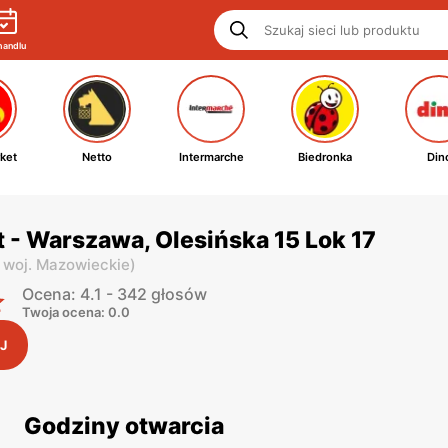
handlu
ket
Netto
Intermarche
Biedronka
Din
 - Warszawa, Olesińska 15 Lok 17
,
woj. Mazowieckie
)
Ocena: 4.1 - 342 głosów
Twoja ocena: 0.0
J
Godziny otwarcia