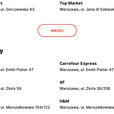
t
Top Market
ul. Górczewska 93
Warszawa, ul. Jana III Sobies
t
Top Market
WIĘCEJ
l. Krakowska 274
Warszawa, ul. Władysława
Broniewskiego 37
cy
t
Top Market
ul. Piotra Wysockiego 6
Ruda, ul. Ruda 5
Carrefour Express
t
Top Market
l. Emilii Plater 47
Warszawa, ul. Emilii Plater 47
ul. Tadeusza
Warszawa, ul. Gotarda 16
kiego 8
4F
ul. Złota 59
Warszawa, ul. Złota 59/258
t
Top Market
ul. Sęczkowa 60
Warszawa, ul. pasaż Stokłosy
H&M
ul. Marszałkowska 104/122
Warszawa, ul. Marszałkowska