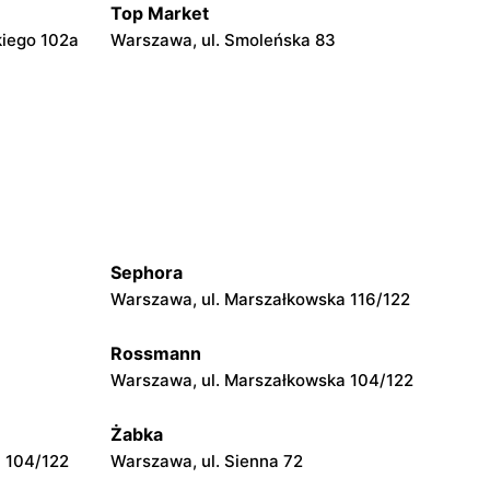
Top Market
kiego 102a
Warszawa, ul. Smoleńska 83
Top Market
Warszawa, ul. Władysława
Broniewskiego 85
Top Market
Warszawa, ul. Czarnomorska 7a
Sephora
Top Market
Warszawa, ul. Marszałkowska 116/122
Warszawa, ul. Nicejska 2
Rossmann
Warszawa, ul. Marszałkowska 104/122
Top Market
 11
Warszawa, ul. Nowoursynowska 161
Żabka
 104/122
Warszawa, ul. Sienna 72