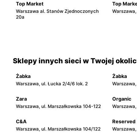
Top Market
Top Marke
Warszawa al. Stanów Zjednoczonych
Warszawa, 
20a
Top Market
Top Marke
Warszawa, ul. Żwirki i Wigury 17
Warszawa a
Sklepy innych sieci w Twojej okoli
Top Market
Top Marke
Warszawa al. Niepodległości 19
Warszawa, 
Żabka
Żabka
Top Market
Top Marke
Warszawa, ul. Łucka 2/4/6 lok. 2
Warszawa, u
Warszawa, ul. Jana III Sobieskiego 60/14
Warszawa, 
Rechniews
Zara
Organic
Warszawa, ul. Marszałkowska 104-122
Warszawa, 
Top Market
Top Marke
Warszawa, ul. Łabiszyńska 21
Warszawa, 
C&A
Reserved
Warszawa, ul. Marszałkowska 104/122
Warszawa, 