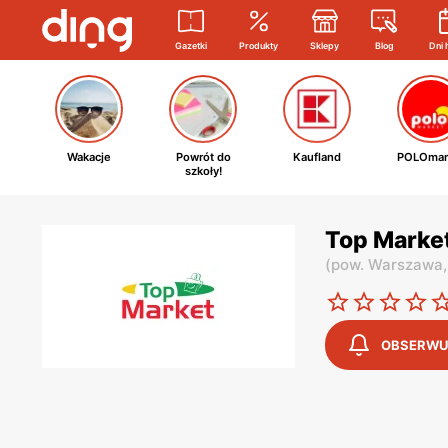
Gazetki
Produkty
Sklepy
Blog
Dni 
Wakacje
Powrót do
Kaufland
POLOmar
szkoły!
Top Market
(
pow. Warszawa
OBSERWU