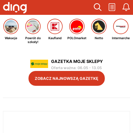
Wakacje
Powrót do
Kaufland
POLOmarket
Netto
Intermarche
szkoły!
GAZETKA MOJE SKLEPY
Oferta ważna
:
06.05
-
13.05
ZOBACZ NAJNOWSZĄ GAZETKĘ