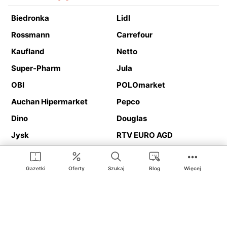
Biedronka
Lidl
Rossmann
Carrefour
Kaufland
Netto
Super-Pharm
Jula
OBI
POLOmarket
Auchan Hipermarket
Pepco
Dino
Douglas
Jysk
RTV EURO AGD
Action
Media Expert
Deichmann
Media Markt
Gazetki
Oferty
Szukaj
Blog
Więcej
Ding.pl to serwis internetowy prezentujący
gazetki promocyjne
oraz
katalogi
sklepów i dużych sieci handlowych. Dzięki
geolokalizacji otrzymasz przede wszystkim oferty sklepów, z
Twojego bliskiego otoczenia. Dodatkowo na stronie znajdziesz