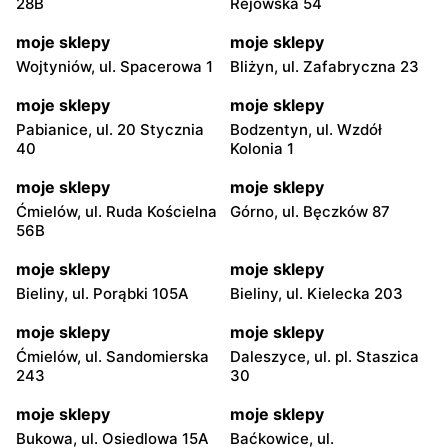
28B
Rejowska 54
moje sklepy
moje sklepy
Wojtyniów, ul. Spacerowa 1
Bliżyn, ul. Zafabryczna 23
moje sklepy
moje sklepy
Pabianice, ul. 20 Stycznia
Bodzentyn, ul. Wzdół
40
Kolonia 1
moje sklepy
moje sklepy
Ćmielów, ul. Ruda Kościelna
Górno, ul. Bęczków 87
56B
moje sklepy
moje sklepy
Bieliny, ul. Porąbki 105A
Bieliny, ul. Kielecka 203
moje sklepy
moje sklepy
Ćmielów, ul. Sandomierska
Daleszyce, ul. pl. Staszica
243
30
moje sklepy
moje sklepy
Bukowa, ul. Osiedlowa 15A
Baćkowice, ul.