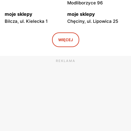
Modliborzyce 96
moje sklepy
moje sklepy
Bilcza, ul. Kielecka 1
Chęciny, ul. Lipowica 25
moje sklepy
moje sklepy
Iwaniska, ul. Ujazdowska 5
Bogoria, ul. Rynek 30
WIĘCEJ
moje sklepy
moje sklepy
Gorzyce, ul. Szkolna 44
Grębów, ul. Wydrza 180
REKLAMA
moje sklepy
moje sklepy
Jadachy, ul. Jadachy 111
Jeżowe, ul. Zalesie 77
moje sklepy
moje sklepy
Kazimierza Wielka, ul.
Kamień, ul. Błonie 23
Kolejowa 15
moje sklepy
moje sklepy
Górki, ul. Górki 71
Gumniska, ul. Gumniska
157C