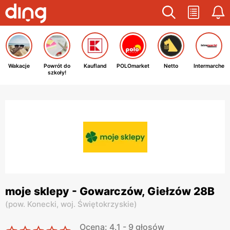
Wakacje
Powrót do
Kaufland
POLOmarket
Netto
Intermarche
szkoły!
moje sklepy - Gowarczów, Giełzów 28B
(
pow. Konecki,
woj. Świętokrzyskie
)
Ocena: 4.1 - 9 głosów