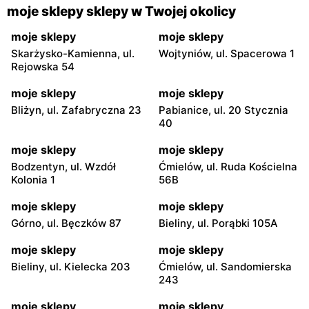
moje sklepy sklepy w Twojej okolicy
moje sklepy
moje sklepy
Skarżysko-Kamienna, ul.
Wojtyniów, ul. Spacerowa 1
Rejowska 54
moje sklepy
moje sklepy
Bliżyn, ul. Zafabryczna 23
Pabianice, ul. 20 Stycznia
40
moje sklepy
moje sklepy
Bodzentyn, ul. Wzdół
Ćmielów, ul. Ruda Kościelna
Kolonia 1
56B
moje sklepy
moje sklepy
Górno, ul. Bęczków 87
Bieliny, ul. Porąbki 105A
moje sklepy
moje sklepy
Bieliny, ul. Kielecka 203
Ćmielów, ul. Sandomierska
243
moje sklepy
moje sklepy