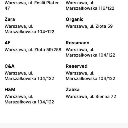
Kamień, ul. Błonie 23
Górki, ul. Górki 71
Warszawa, ul. Emilii Plater
Warszawa, ul.
47
Marszałkowska 116/122
moje sklepy
moje sklepy
Zara
Organic
Gumniska, ul. Gumniska
Iwierzyce, ul. Iwierzyce
157C
152A
Warszawa, ul.
Warszawa, ul. Złota 59
Marszałkowska 104-122
moje sklepy
moje sklepy
4F
Rossmann
Tczew, ul. Franciszka Żwirki
Hyżne, ul. Hyżne 100
61
Warszawa, ul. Złota 59/258
Warszawa, ul.
Marszałkowska 104/122
moje sklepy
moje sklepy
C&A
Reserved
Jarosław, ul. Pełkińska 147
Niebylec, ul. Niebylec 139
Warszawa, ul.
Warszawa, ul.
moje sklepy
moje sklepy
Marszałkowska 104/122
Marszałkowska 104/122
Opole, ul. Grudzicka 45
Jasło, ul. Bohaterów Monte
H&M
Żabka
Cassino 5
Warszawa, ul.
Warszawa, ul. Sienna 72
Marszałkowska 104/122