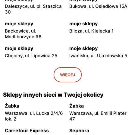
Daleszyce, ul. pl. Staszica
Bukowa, ul. Osiedlowa 15A
30
moje sklepy
moje sklepy
Baćkowice, ul.
Bilcza, ul. Kielecka 1
Modliborzyce 96
moje sklepy
moje sklepy
Chęciny, ul. Lipowica 25
Iwaniska, ul. Ujazdowska 5
moje sklepy
moje sklepy
Bogoria, ul. Rynek 30
Gorzyce, ul. Szkolna 44
WIĘCEJ
moje sklepy
moje sklepy
Grębów, ul. Wydrza 180
Jadachy, ul. Jadachy 111
Sklepy innych sieci w Twojej okolicy
moje sklepy
moje sklepy
Żabka
Żabka
Jeżowe, ul. Zalesie 77
Kazimierza Wielka, ul.
Warszawa, ul. Łucka 2/4/6
Warszawa, ul. Emilii Plater
Kolejowa 15
lok. 2
47
moje sklepy
moje sklepy
Carrefour Express
Sephora