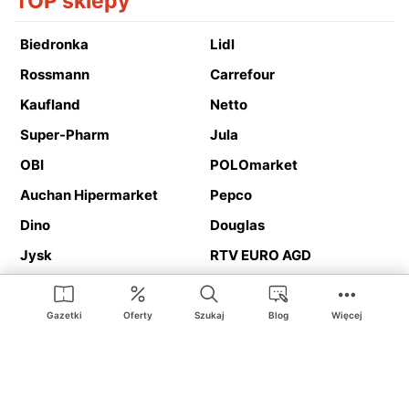
TOP sklepy
Biedronka
Lidl
Rossmann
Carrefour
Kaufland
Netto
Super-Pharm
Jula
OBI
POLOmarket
Auchan Hipermarket
Pepco
Dino
Douglas
Jysk
RTV EURO AGD
Action
Media Expert
Deichmann
Media Markt
Gazetki
Oferty
Szukaj
Blog
Więcej
Ding.pl to serwis internetowy prezentujący
gazetki promocyjne
oraz
katalogi
sklepów i dużych sieci handlowych. Dzięki
geolokalizacji otrzymasz przede wszystkim oferty sklepów, z