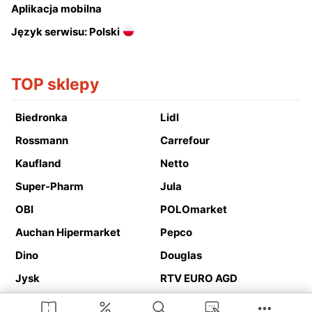
Aplikacja mobilna
Język serwisu: Polski
TOP sklepy
Biedronka
Lidl
Rossmann
Carrefour
Kaufland
Netto
Super-Pharm
Jula
OBI
POLOmarket
Auchan Hipermarket
Pepco
Dino
Douglas
Jysk
RTV EURO AGD
Action
Media Expert