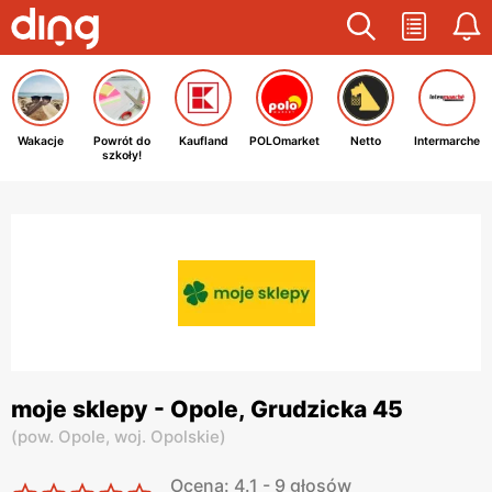
Wakacje
Powrót do
Kaufland
POLOmarket
Netto
Intermarche
szkoły!
moje sklepy - Opole, Grudzicka 45
(
pow. Opole,
woj. Opolskie
)
Ocena: 4.1 - 9 głosów