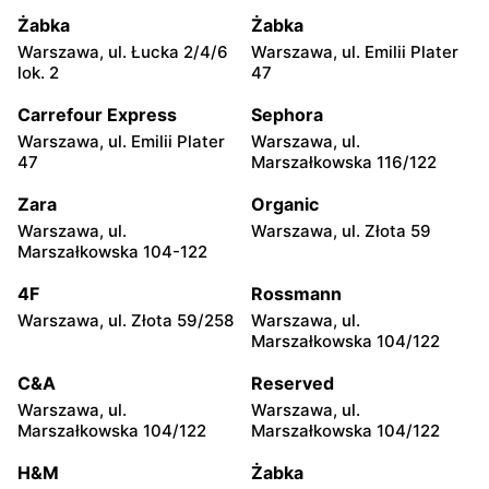
moje sklepy
moje sklepy
Żabka
Żabka
Jadachy, ul. Jadachy 111
Jeżowe, ul. Zalesie 77
Warszawa, ul. Łucka 2/4/6
Warszawa, ul. Emilii Plater
lok. 2
47
moje sklepy
moje sklepy
Carrefour Express
Sephora
Kazimierza Wielka, ul.
Kamień, ul. Błonie 23
Kolejowa 15
Warszawa, ul. Emilii Plater
Warszawa, ul.
47
Marszałkowska 116/122
moje sklepy
moje sklepy
Zara
Organic
Górki, ul. Górki 71
Gumniska, ul. Gumniska
157C
Warszawa, ul.
Warszawa, ul. Złota 59
Marszałkowska 104-122
moje sklepy
moje sklepy
4F
Rossmann
Iwierzyce, ul. Iwierzyce
Tczew, ul. Franciszka Żwirki
152A
61
Warszawa, ul. Złota 59/258
Warszawa, ul.
Marszałkowska 104/122
moje sklepy
moje sklepy
C&A
Reserved
Hyżne, ul. Hyżne 100
Jarosław, ul. Pełkińska 147
Warszawa, ul.
Warszawa, ul.
moje sklepy
moje sklepy
Marszałkowska 104/122
Marszałkowska 104/122
Niebylec, ul. Niebylec 139
Jasło, ul. Bohaterów Monte
H&M
Żabka
Cassino 5