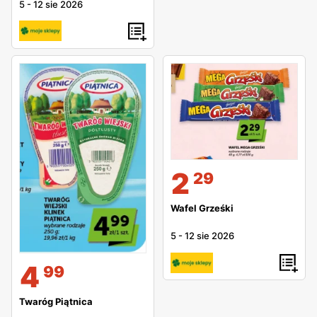
5
-
12 sie 2026
2
29
Wafel Grześki
5
-
12 sie 2026
4
99
Twaróg Piątnica