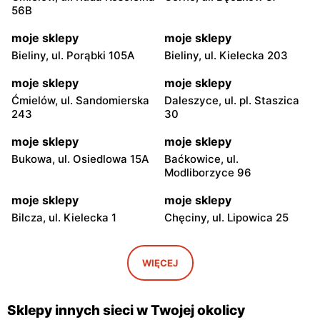
56B
moje sklepy
moje sklepy
Bieliny, ul. Porąbki 105A
Bieliny, ul. Kielecka 203
moje sklepy
moje sklepy
Ćmielów, ul. Sandomierska
Daleszyce, ul. pl. Staszica
243
30
moje sklepy
moje sklepy
Bukowa, ul. Osiedlowa 15A
Baćkowice, ul.
Modliborzyce 96
moje sklepy
moje sklepy
Bilcza, ul. Kielecka 1
Chęciny, ul. Lipowica 25
moje sklepy
moje sklepy
Iwaniska, ul. Ujazdowska 5
Bogoria, ul. Rynek 30
WIĘCEJ
moje sklepy
moje sklepy
Gorzyce, ul. Szkolna 44
Grębów, ul. Wydrza 180
Sklepy innych sieci w Twojej okolicy