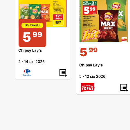
17% TANIEJ!
5
99
5
99
Chipsy Lay's
2
-
14 sie 2026
Chipsy Lay's
5
-
12 sie 2026