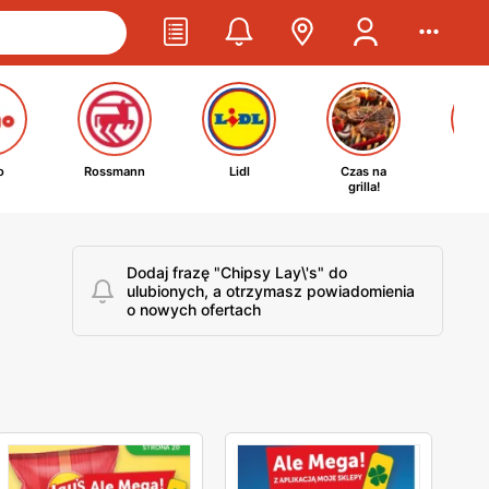
o
Rossmann
Lidl
Czas na
Ta
grilla!
kosm
Dodaj frazę "Chipsy Lay\'s" do
ulubionych, a otrzymasz powiadomienia
o nowych ofertach