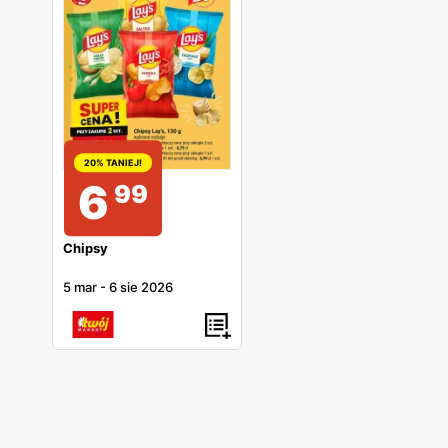
20% TANIEJ!
6
99
Chipsy
5 mar
-
6 sie 2026