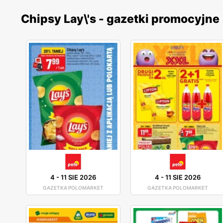
Chipsy Lay\'s - gazetki promocyjne
4
-
11 SIE 2026
4
-
11 SIE 2026
GAZETKA POLOMARKET
GAZETKA POLOMARKET