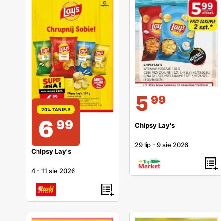
5
99
20% TANIEJ!
6
99
Chipsy Lay's
29 lip
-
9 sie 2026
Chipsy Lay's
4
-
11 sie 2026