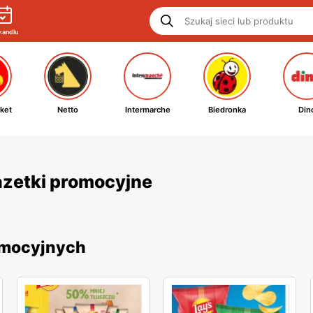
handlu
ket
Netto
Intermarche
Biedronka
Din
gazetki promocyjne
romocyjnych