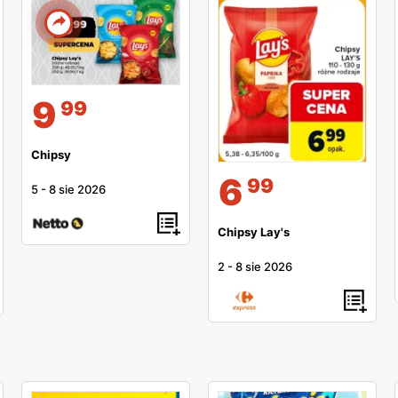
9
99
Chipsy
6
99
5
-
8 sie 2026
Chipsy Lay's
2
-
8 sie 2026