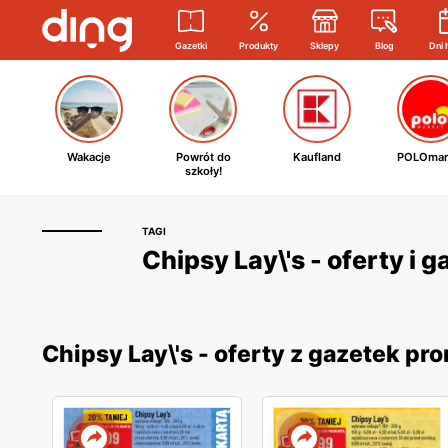
Gazetki
Produkty
Sklepy
Blog
Dni 
Wakacje
Powrót do
Kaufland
POLOmar
szkoły!
TAGI
Chipsy Lay\'s - oferty i 
Chipsy Lay\'s - oferty z gazetek p