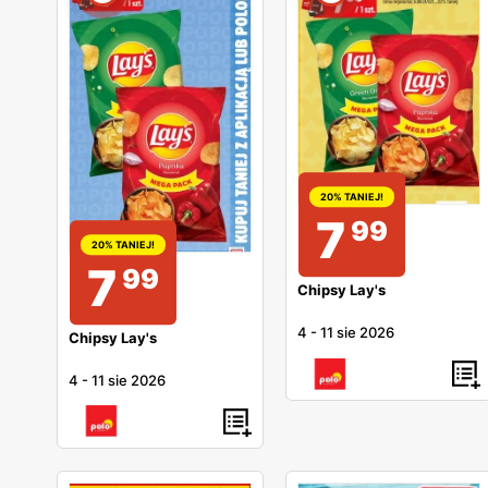
20% TANIEJ!
7
99
20% TANIEJ!
7
99
Chipsy Lay's
4
-
11 sie 2026
Chipsy Lay's
4
-
11 sie 2026