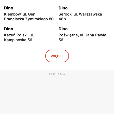
Dino
Dino
Klembów, ul. Gen.
Serock, ul. Warszawska
Franciszka Żymirskiego 80
46b
Dino
Dino
Kazuń Polski, ul.
Poświętne, ul. Jana Pawła II
Kampinoska 56
56
Dino
Dino
Adamowizna, ul.
Bieniewice, ul. Błońska 52
WIĘCEJ
Adamowizna 100
Dino
Dino
REKLAMA
Błonie, ul. Nowa Wieś 12c
Pomiechówek, ul.
Warszawska 49
Dino
Dino
Dąbrówka, ul. Kościelna 7g
Zakroczym, ul. Klasztorna
11a
Dino
Dino