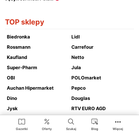
TOP sklepy
Biedronka
Lidl
Rossmann
Carrefour
Kaufland
Netto
Super-Pharm
Jula
OBI
POLOmarket
Auchan Hipermarket
Pepco
Dino
Douglas
Jysk
RTV EURO AGD
Action
Media Expert
Deichmann
Media Markt
Gazetki
Oferty
Szukaj
Blog
Więcej