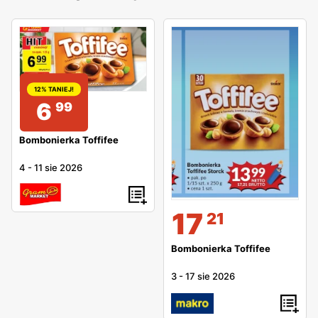
12% TANIEJ!
6
99
Bombonierka Toffifee
4
-
11 sie 2026
17
21
Bombonierka Toffifee
3
-
17 sie 2026