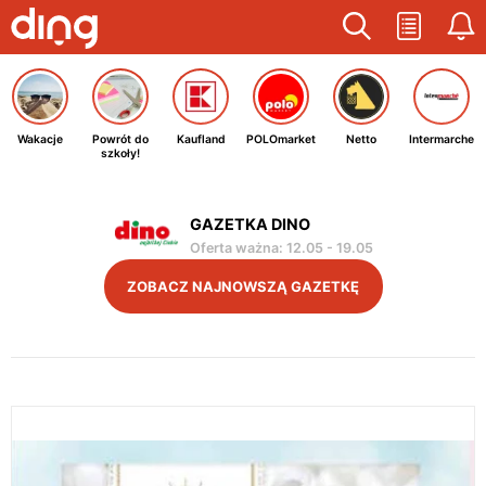
Wakacje
Powrót do
Kaufland
POLOmarket
Netto
Intermarche
szkoły!
GAZETKA DINO
Oferta ważna
:
12.05
-
19.05
ZOBACZ NAJNOWSZĄ GAZETKĘ