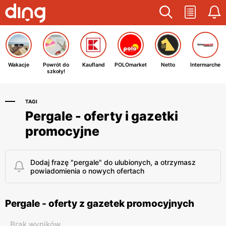
Wakacje
Powrót do
Kaufland
POLOmarket
Netto
Intermarche
szkoły!
TAGI
Pergale - oferty i gazetki
promocyjne
Dodaj frazę "pergale" do ulubionych, a otrzymasz
powiadomienia o nowych ofertach
Pergale - oferty z gazetek promocyjnych
Brak wyników