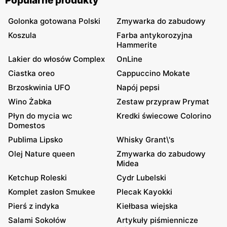
Popularne produkty
Golonka gotowana Polski
Zmywarka do zabudowy
Koszula
Farba antykorozyjna
Hammerite
Lakier do włosów Complex
OnLine
Ciastka oreo
Cappuccino Mokate
Brzoskwinia UFO
Napój pepsi
Wino Żabka
Zestaw przypraw Prymat
Płyn do mycia wc
Kredki świecowe Colorino
Domestos
Publima Lipsko
Whisky Grant\'s
Olej Nature queen
Zmywarka do zabudowy
Midea
Ketchup Roleski
Cydr Lubelski
Komplet zasłon Smukee
Plecak Kayokki
Pierś z indyka
Kiełbasa wiejska
Salami Sokołów
Artykuły piśmiennicze