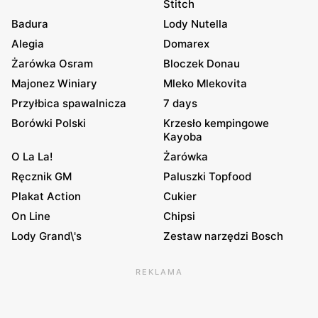
Stitch
Badura
Lody Nutella
Alegia
Domarex
Żarówka Osram
Bloczek Donau
Majonez Winiary
Mleko Mlekovita
Przyłbica spawalnicza
7 days
Borówki Polski
Krzesło kempingowe
Kayoba
O La La!
Żarówka
Ręcznik GM
Paluszki Topfood
Plakat Action
Cukier
On Line
Chipsi
Lody Grand\'s
Zestaw narzędzi Bosch
REKLAMA