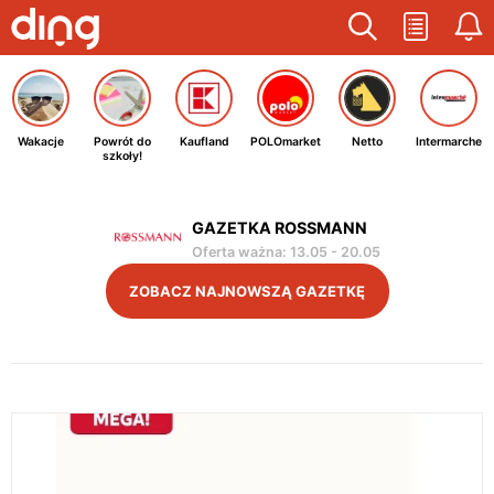
Wakacje
Powrót do
Kaufland
POLOmarket
Netto
Intermarche
szkoły!
GAZETKA ROSSMANN
Oferta ważna
:
13.05
-
20.05
ZOBACZ NAJNOWSZĄ GAZETKĘ