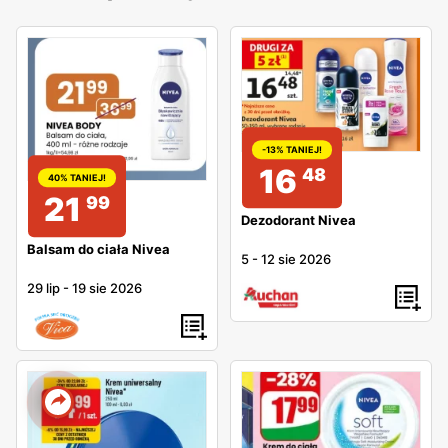
-13% TANIEJ!
16
48
40% TANIEJ!
21
99
Dezodorant Nivea
Balsam do ciała Nivea
5
-
12 sie 2026
29 lip
-
19 sie 2026