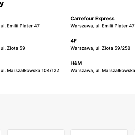
cy
ul. Marszałkowska 126/134
Warszawa, ul. Ludna 1 a
Carrefour Express
n
Rossmann
l. Emilii Plater 47
Warszawa, ul. Emilii Plater 47
ul. Wolska 19/25
Warszawa, ul. Grójecka 64
4F
n
Rossmann
ul. Złota 59
Warszawa, ul. Złota 59/258
ul. Płocka 17
Warszawa, ul. Obozowa 16
H&M
ul. Marszałkowska 104/122
Warszawa, ul. Marszałkowska