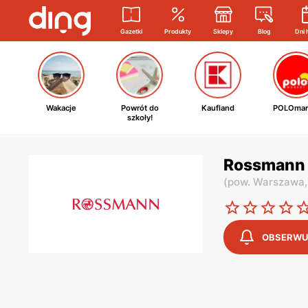
Gazetki
Produkty
Sklepy
Blog
Dni 
Wakacje
Powrót do
Kaufland
POLOmar
szkoły!
Rossmann 
(
pow. Warszawa
OBSERWU