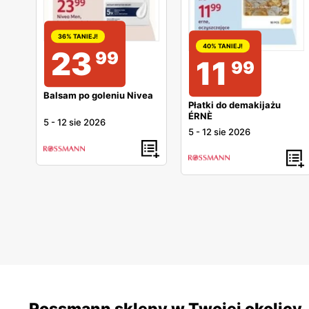
36% TANIEJ!
40% TANIEJ!
23
99
11
99
Balsam po goleniu Nivea
Płatki do demakijażu
ÉRNÈ
5
-
12 sie 2026
5
-
12 sie 2026
Rossmann sklepy w Twojej okolicy