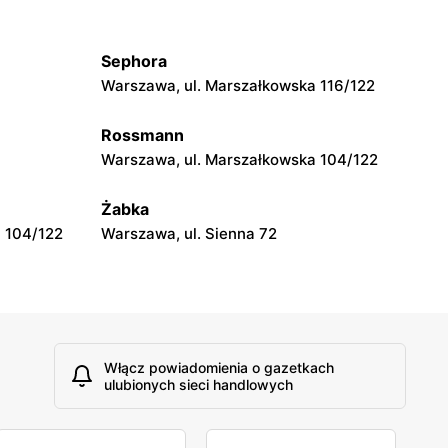
Warszawa, ul. Grójecka 17
Sephora
Rossmann
Warszawa, ul. Marszałkowska 116/122
Warszawa, ul. Puławska 17
Rossmann
Rossmann
Warszawa, ul. Marszałkowska 104/122
Warszawa, ul. Grójecka 80/102
Żabka
 104/122
Warszawa, ul. Sienna 72
Włącz powiadomienia o gazetkach
ulubionych sieci handlowych