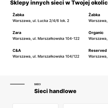
Sklepy innych sieci w Twojej okoli
Warszawa, ul. Mokotowska 1
Warszawa, 
Żabka
Żabka
Rossmann
Rossman
Warszawa, ul. Łucka 2/4/6 lok. 2
Warszawa, u
Warszawa, ul. Świętojerska 16
Warszawa, 
Zara
Organic
Rossmann
Rossman
Warszawa, ul. Marszałkowska 104-122
Warszawa, 
Warszawa, ul. Dzika 4
Warszawa, 
C&A
Reserved
Warszawa, ul. Marszałkowska 104/122
Warszawa, 
SIECI
Sieci handlowe