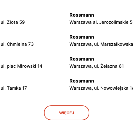
n
Rossmann
ul. Złota 59
Warszawa al. Jerozolimskie 
n
Rossmann
ul. Chmielna 73
Warszawa, ul. Marszałkowsk
n
Rossmann
ul. plac Mirowski 14
Warszawa, ul. Żelazna 61
n
Rossmann
ul. Tamka 17
Warszawa, ul. Nowowiejska 1
n
Rossmann
WIĘCEJ
ul. Marszałkowska 28
Warszawa, ul. Senatorska 2
n
Rossmann