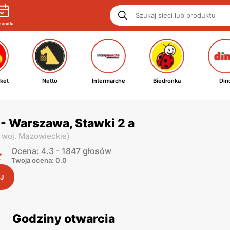
handlu
ket
Netto
Intermarche
Biedronka
Din
- Warszawa, Stawki 2 a
,
woj. Mazowieckie
)
Ocena: 4.3 - 1847 głosów
Twoja ocena: 0.0
J
Godziny otwarcia