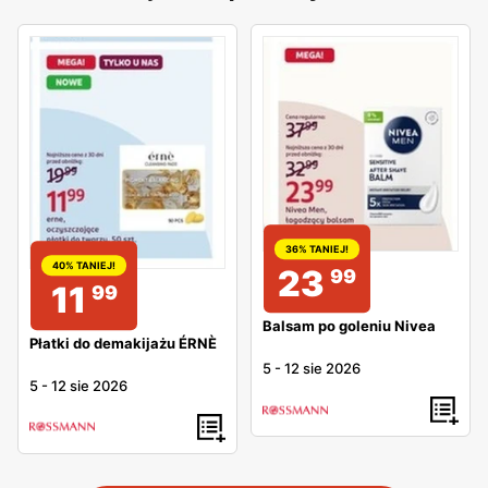
36% TANIEJ!
40% TANIEJ!
23
99
11
99
Balsam po goleniu Nivea
Płatki do demakijażu ÉRNÈ
5
-
12 sie 2026
5
-
12 sie 2026