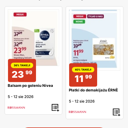
36% TANIEJ!
40% TANIEJ!
23
99
11
99
Balsam po goleniu Nivea
Płatki do demakijażu ÉRNÈ
5
-
12 sie 2026
5
-
12 sie 2026