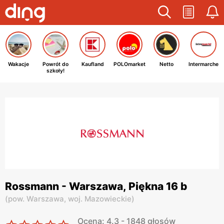
Wakacje
Powrót do
Kaufland
POLOmarket
Netto
Intermarche
szkoły!
Rossmann - Warszawa, Piękna 16 b
(
pow. Warszawa,
woj. Mazowieckie
)
Ocena: 4.3 - 1848 głosów