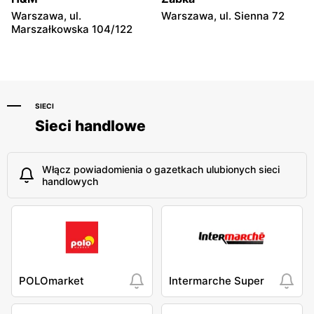
Warszawa, ul. Obozowa 16
Warszawa, ul. Grójecka
80/102
Warszawa, ul.
Warszawa, ul. Sienna 72
Marszałkowska 104/122
SIECI
Sieci handlowe
Włącz powiadomienia o gazetkach ulubionych sieci
handlowych
POLOmarket
Intermarche Super