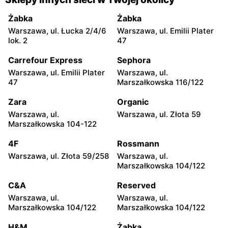
Warszawa, ul. Prosta 68
Warszawa, ul. Mokotowska
1
Żabka
Żabka
Warszawa, ul. Łucka 2/4/6
Warszawa, ul. Emilii Plater
Rossmann
Rossmann
lok. 2
47
Warszawa, ul.
Warszawa, ul. Ludna 1 a
Marszałkowska 126/134
Carrefour Express
Sephora
Warszawa, ul. Emilii Plater
Warszawa, ul.
Rossmann
Rossmann
47
Marszałkowska 116/122
Warszawa, ul. Grójecka 17
Warszawa, ul. Świętojerska
16
Zara
Organic
Warszawa, ul.
Warszawa, ul. Złota 59
Rossmann
Rossmann
Marszałkowska 104-122
Warszawa, ul. Wolska 19/25
Warszawa, ul. Stawki 2 a
4F
Rossmann
Rossmann
Rossmann
Warszawa, ul. Złota 59/258
Warszawa, ul.
Warszawa, ul. Grójecka 64
Warszawa, ul. Puławska 17
Marszałkowska 104/122
Rossmann
Rossmann
C&A
Reserved
Warszawa, ul. Dzika 4
Warszawa, ul. Płocka 17
Warszawa, ul.
Warszawa, ul.
Marszałkowska 104/122
Marszałkowska 104/122
Rossmann
Rossmann
H&M
Żabka