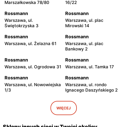
Marszałkowska 78/80
16/22
Rossmann
Rossmann
Warszawa, ul.
Warszawa, ul. plac
Świętokrzyska 3
Mirowski 14
Rossmann
Rossmann
Warszawa, ul. Żelazna 61
Warszawa, ul. plac
Bankowy 2
Rossmann
Rossmann
Warszawa, ul. Ogrodowa 31
Warszawa, ul. Tamka 17
Rossmann
Rossmann
Warszawa, ul. Nowowiejska
Warszawa, ul. rondo
1/3
Ignacego Daszyńskiego 2
Rossmann
Rossmann
Warszawa, ul.
Warszawa, ul. Senatorska 2
WIĘCEJ
Marszałkowska 28
Rossmann
Rossmann
Sklepy innych sieci w Twojej okolicy