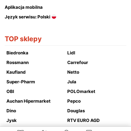
Aplikacja mobilna
Język serwisu: Polski
TOP sklepy
Biedronka
Lidl
Rossmann
Carrefour
Kaufland
Netto
Super-Pharm
Jula
OBI
POLOmarket
Auchan Hipermarket
Pepco
Dino
Douglas
Jysk
RTV EURO AGD
Action
Media Expert