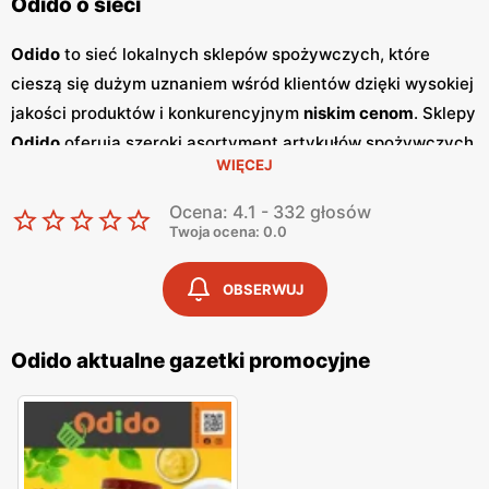
Odido o sieci
Odido
to sieć lokalnych sklepów spożywczych, które
cieszą się dużym uznaniem wśród klientów dzięki wysokiej
jakości produktów i konkurencyjnym
niskim cenom
. Sklepy
Odido
oferują szeroki asortyment artykułów spożywczych,
WIĘCEJ
w tym świeże owoce i warzywa, mięso, nabiał oraz
produkty codziennego użytku. Wiele z oferowanych
Ocena: 4.1 - 332 głosów
produktów pochodzi od lokalnych dostawców, co
Twoja ocena: 0.0
dodatkowo podkreśla polski charakter sieci. Jednym z
kluczowych elementów strategii marketingowej
Odido
są
OBSERWUJ
regularnie wydawane
gazetki promocyjne
, które ukazują
się co dwa tygodnie. Zawierają one atrakcyjne oferty i
Odido aktualne gazetki promocyjne
promocje
na różnorodne produkty, umożliwiając klientom
oszczędzanie podczas codziennych zakupów. Dzięki tym
gazetkom
, klienci mogą na bieżąco śledzić najnowsze
okazje i planować zakupy w sposób bardziej ekonomiczny.