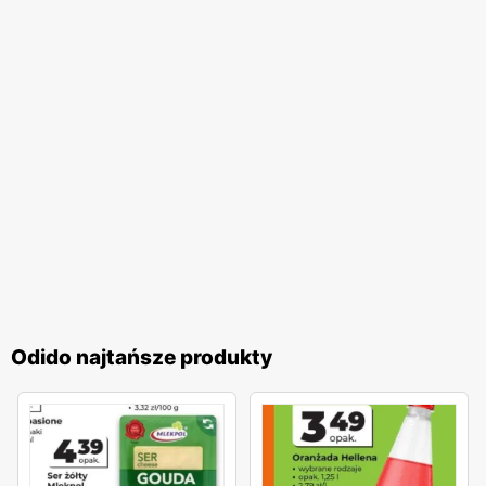
redukcja zużycia plastikowych opakowań i promowanie
toreb wielokrotnego użytku. Sklepy coraz częściej oferują
również produkty ekologiczne i organiczne, które cieszą
się rosnącym zainteresowaniem wśród świadomych
konsumentów.
Odido
to sieć sklepów, która łączy wysoką
jakość produktów, atrakcyjne
niskie ceny
i liczne
promocje
z zaangażowaniem w lokalne społeczności i troską o
środowisko. Dzięki regularnie wydawanym
gazetkom
promocyjnym
, klienci mogą na bieżąco śledzić najnowsze
oferty i planować swoje zakupy w sposób bardziej
ekonomiczny. Sklepy
Odido
są miejscem, gdzie każdy
klient znajdzie coś dla siebie, korzystając z szerokiego
Odido najtańsze produkty
asortymentu i licznych udogodnień, co sprawia, że zakupy
w tej sieci są wyjątkowo satysfakcjonujące.