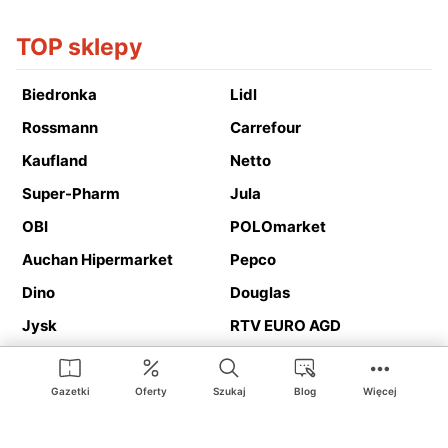
TOP sklepy
Biedronka
Lidl
Rossmann
Carrefour
Kaufland
Netto
Super-Pharm
Jula
OBI
POLOmarket
Auchan Hipermarket
Pepco
Dino
Douglas
Jysk
RTV EURO AGD
Action
Media Expert
Deichmann
Media Markt
Gazetki
Oferty
Szukaj
Blog
Więcej