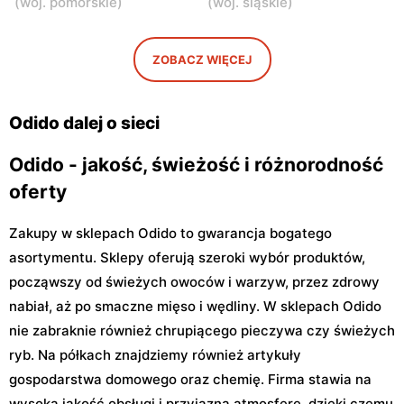
(
woj. pomorskie
)
(
woj. śląskie
)
Emancypantek 4
Odido
Odido
ZOBACZ WIĘCEJ
Stanisławów Pierwszy, ul.
Łazy, ul. Łączności 20
Graniczna 1
Odido dalej o sieci
Odido - jakość, świeżość i różnorodność
oferty
Zakupy w sklepach Odido to gwarancja bogatego
asortymentu. Sklepy oferują szeroki wybór produktów,
począwszy od świeżych owoców i warzyw, przez zdrowy
nabiał, aż po smaczne mięso i wędliny. W sklepach Odido
nie zabraknie również chrupiącego pieczywa czy świeżych
ryb. Na półkach znajdziemy również artykuły
gospodarstwa domowego oraz chemię. Firma stawia na
wysoką jakość obsługi i przyjazną atmosferę, dzięki czemu