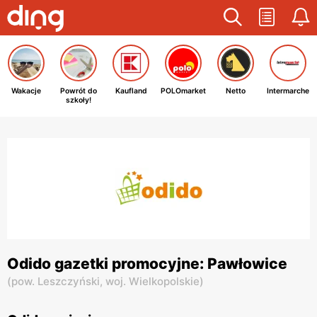
Wakacje
Powrót do
Kaufland
POLOmarket
Netto
Intermarche
szkoły!
Odido gazetki promocyjne: Pawłowice
(
pow. Leszczyński,
woj. Wielkopolskie
)