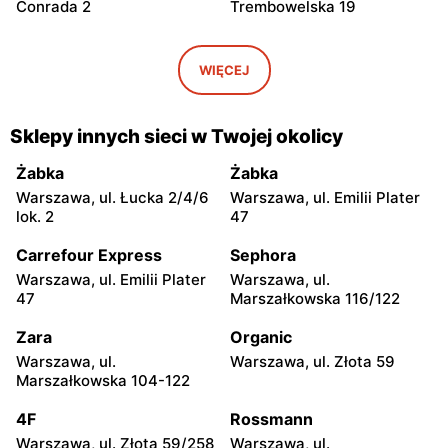
Conrada 2
Trembowelska 19
Odido
Odido
Warszawa, ul. Brązownicza
Warszawa, ul. Portowa 7
WIĘCEJ
4
Odido
Odido
Sklepy innych sieci w Twojej okolicy
Ząbki, ul. Szwoleżerów 24
Rybie, ul. 19 Kwietnia 62
Żabka
Żabka
Odido
Odido
Warszawa, ul. Łucka 2/4/6
Warszawa, ul. Emilii Plater
Warszawa, ul. Stanisława
Łomianki, ul. 11 Listopada
lok. 2
47
Bodycha 112
56
Carrefour Express
Sephora
Odido
Odido
Warszawa, ul. Emilii Plater
Warszawa, ul.
Łomianki, ul. Dolna 47
Pruszków, ul. Sadowa 2
47
Marszałkowska 116/122
Odido
Odido
Zara
Organic
Kobyłka, ul. Mjr. Hubala 15
Pruszków, ul. Ewy 14a
Warszawa, ul.
Warszawa, ul. Złota 59
Marszałkowska 104-122
Odido
Odido
4F
Rossmann
Kobyłka, ul. Nadarzyn 8
Pruszków, ul.
Emancypantek 4
Warszawa, ul. Złota 59/258
Warszawa, ul.