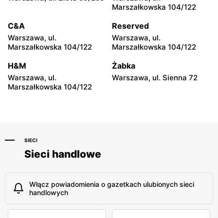
Marszałkowska 104/122
Odido
Odido
C&A
Reserved
Truskaw, ul. 3 Maja 64
Stanisławów Pierwszy, ul.
Graniczna 1
Warszawa, ul.
Warszawa, ul.
Marszałkowska 104/122
Marszałkowska 104/122
Odido
Odido
H&M
Żabka
Łazy, ul. Łączności 20
Legionowo, ul. Zegrzyńska
27A
Warszawa, ul.
Warszawa, ul. Sienna 72
Marszałkowska 104/122
SIECI
Sieci handlowe
Włącz powiadomienia o gazetkach ulubionych sieci
handlowych