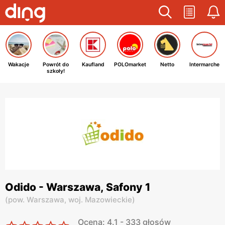
Wakacje
Powrót do
Kaufland
POLOmarket
Netto
Intermarche
szkoły!
Odido - Warszawa, Safony 1
(
pow. Warszawa,
woj. Mazowieckie
)
Ocena: 4.1 - 333 głosów