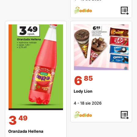
6
85
Lody Lion
4
-
18 sie 2026
3
49
Oranżada Hellena