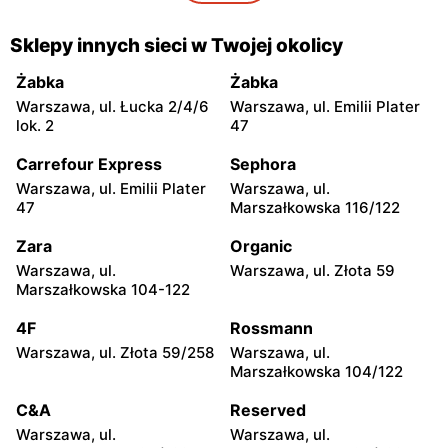
Odido
Odido
Sklepy innych sieci w Twojej okolicy
Warszawa, ul. Portowa 7
Ząbki, ul. Szwoleżerów 24
Żabka
Żabka
Odido
Odido
Warszawa, ul. Łucka 2/4/6
Warszawa, ul. Emilii Plater
Rybie, ul. 19 Kwietnia 62
Warszawa, ul. Stanisława
lok. 2
47
Bodycha 112
Carrefour Express
Sephora
Odido
Odido
Warszawa, ul. Emilii Plater
Warszawa, ul.
Łomianki, ul. 11 Listopada
Łomianki, ul. Dolna 47
47
Marszałkowska 116/122
56
Zara
Organic
Odido
Odido
Warszawa, ul.
Warszawa, ul. Złota 59
Pruszków, ul. Sadowa 2
Kobyłka, ul. Mjr. Hubala 15
Marszałkowska 104-122
Odido
Odido
4F
Rossmann
Pruszków, ul. Ewy 14a
Kobyłka, ul. Nadarzyn 8
Warszawa, ul. Złota 59/258
Warszawa, ul.
Marszałkowska 104/122
Odido
Odido
C&A
Reserved
Pruszków, ul.
Truskaw, ul. 3 Maja 64
Emancypantek 4
Warszawa, ul.
Warszawa, ul.