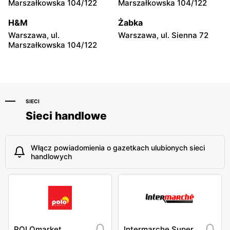
Marszałkowska 104/122
Marszałkowska 104/122
Odido
Odido
H&M
Żabka
Łazy, ul. Łączności 20
Legionowo, ul. Zegrzyńska
27A
Warszawa, ul.
Warszawa, ul. Sienna 72
Marszałkowska 104/122
SIECI
Sieci handlowe
Włącz powiadomienia o gazetkach ulubionych sieci
handlowych
POLOmarket
Intermarche Super