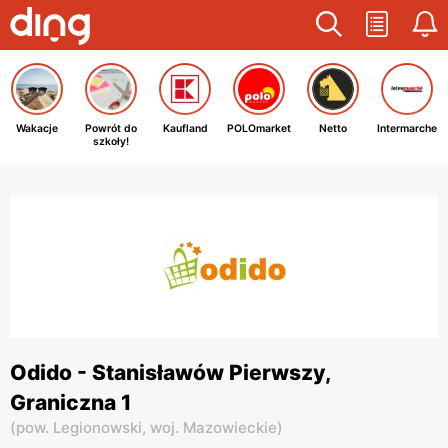
Wakacje
Powrót do
Kaufland
POLOmarket
Netto
Intermarche
szkoły!
Odido - Stanisławów Pierwszy,
Graniczna 1
(
pow. Legionowski,
woj. Mazowieckie
)