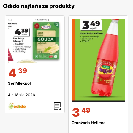
Odido najtańsze produkty
4
39
Ser Mlekpol
4
-
18 sie 2026
3
49
Oranżada Hellena