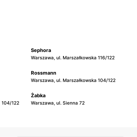
Odido
Ząbki, ul. Szwoleżerów 24
Odido
Łomianki, ul. Dolna 47
Sephora
Odido
Warszawa, ul. Marszałkowska 116/122
Pruszków, ul. Emancypantek 4
Rossmann
Odido
Warszawa, ul. Marszałkowska 104/122
Legionowo, ul. Zegrzyńska 27A
Żabka
 104/122
Warszawa, ul. Sienna 72