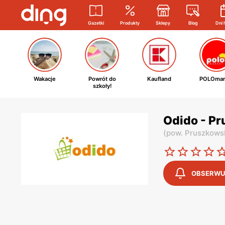
Gazetki
Produkty
Sklepy
Blog
Dni 
Wakacje
Powrót do
Kaufland
POLOmar
szkoły!
Odido - P
(
pow. Pruszkows
OBSERWU