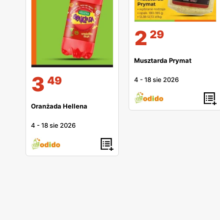
2
29
Musztarda Prymat
3
49
4
-
18 sie 2026
Oranżada Hellena
4
-
18 sie 2026