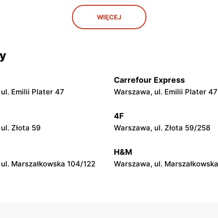
Odido
WIĘCEJ
ul. Safony 1
Warszawa, ul. Portowa 7
Odido
cy
ul. Stanisława Bodycha 112
Łomianki, ul. 11 Listopada 56
Carrefour Express
Odido
l. Emilii Plater 47
Warszawa, ul. Emilii Plater 47
ul. Ewy 14a
Kobyłka, ul. Nadarzyn 8
4F
Odido
ul. Złota 59
Warszawa, ul. Złota 59/258
w Pierwszy, ul. Graniczna 1
Łazy, ul. Łączności 20
H&M
ul. Marszałkowska 104/122
Warszawa, ul. Marszałkowska