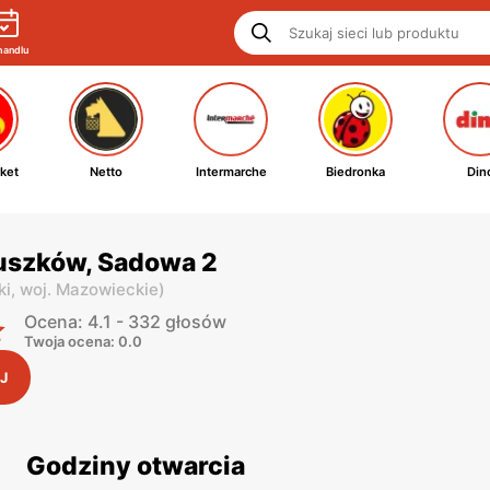
handlu
ket
Netto
Intermarche
Biedronka
Din
ruszków, Sadowa 2
ki,
woj. Mazowieckie
)
Ocena: 4.1 - 332 głosów
Twoja ocena: 0.0
J
Godziny otwarcia