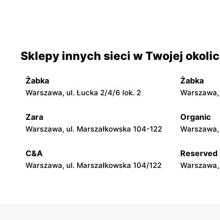
Odido
Odido
Warszawa, ul. Brązownicza 4
Warszawa, 
Odido
Odido
Sklepy innych sieci w Twojej okoli
Rybie, ul. 19 Kwietnia 62
Warszawa, 
Żabka
Żabka
Odido
Odido
Warszawa, ul. Łucka 2/4/6 lok. 2
Warszawa, u
Kobyłka, ul. Mjr. Hubala 15
Pruszków, 
Zara
Organic
Odido
Odido
Warszawa, ul. Marszałkowska 104-122
Warszawa, 
Truskaw, ul. 3 Maja 64
Stanisławó
C&A
Reserved
Warszawa, ul. Marszałkowska 104/122
Warszawa, 