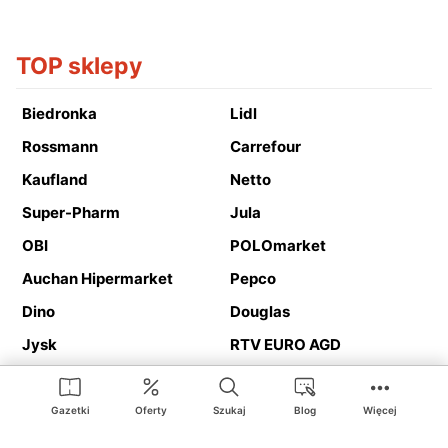
TOP sklepy
Biedronka
Lidl
Rossmann
Carrefour
Kaufland
Netto
Super-Pharm
Jula
OBI
POLOmarket
Auchan Hipermarket
Pepco
Dino
Douglas
Jysk
RTV EURO AGD
Action
Media Expert
Deichmann
Media Markt
Gazetki
Oferty
Szukaj
Blog
Więcej