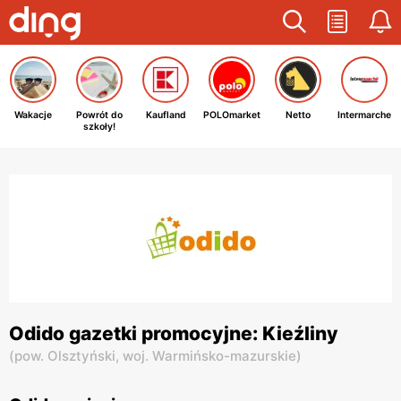
Wakacje
Powrót do
Kaufland
POLOmarket
Netto
Intermarche
szkoły!
Odido gazetki promocyjne: Kieźliny
(
pow. Olsztyński,
woj. Warmińsko-mazurskie
)