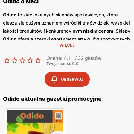
Odido o sieci
Odido
to sieć lokalnych sklepów spożywczych, które
cieszą się dużym uznaniem wśród klientów dzięki wysokiej
jakości produktów i konkurencyjnym
niskim cenom
. Sklepy
Odido
oferują szeroki asortyment artykułów spożywczych,
WIĘCEJ
w tym świeże owoce i warzywa, mięso, nabiał oraz
produkty codziennego użytku. Wiele z oferowanych
Ocena: 4.1 - 332 głosów
produktów pochodzi od lokalnych dostawców, co
Twoja ocena: 0.0
dodatkowo podkreśla polski charakter sieci. Jednym z
kluczowych elementów strategii marketingowej
Odido
są
OBSERWUJ
regularnie wydawane
gazetki promocyjne
, które ukazują
się co dwa tygodnie. Zawierają one atrakcyjne oferty i
Odido aktualne gazetki promocyjne
promocje
na różnorodne produkty, umożliwiając klientom
oszczędzanie podczas codziennych zakupów. Dzięki tym
gazetkom
, klienci mogą na bieżąco śledzić najnowsze
okazje i planować zakupy w sposób bardziej ekonomiczny.