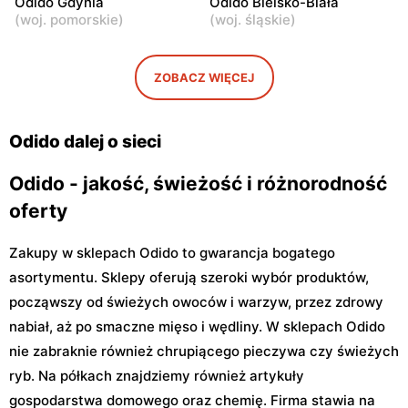
Odido Gdynia
Odido Bielsko-Biała
Pruszków, ul.
Truskaw, ul. 3 Maja 64
(
woj. pomorskie
)
(
woj. śląskie
)
Emancypantek 4
Odido
Odido
ZOBACZ WIĘCEJ
Stanisławów Pierwszy, ul.
Łazy, ul. Łączności 20
Graniczna 1
Odido dalej o sieci
Odido - jakość, świeżość i różnorodność
oferty
Zakupy w sklepach Odido to gwarancja bogatego
asortymentu. Sklepy oferują szeroki wybór produktów,
począwszy od świeżych owoców i warzyw, przez zdrowy
nabiał, aż po smaczne mięso i wędliny. W sklepach Odido
nie zabraknie również chrupiącego pieczywa czy świeżych
ryb. Na półkach znajdziemy również artykuły
gospodarstwa domowego oraz chemię. Firma stawia na