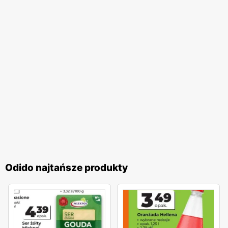
redukcja zużycia plastikowych opakowań i promowanie
toreb wielokrotnego użytku. Sklepy coraz częściej oferują
również produkty ekologiczne i organiczne, które cieszą
się rosnącym zainteresowaniem wśród świadomych
konsumentów.
Odido
to sieć sklepów, która łączy wysoką
jakość produktów, atrakcyjne
niskie ceny
i liczne
promocje
z zaangażowaniem w lokalne społeczności i troską o
środowisko. Dzięki regularnie wydawanym
gazetkom
promocyjnym
, klienci mogą na bieżąco śledzić najnowsze
oferty i planować swoje zakupy w sposób bardziej
ekonomiczny. Sklepy
Odido
są miejscem, gdzie każdy
klient znajdzie coś dla siebie, korzystając z szerokiego
Odido najtańsze produkty
asortymentu i licznych udogodnień, co sprawia, że zakupy
w tej sieci są wyjątkowo satysfakcjonujące.