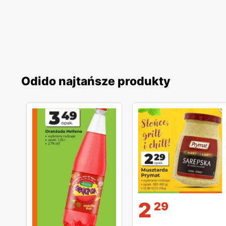
Odido najtańsze produkty
2
29