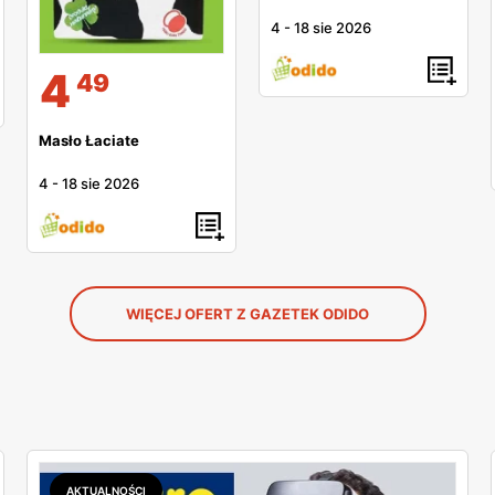
4
-
18 sie 2026
4
49
Masło Łaciate
4
-
18 sie 2026
WIĘCEJ OFERT Z GAZETEK ODIDO
AKTUALNOŚCI