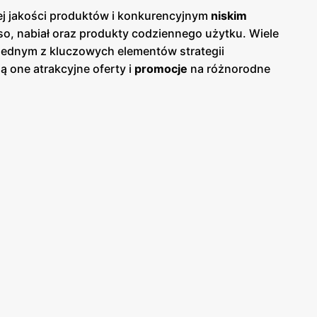
ej jakości produktów i konkurencyjnym
niskim
o, nabiał oraz produkty codziennego użytku. Wiele
Jednym z kluczowych elementów strategii
ą one atrakcyjne oferty i
promocje
na różnorodne
mogą na bieżąco śledzić najnowsze okazje i planować
zięki czemu każdy klient znajdzie coś
lepy często biorą udział w inicjatywach
 dostarcza wysokiej jakości produkty, ale również
ów, oferując swoim klientom liczne udogodnienia.
. Ponadto, sieć wprowadza nowoczesne rozwiązania
lepie. W trosce o środowisko,
Odido
wprowadza
otnego użytku. Sklepy coraz częściej oferują również
ntów.
Odido
to sieć sklepów, która łączy wysoką
 o środowisko. Dzięki regularnie wydawanym
b bardziej ekonomiczny. Sklepy
Odido
są miejscem,
awia, że zakupy w tej sieci są wyjątkowo