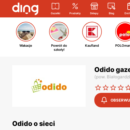
Gazetki
Produkty
Sklepy
Blog
Dni 
Wakacje
Powrót do
Kaufland
POLOmar
szkoły!
Odido gaze
(
pow. Białogardz
OBSERWU
Odido o sieci