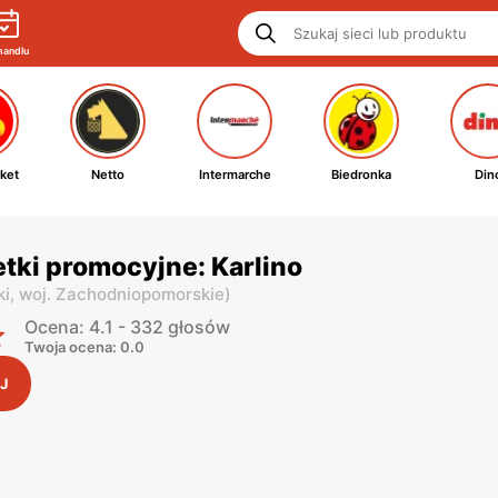
handlu
ket
Netto
Intermarche
Biedronka
Din
tki promocyjne: Karlino
ki,
woj. Zachodniopomorskie
)
Ocena: 4.1 - 332 głosów
Twoja ocena: 0.0
J