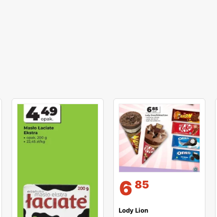
6
85
Lody Lion