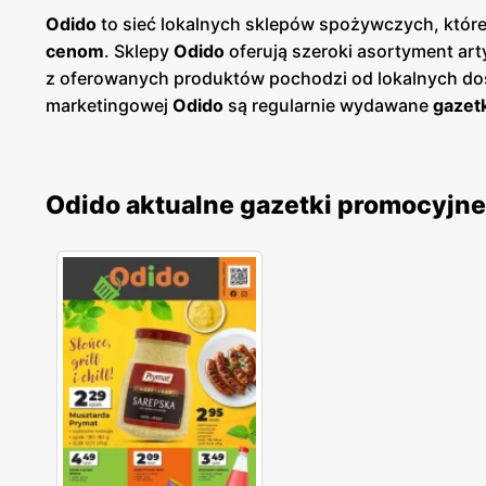
Odido
to sieć lokalnych sklepów spożywczych, które
cenom
. Sklepy
Odido
oferują szeroki asortyment ar
z oferowanych produktów pochodzi od lokalnych dos
marketingowej
Odido
są regularnie wydawane
gazet
produkty, umożliwiając klientom oszczędzanie podc
zakupy w sposób bardziej ekonomiczny. Sklepy
Odi
odpowiedniego dla siebie. Unikalnym elementem sie
Odido aktualne gazetki promocyjne
społecznych, wspierając lokalne wydarzenia, szkoły
aktywnie przyczynia się do rozwoju społeczności, w 
Wiele sklepów jest otwartych przez całą dobę, co 
technologiczne, takie jak kasy samoobsługowe i moż
także inicjatywy proekologiczne, takie jak redukcja
produkty ekologiczne i organiczne, które cieszą 
jakość produktów, atrakcyjne
niskie ceny
i liczne
pr
gazetkom promocyjnym
, klienci mogą na bieżąco 
gdzie każdy klient znajdzie coś dla siebie, korzysta
satysfakcjonujące.