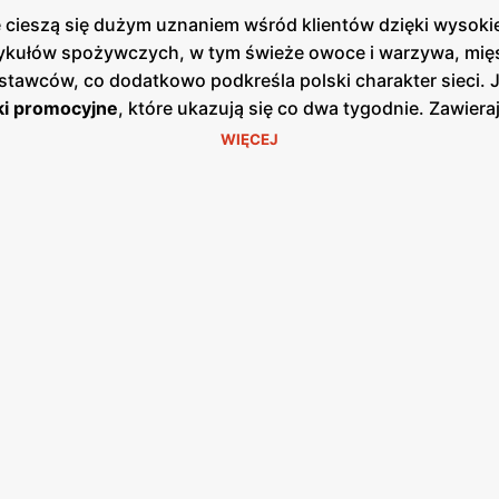
 cieszą się dużym uznaniem wśród klientów dzięki wysoki
tykułów spożywczych, w tym świeże owoce i warzywa, mięs
tawców, co dodatkowo podkreśla polski charakter sieci. 
ki promocyjne
, które ukazują się co dwa tygodnie. Zawieraj
zas codziennych zakupów. Dzięki tym
gazetkom
, klienci 
WIĘCEJ
do
dbają również o różnorodność oferowanych produktów, d
ci
Odido
jest ich zaangażowanie w lokalne społeczności. Sk
 czy organizacje charytatywne. Dzięki temu
Odido
nie tylko
których działa. Sieć
Odido
stawia również na wygodę zakup
umożliwia robienie zakupów w dogodnym dla siebie czasie
liwość zamawiania produktów online z opcją odbioru w sk
 zużycia plastikowych opakowań i promowanie toreb wielokr
się rosnącym zainteresowaniem wśród świadomych konsume
omocje
z zaangażowaniem w lokalne społeczności i troską
śledzić najnowsze oferty i planować swoje zakupy w sposó
jąc z szerokiego asortymentu i licznych udogodnień, co spr