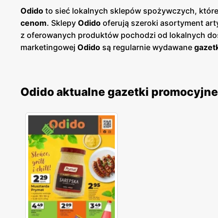
Odido
to sieć lokalnych sklepów spożywczych, które
cenom
. Sklepy
Odido
oferują szeroki asortyment ar
z oferowanych produktów pochodzi od lokalnych dos
marketingowej
Odido
są regularnie wydawane
gazet
produkty, umożliwiając klientom oszczędzanie podc
zakupy w sposób bardziej ekonomiczny. Sklepy
Odi
odpowiedniego dla siebie. Unikalnym elementem sie
Odido aktualne gazetki promocyjne
społecznych, wspierając lokalne wydarzenia, szkoły
aktywnie przyczynia się do rozwoju społeczności, w 
Wiele sklepów jest otwartych przez całą dobę, co 
technologiczne, takie jak kasy samoobsługowe i moż
także inicjatywy proekologiczne, takie jak redukcja
produkty ekologiczne i organiczne, które cieszą 
jakość produktów, atrakcyjne
niskie ceny
i liczne
pr
gazetkom promocyjnym
, klienci mogą na bieżąco 
gdzie każdy klient znajdzie coś dla siebie, korzysta
satysfakcjonujące.