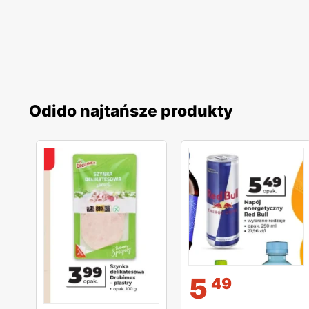
Odido najtańsze produkty
5
49