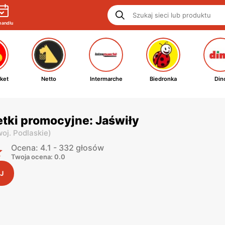
handlu
ket
Netto
Intermarche
Biedronka
Din
tki promocyjne: Jaświły
woj. Podlaskie
)
Ocena: 4.1 - 332 głosów
Twoja ocena: 0.0
J