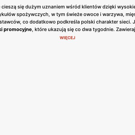
 cieszą się dużym uznaniem wśród klientów dzięki wysoki
tykułów spożywczych, w tym świeże owoce i warzywa, mięs
tawców, co dodatkowo podkreśla polski charakter sieci. 
ki promocyjne
, które ukazują się co dwa tygodnie. Zawieraj
zas codziennych zakupów. Dzięki tym
gazetkom
, klienci 
WIĘCEJ
do
dbają również o różnorodność oferowanych produktów, d
ci
Odido
jest ich zaangażowanie w lokalne społeczności. Sk
 czy organizacje charytatywne. Dzięki temu
Odido
nie tylko
których działa. Sieć
Odido
stawia również na wygodę zakup
umożliwia robienie zakupów w dogodnym dla siebie czasie
liwość zamawiania produktów online z opcją odbioru w sk
 zużycia plastikowych opakowań i promowanie toreb wielokr
się rosnącym zainteresowaniem wśród świadomych konsume
omocje
z zaangażowaniem w lokalne społeczności i troską
śledzić najnowsze oferty i planować swoje zakupy w sposó
jąc z szerokiego asortymentu i licznych udogodnień, co spr