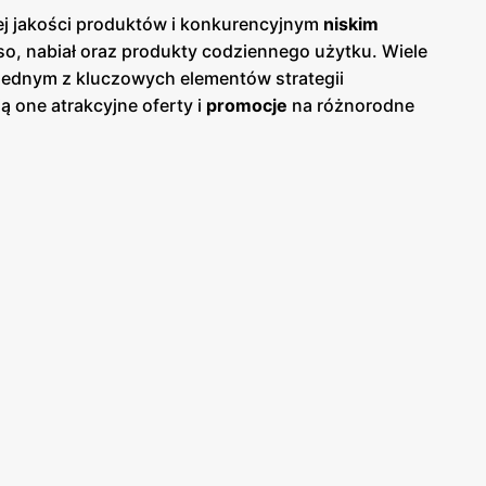
ej jakości produktów i konkurencyjnym
niskim
o, nabiał oraz produkty codziennego użytku. Wiele
Jednym z kluczowych elementów strategii
ą one atrakcyjne oferty i
promocje
na różnorodne
mogą na bieżąco śledzić najnowsze okazje i planować
zięki czemu każdy klient znajdzie coś
lepy często biorą udział w inicjatywach
 dostarcza wysokiej jakości produkty, ale również
ów, oferując swoim klientom liczne udogodnienia.
. Ponadto, sieć wprowadza nowoczesne rozwiązania
lepie. W trosce o środowisko,
Odido
wprowadza
otnego użytku. Sklepy coraz częściej oferują również
ntów.
Odido
to sieć sklepów, która łączy wysoką
 o środowisko. Dzięki regularnie wydawanym
b bardziej ekonomiczny. Sklepy
Odido
są miejscem,
awia, że zakupy w tej sieci są wyjątkowo