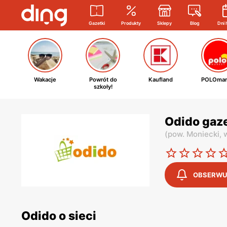
Gazetki
Produkty
Sklepy
Blog
Dni 
Wakacje
Powrót do
Kaufland
POLOmar
szkoły!
Odido gaze
(
pow. Moniecki,
OBSERWU
Odido o sieci