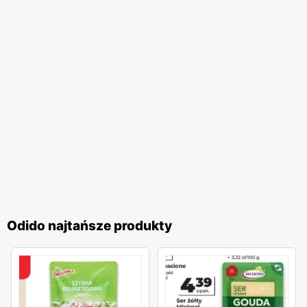
redukcja zużycia plastikowych opakowań i promowanie
toreb wielokrotnego użytku. Sklepy coraz częściej oferują
również produkty ekologiczne i organiczne, które cieszą
się rosnącym zainteresowaniem wśród świadomych
konsumentów.
Odido
to sieć sklepów, która łączy wysoką
jakość produktów, atrakcyjne
niskie ceny
i liczne
promocje
z zaangażowaniem w lokalne społeczności i troską o
środowisko. Dzięki regularnie wydawanym
gazetkom
promocyjnym
, klienci mogą na bieżąco śledzić najnowsze
oferty i planować swoje zakupy w sposób bardziej
ekonomiczny. Sklepy
Odido
są miejscem, gdzie każdy
klient znajdzie coś dla siebie, korzystając z szerokiego
Odido najtańsze produkty
asortymentu i licznych udogodnień, co sprawia, że zakupy
w tej sieci są wyjątkowo satysfakcjonujące.