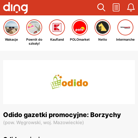
Wakacje
Powrót do
Kaufland
POLOmarket
Netto
Intermarche
szkoły!
Odido gazetki promocyjne: Borzychy
(
pow. Węgrowski,
woj. Mazowieckie
)