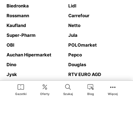
Biedronka
Lidl
Rossmann
Carrefour
Kaufland
Netto
Super-Pharm
Jula
OBI
POLOmarket
Auchan Hipermarket
Pepco
Dino
Douglas
Jysk
RTV EURO AGD
Action
Media Expert
Deichmann
Media Markt
Gazetki
Oferty
Szukaj
Blog
Więcej
Ding.pl to serwis internetowy prezentujący
gazetki promocyjne
oraz
katalogi
sklepów i dużych sieci handlowych. Dzięki
geolokalizacji otrzymasz przede wszystkim oferty sklepów, z
Twojego bliskiego otoczenia. Dodatkowo na stronie znajdziesz
adresy sklepów, więc w trakcie podróży bez problemu trafisz do