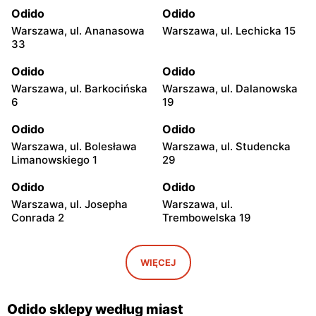
Odido
Odido
Warszawa, ul. Ananasowa
Warszawa, ul. Lechicka 15
33
Odido
Odido
Warszawa, ul. Barkocińska
Warszawa, ul. Dalanowska
6
19
Odido
Odido
Warszawa, ul. Bolesława
Warszawa, ul. Studencka
Limanowskiego 1
29
Odido
Odido
Warszawa, ul. Josepha
Warszawa, ul.
Conrada 2
Trembowelska 19
Odido
Odido
Warszawa, ul. Brązownicza
Warszawa, ul. Safony 1
WIĘCEJ
4
Odido
Odido
Odido sklepy według miast