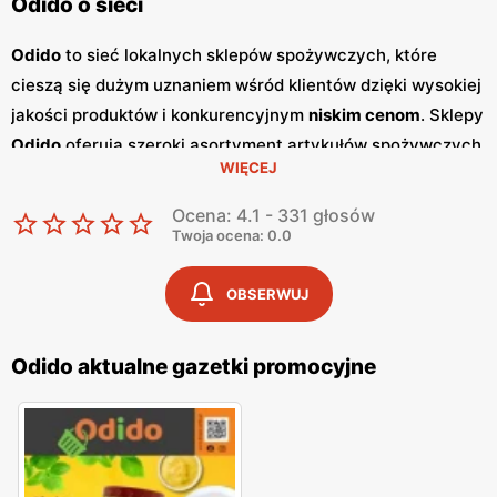
Odido o sieci
Odido
to sieć lokalnych sklepów spożywczych, które
cieszą się dużym uznaniem wśród klientów dzięki wysokiej
jakości produktów i konkurencyjnym
niskim cenom
. Sklepy
Odido
oferują szeroki asortyment artykułów spożywczych,
WIĘCEJ
w tym świeże owoce i warzywa, mięso, nabiał oraz
produkty codziennego użytku. Wiele z oferowanych
Ocena: 4.1 - 331 głosów
produktów pochodzi od lokalnych dostawców, co
Twoja ocena: 0.0
dodatkowo podkreśla polski charakter sieci. Jednym z
kluczowych elementów strategii marketingowej
Odido
są
OBSERWUJ
regularnie wydawane
gazetki promocyjne
, które ukazują
się co dwa tygodnie. Zawierają one atrakcyjne oferty i
Odido aktualne gazetki promocyjne
promocje
na różnorodne produkty, umożliwiając klientom
oszczędzanie podczas codziennych zakupów. Dzięki tym
gazetkom
, klienci mogą na bieżąco śledzić najnowsze
okazje i planować zakupy w sposób bardziej ekonomiczny.