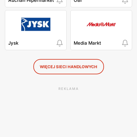
Auchan Hipermarket
OBI
Jysk
Media Markt
WIĘCEJ SIECI HANDLOWYCH
REKLAMA