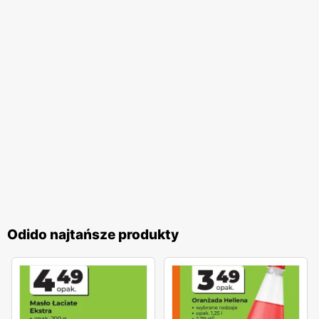
redukcja zużycia plastikowych opakowań i promowanie
toreb wielokrotnego użytku. Sklepy coraz częściej oferują
również produkty ekologiczne i organiczne, które cieszą
się rosnącym zainteresowaniem wśród świadomych
konsumentów.
Odido
to sieć sklepów, która łączy wysoką
jakość produktów, atrakcyjne
niskie ceny
i liczne
promocje
z zaangażowaniem w lokalne społeczności i troską o
środowisko. Dzięki regularnie wydawanym
gazetkom
promocyjnym
, klienci mogą na bieżąco śledzić najnowsze
oferty i planować swoje zakupy w sposób bardziej
ekonomiczny. Sklepy
Odido
są miejscem, gdzie każdy
klient znajdzie coś dla siebie, korzystając z szerokiego
Odido najtańsze produkty
asortymentu i licznych udogodnień, co sprawia, że zakupy
w tej sieci są wyjątkowo satysfakcjonujące.