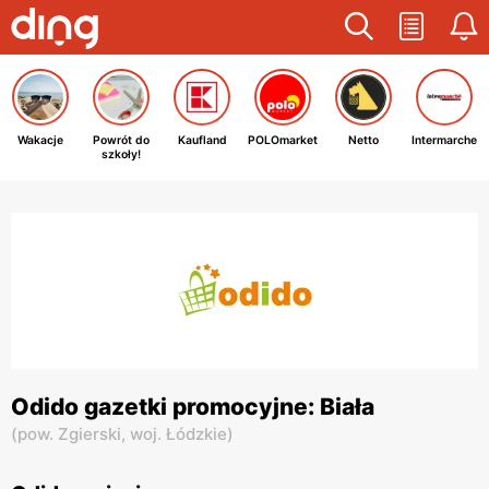
Wakacje
Powrót do
Kaufland
POLOmarket
Netto
Intermarche
szkoły!
Odido gazetki promocyjne: Biała
(
pow. Zgierski,
woj. Łódzkie
)