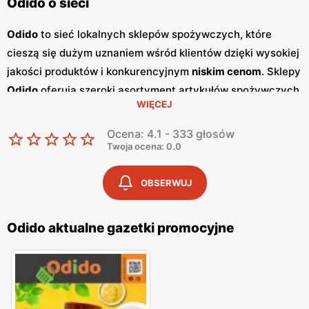
Odido o sieci
Odido
to sieć lokalnych sklepów spożywczych, które
cieszą się dużym uznaniem wśród klientów dzięki wysokiej
jakości produktów i konkurencyjnym
niskim cenom
. Sklepy
Odido
oferują szeroki asortyment artykułów spożywczych,
WIĘCEJ
w tym świeże owoce i warzywa, mięso, nabiał oraz
produkty codziennego użytku. Wiele z oferowanych
Ocena: 4.1 - 333 głosów
produktów pochodzi od lokalnych dostawców, co
Twoja ocena: 0.0
dodatkowo podkreśla polski charakter sieci. Jednym z
kluczowych elementów strategii marketingowej
Odido
są
OBSERWUJ
regularnie wydawane
gazetki promocyjne
, które ukazują
się co dwa tygodnie. Zawierają one atrakcyjne oferty i
Odido aktualne gazetki promocyjne
promocje
na różnorodne produkty, umożliwiając klientom
oszczędzanie podczas codziennych zakupów. Dzięki tym
gazetkom
, klienci mogą na bieżąco śledzić najnowsze
okazje i planować zakupy w sposób bardziej ekonomiczny.