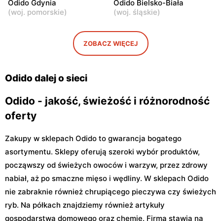
Odido Gdynia
Odido Bielsko-Biała
Pruszków, ul.
Truskaw, ul. 3 Maja 64
(
woj. pomorskie
)
(
woj. śląskie
)
Emancypantek 4
Odido
Odido
ZOBACZ WIĘCEJ
Stanisławów Pierwszy, ul.
Łazy, ul. Łączności 20
Graniczna 1
Odido dalej o sieci
Odido - jakość, świeżość i różnorodność
oferty
Zakupy w sklepach Odido to gwarancja bogatego
asortymentu. Sklepy oferują szeroki wybór produktów,
począwszy od świeżych owoców i warzyw, przez zdrowy
nabiał, aż po smaczne mięso i wędliny. W sklepach Odido
nie zabraknie również chrupiącego pieczywa czy świeżych
ryb. Na półkach znajdziemy również artykuły
gospodarstwa domowego oraz chemię. Firma stawia na