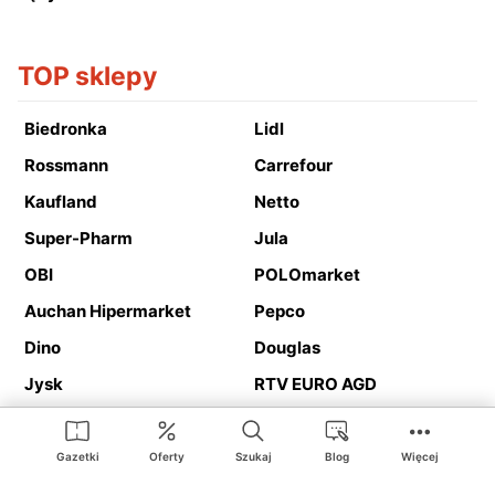
TOP sklepy
Biedronka
Lidl
Rossmann
Carrefour
Kaufland
Netto
Super-Pharm
Jula
OBI
POLOmarket
Auchan Hipermarket
Pepco
Dino
Douglas
Jysk
RTV EURO AGD
Action
Media Expert
Deichmann
Media Markt
Gazetki
Oferty
Szukaj
Blog
Więcej