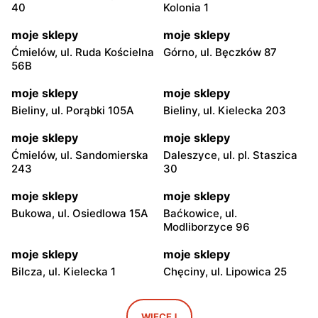
40
Kolonia 1
moje sklepy
moje sklepy
Ćmielów, ul. Ruda Kościelna
Górno, ul. Bęczków 87
56B
moje sklepy
moje sklepy
Bieliny, ul. Porąbki 105A
Bieliny, ul. Kielecka 203
moje sklepy
moje sklepy
Ćmielów, ul. Sandomierska
Daleszyce, ul. pl. Staszica
243
30
moje sklepy
moje sklepy
Bukowa, ul. Osiedlowa 15A
Baćkowice, ul.
Modliborzyce 96
moje sklepy
moje sklepy
Bilcza, ul. Kielecka 1
Chęciny, ul. Lipowica 25
moje sklepy
moje sklepy
Iwaniska, ul. Ujazdowska 5
Bogoria, ul. Rynek 30
WIĘCEJ