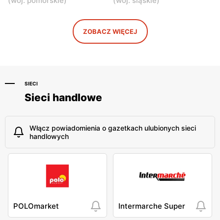
(
woj. pomorskie
)
(
woj. śląskie
)
moje sklepy
moje sklepy
Niebylec, ul. Niebylec 139
Opole, ul. Grudzicka 45
ZOBACZ WIĘCEJ
SIECI
Sieci handlowe
Włącz powiadomienia o gazetkach ulubionych sieci
handlowych
POLOmarket
Intermarche Super