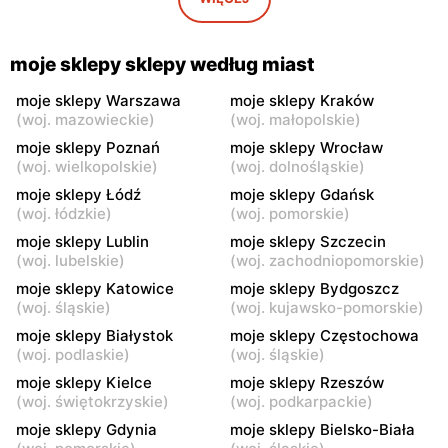
moje sklepy
moje sklepy
Gorzyce, ul. Szkolna 44
Grębów, ul. Wydrza 180
moje sklepy sklepy według miast
moje sklepy
moje sklepy
moje sklepy Warszawa
moje sklepy Kraków
(
woj. mazowieckie
)
(
woj. małopolskie
)
Jadachy, ul. Jadachy 111
Jeżowe, ul. Zalesie 77
moje sklepy Poznań
moje sklepy Wrocław
moje sklepy
moje sklepy
(
woj. wielkopolskie
)
(
woj. dolnośląskie
)
Kazimierza Wielka, ul.
Kamień, ul. Błonie 23
moje sklepy Łódź
moje sklepy Gdańsk
Kolejowa 15
(
woj. łódzkie
)
(
woj. pomorskie
)
moje sklepy Lublin
moje sklepy Szczecin
moje sklepy
moje sklepy
(
woj. lubelskie
)
(
woj. zachodniopomorskie
)
Górki, ul. Górki 71
Gumniska, ul. Gumniska
157C
moje sklepy Katowice
moje sklepy Bydgoszcz
(
woj. śląskie
)
(
woj. kujawsko-pomorskie
)
moje sklepy
moje sklepy
moje sklepy Białystok
moje sklepy Częstochowa
Iwierzyce, ul. Iwierzyce
Tczew, ul. Franciszka Żwirki
(
woj. podlaskie
)
(
woj. śląskie
)
152A
61
moje sklepy Kielce
moje sklepy Rzeszów
(
woj. świętokrzyskie
)
(
woj. podkarpackie
)
moje sklepy
moje sklepy
moje sklepy Gdynia
moje sklepy Bielsko-Biała
Hyżne, ul. Hyżne 100
Jarosław, ul. Pełkińska 147