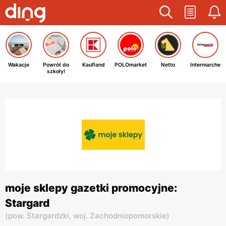
Wakacje
Powrót do
Kaufland
POLOmarket
Netto
Intermarche
szkoły!
moje sklepy gazetki promocyjne:
Stargard
(
pow. Stargardzki,
woj. Zachodniopomorskie
)