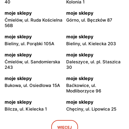
40
Kolonia 1
moje sklepy
moje sklepy
Warszawa, ul. Żytnia 57
Warszawa, ul. Pustola 23
moje sklepy
moje sklepy
Ćmielów, ul. Ruda Kościelna
Górno, ul. Bęczków 87
moje sklepy
moje sklepy
56B
Warszawa, ul. Mordechaja
Warszawa, ul. Chełmska 9
Anielewicza 1
moje sklepy
moje sklepy
Bieliny, ul. Porąbki 105A
Bieliny, ul. Kielecka 203
moje sklepy
moje sklepy
Warszawa, ul. Nowolipki 13
Warszawa, ul. Inflancka 19
moje sklepy
moje sklepy
Ćmielów, ul. Sandomierska
Daleszyce, ul. pl. Staszica
moje sklepy
moje sklepy
243
30
Warszawa, ul.
Warszawa, ul. Stefana
Nowogrodzka 6
Okrzei 28/37
moje sklepy
moje sklepy
Bukowa, ul. Osiedlowa 15A
Baćkowice, ul.
moje sklepy
moje sklepy
Modliborzyce 96
Warszawa, ul.
Warszawa, ul. Rumiankowa
Siedmiogrodzka 7/U3
18
moje sklepy
moje sklepy
Bilcza, ul. Kielecka 1
Chęciny, ul. Lipowica 25
moje sklepy
moje sklepy
Warszawa, ul. Grochowska
Warszawa, ul. Poprawna 70
moje sklepy
moje sklepy
321
Iwaniska, ul. Ujazdowska 5
Bogoria, ul. Rynek 30
WIĘCEJ