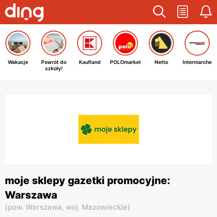
Wakacje
Powrót do
Kaufland
POLOmarket
Netto
Intermarche
szkoły!
moje sklepy gazetki promocyjne:
Warszawa
(
pow. Warszawa,
woj. Mazowieckie
)