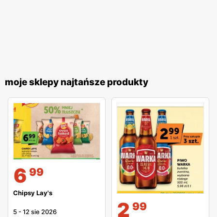
moje sklepy najtańsze produkty
6
99
Chipsy Lay's
2
99
5
-
12 sie 2026