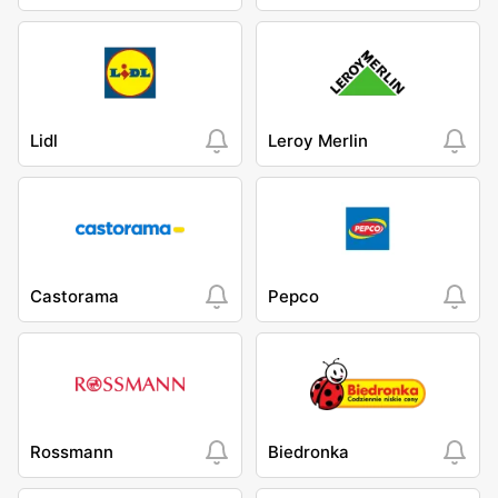
moje sklepy
moje sklepy
Warszawa, ul. Kowieńska
Warszawa, ul. plac Gen.
20
Józefa Hallera 6
moje sklepy
moje sklepy
Warszawa, ul. Jagiellońska
Warszawa, ul. Antoniego
Lidl
Leroy Merlin
49B
Pajdaka 8A
moje sklepy
moje sklepy
Warszawa, ul. Staniewicka
Warszawa, ul.
24
Międzynarodowa 62
moje sklepy
moje sklepy
Castorama
Pepco
Warszawa, ul. Antoniego
Warszawa al. Dzieci
Józefa Madalińskiego 50
Polskich 9
moje sklepy
Warszawa, ul. Kościeliska
2/4
Rossmann
Biedronka