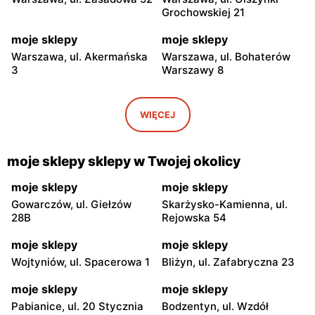
Grochowskiej 21
moje sklepy
moje sklepy
Warszawa, ul. Akermańska
Warszawa, ul. Bohaterów
3
Warszawy 8
moje sklepy
moje sklepy
Warszawa, ul. Puławska 5
Warszawa, ul. Raszyńska
WIĘCEJ
3w
moje sklepy
moje sklepy
moje sklepy sklepy w Twojej okolicy
Warszawa, ul. Opoczyńska
Warszawa, ul. Stefana
1
Żeromskiego 55
moje sklepy
moje sklepy
Gowarczów, ul. Giełzów
Skarżysko-Kamienna, ul.
moje sklepy
moje sklepy
28B
Rejowska 54
Warszawa, ul. Jana
Warszawa, ul. Jana
Kochanowskiego 39
Kasprowicza 103A
moje sklepy
moje sklepy
Wojtyniów, ul. Spacerowa 1
Bliżyn, ul. Zafabryczna 23
moje sklepy
moje sklepy
Warszawa, ul. Eugeniusza
Warszawa, ul. Andrzeja
moje sklepy
moje sklepy
Szwankowskiego 7A
Sołtana 2A
Pabianice, ul. 20 Stycznia
Bodzentyn, ul. Wzdół