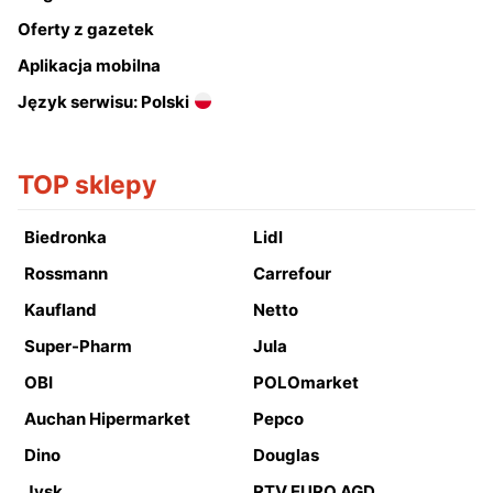
Oferty z gazetek
Aplikacja mobilna
Język serwisu: Polski
TOP sklepy
Biedronka
Lidl
Rossmann
Carrefour
Kaufland
Netto
Super-Pharm
Jula
OBI
POLOmarket
Auchan Hipermarket
Pepco
Dino
Douglas
Jysk
RTV EURO AGD