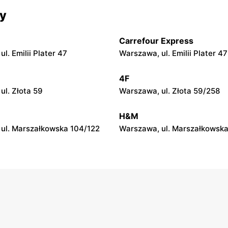
py
moje sklepy
cy
 Zalesie 77
Kazimierza Wielka, ul. Kolejo
Carrefour Express
py
moje sklepy
l. Emilii Plater 47
Warszawa, ul. Emilii Plater 47
ul. Gumniska 157C
Iwierzyce, ul. Iwierzyce 152A
4F
py
moje sklepy
ul. Złota 59
Warszawa, ul. Złota 59/258
l. Pełkińska 147
Niebylec, ul. Niebylec 139
H&M
ul. Marszałkowska 104/122
Warszawa, ul. Marszałkowska