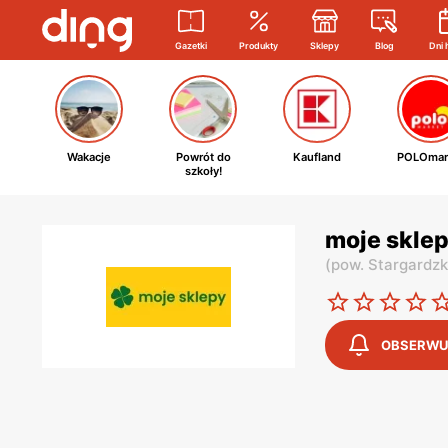
Gazetki
Produkty
Sklepy
Blog
Dni 
Wakacje
Powrót do
Kaufland
POLOmar
szkoły!
moje sklep
(
pow. Stargardzk
OBSERWU