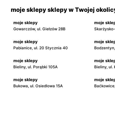
moje sklepy sklepy w Twojej okolic
moje sklepy
moje skle
Gowarczów, ul. Giełzów 28B
Skarżysko-
moje sklepy
moje skle
Pabianice, ul. 20 Stycznia 40
Bodzentyn, 
moje sklepy
moje skle
Bieliny, ul. Porąbki 105A
Bieliny, ul
moje sklepy
moje skle
Bukowa, ul. Osiedlowa 15A
Baćkowice,
moje sklepy
moje skle
Iwaniska, ul. Ujazdowska 5
Bogoria, ul