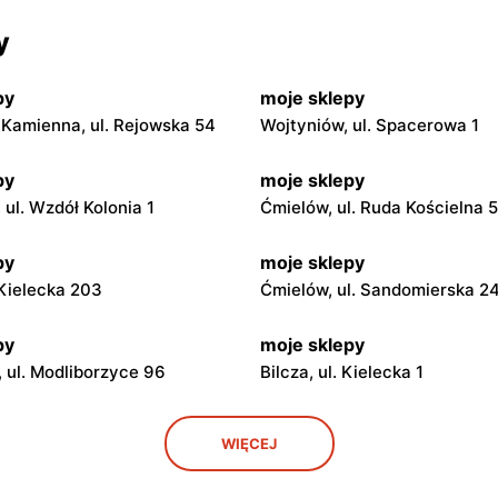
y
py
moje sklepy
Kamienna, ul. Rejowska 54
Wojtyniów, ul. Spacerowa 1
py
moje sklepy
ul. Wzdół Kolonia 1
Ćmielów, ul. Ruda Kościelna 
py
moje sklepy
. Kielecka 203
Ćmielów, ul. Sandomierska 2
py
moje sklepy
 ul. Modliborzyce 96
Bilcza, ul. Kielecka 1
py
moje sklepy
WIĘCEJ
. Rynek 30
Gorzyce, ul. Szkolna 44