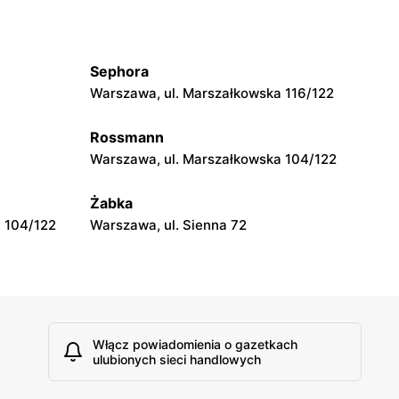
moje sklepy
wa 15
Kamień, ul. Błonie 23
Sephora
moje sklepy
Warszawa, ul. Marszałkowska 116/122
Tczew, ul. Franciszka Żwirki 61
Rossmann
moje sklepy
Warszawa, ul. Marszałkowska 104/122
Opole, ul. Grudzicka 45
Żabka
 104/122
Warszawa, ul. Sienna 72
Włącz powiadomienia o gazetkach
ulubionych sieci handlowych