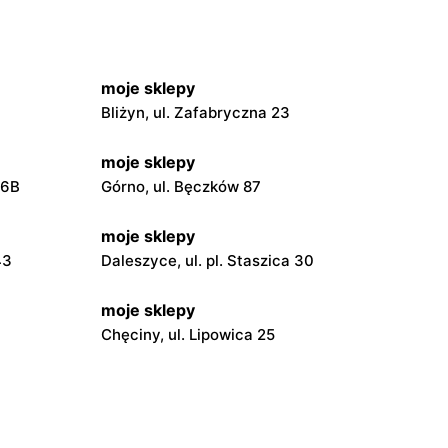
moje sklepy
Bliżyn, ul. Zafabryczna 23
moje sklepy
56B
Górno, ul. Bęczków 87
moje sklepy
43
Daleszyce, ul. pl. Staszica 30
moje sklepy
Chęciny, ul. Lipowica 25
moje sklepy
Grębów, ul. Wydrza 180