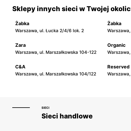
moje sklepy
moje skle
Sklepy innych sieci w Twojej okoli
Jadachy, ul. Jadachy 111
Jeżowe, ul.
Żabka
Żabka
moje sklepy
moje skle
Warszawa, ul. Łucka 2/4/6 lok. 2
Warszawa, u
Górki, ul. Górki 71
Gumniska, 
Zara
Organic
moje sklepy
moje skle
Warszawa, ul. Marszałkowska 104-122
Warszawa, 
Hyżne, ul. Hyżne 100
Jarosław, u
C&A
Reserved
Warszawa, ul. Marszałkowska 104/122
Warszawa, 
SIECI
Sieci handlowe