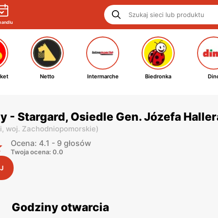
handlu
ket
Netto
Intermarche
Biedronka
Din
y - Stargard, Osiedle Gen. Józefa Haller
i,
woj. Zachodniopomorskie
)
Ocena: 4.1 - 9 głosów
Twoja ocena: 0.0
J
Godziny otwarcia