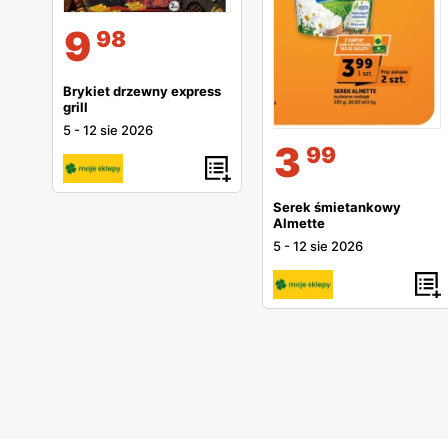
9
98
Brykiet drzewny express
grill
5
-
12 sie 2026
3
99
Serek śmietankowy
Almette
5
-
12 sie 2026