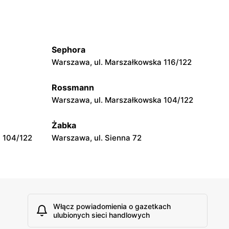
moje sklepy
wa 15
Kamień, ul. Błonie 23
Sephora
moje sklepy
Warszawa, ul. Marszałkowska 116/122
Tczew, ul. Franciszka Żwirki 61
Rossmann
moje sklepy
Warszawa, ul. Marszałkowska 104/122
Opole, ul. Grudzicka 45
Żabka
 104/122
Warszawa, ul. Sienna 72
Włącz powiadomienia o gazetkach
ulubionych sieci handlowych