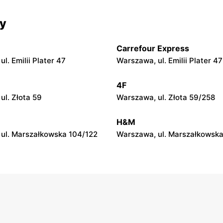
py
moje sklepy
cy
 Zalesie 77
Kazimierza Wielka, ul. Kolejo
Carrefour Express
py
moje sklepy
l. Emilii Plater 47
Warszawa, ul. Emilii Plater 47
ul. Gumniska 157C
Iwierzyce, ul. Iwierzyce 152A
4F
py
moje sklepy
ul. Złota 59
Warszawa, ul. Złota 59/258
l. Pełkińska 147
Niebylec, ul. Niebylec 139
H&M
ul. Marszałkowska 104/122
Warszawa, ul. Marszałkowska