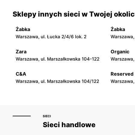
moje sklepy
moje skle
Sklepy innych sieci w Twojej okoli
Jadachy, ul. Jadachy 111
Jeżowe, ul.
Żabka
Żabka
moje sklepy
moje skle
Warszawa, ul. Łucka 2/4/6 lok. 2
Warszawa, u
Górki, ul. Górki 71
Gumniska, 
Zara
Organic
moje sklepy
moje skle
Warszawa, ul. Marszałkowska 104-122
Warszawa, 
Hyżne, ul. Hyżne 100
Jarosław, u
C&A
Reserved
Warszawa, ul. Marszałkowska 104/122
Warszawa, 
SIECI
Sieci handlowe