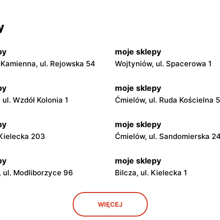
y
py
moje sklepy
Kamienna, ul. Rejowska 54
Wojtyniów, ul. Spacerowa 1
py
moje sklepy
ul. Wzdół Kolonia 1
Ćmielów, ul. Ruda Kościelna 
py
moje sklepy
. Kielecka 203
Ćmielów, ul. Sandomierska 2
py
moje sklepy
 ul. Modliborzyce 96
Bilcza, ul. Kielecka 1
py
moje sklepy
WIĘCEJ
. Rynek 30
Gorzyce, ul. Szkolna 44