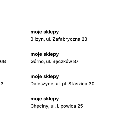
moje sklepy
Bliżyn, ul. Zafabryczna 23
moje sklepy
56B
Górno, ul. Bęczków 87
moje sklepy
43
Daleszyce, ul. pl. Staszica 30
moje sklepy
Chęciny, ul. Lipowica 25
moje sklepy
Grębów, ul. Wydrza 180