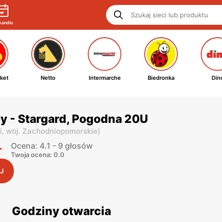
handlu
ket
Netto
Intermarche
Biedronka
Din
y - Stargard, Pogodna 20U
i,
woj. Zachodniopomorskie
)
Ocena: 4.1 - 9 głosów
Twoja ocena: 0.0
J
Godziny otwarcia