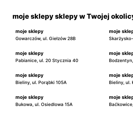
moje sklepy sklepy w Twojej okolic
moje sklepy
moje skle
Gowarczów, ul. Giełzów 28B
Skarżysko-
moje sklepy
moje skle
Pabianice, ul. 20 Stycznia 40
Bodzentyn, 
moje sklepy
moje skle
Bieliny, ul. Porąbki 105A
Bieliny, ul
moje sklepy
moje skle
Bukowa, ul. Osiedlowa 15A
Baćkowice,
moje sklepy
moje skle
Iwaniska, ul. Ujazdowska 5
Bogoria, ul