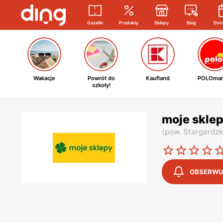
Gazetki
Produkty
Sklepy
Blog
Dni 
Wakacje
Powrót do
Kaufland
POLOmar
szkoły!
moje sklep
(
pow. Stargardzk
OBSERWU