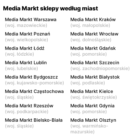
Media Markt
Media Markt
Media Markt sklepy według miast
Łódź, ul. Drewnowska 58
Łódź, ul. Pabianicka 245
Media Markt Warszawa
Media Markt Kraków
Media Markt
Media Markt
(
woj. mazowieckie
)
(
woj. małopolskie
)
Piotrków Trybunalski, ul.
Kielce, ul. Radomska 8
Media Markt Poznań
Media Markt Wrocław
Juliusza Słowackiego 123
(
woj. wielkopolskie
)
(
woj. dolnośląskie
)
Media Markt Łódź
Media Markt Gdańsk
Media Markt
Media Markt
(
woj. łódzkie
)
(
woj. pomorskie
)
Lublin, ul. Tomasza Zana 31
Lublin al. Wincentego
Media Markt Lublin
Media Markt Szczecin
Witosa 32
(
woj. lubelskie
)
(
woj. zachodniopomorskie
)
Media Markt
Media Markt
Media Markt Bydgoszcz
Media Markt Białystok
Olsztyn al. Generała
Białystok, ul. Czesława
(
woj. kujawsko-pomorskie
)
(
woj. podlaskie
)
Władysława Sikorskiego 2b
Miłosza 2
Media Markt Częstochowa
Media Markt Kielce
(
woj. śląskie
)
(
woj. świętokrzyskie
)
Media Markt
Media Markt
Media Markt Rzeszów
Media Markt Gdynia
Toruń, ul. Stefana
Stare Miasto, ul. Ogrodowa
(
woj. podkarpackie
)
(
woj. pomorskie
)
Żółkiewskiego 15
31d
Media Markt Bielsko-Biała
Media Markt Olsztyn
Media Markt
Media Markt
(
woj. śląskie
)
(
woj. warmińsko-
mazurskie
)
Inowrocław, ul. Wojska
Częstochowa, ul. Stefana