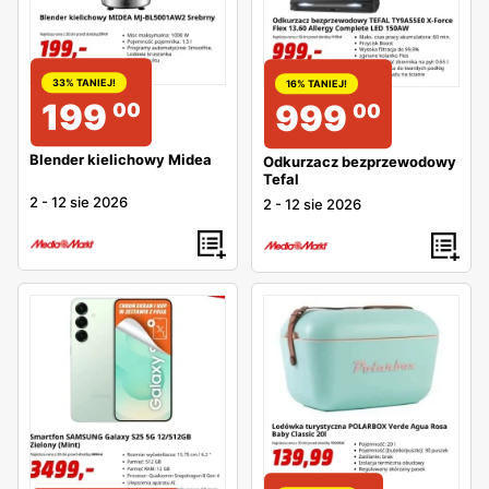
33% TANIEJ!
16% TANIEJ!
199
999
00
00
Blender kielichowy Midea
Odkurzacz bezprzewodowy
Tefal
2
-
12 sie 2026
2
-
12 sie 2026