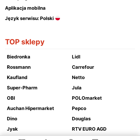
Aplikacja mobilna
Język serwisu: Polski
TOP sklepy
Biedronka
Lidl
Rossmann
Carrefour
Kaufland
Netto
Super-Pharm
Jula
OBI
POLOmarket
Auchan Hipermarket
Pepco
Dino
Douglas
Jysk
RTV EURO AGD
Action
Media Expert