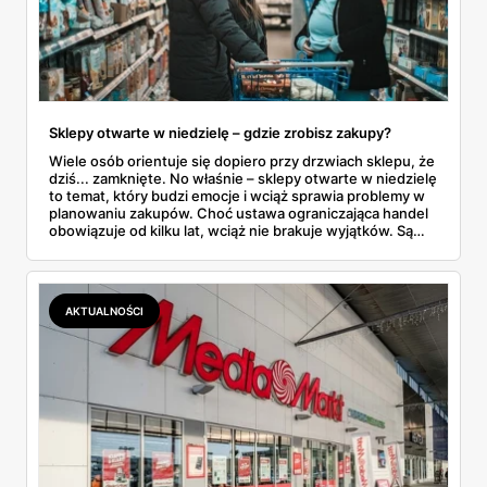
Sklepy otwarte w niedzielę – gdzie zrobisz zakupy?
Wiele osób orientuje się dopiero przy drzwiach sklepu, że
dziś... zamknięte. No właśnie – sklepy otwarte w niedzielę
to temat, który budzi emocje i wciąż sprawia problemy w
planowaniu zakupów. Choć ustawa ograniczająca handel
obowiązuje od kilku lat, wciąż nie brakuje wyjątków. Są
niedziele handlowe, są też sklepy objęte wyłączeniem. A
jak to wygląda w praktyce? Czy mały osiedlowy sklepik
może działać? A co z Żabką czy stacjami benzynowymi? W
tym artykule rozwiewamy wątpliwości i pokazujemy, gdzie
AKTUALNOŚCI
w niedzielę można coś kupić – bez nerwów i krążenia po
mieście.