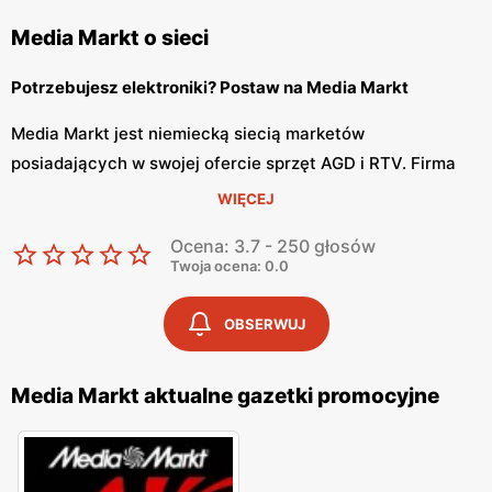
Media Markt o sieci
Potrzebujesz elektroniki? Postaw na Media Markt
Media Markt jest niemiecką siecią marketów
posiadających w swojej ofercie sprzęt AGD i RTV. Firma
należy do koncernu Metro Group, która zrzesza galerie
WIĘCEJ
handlowe, ale też sklepy internetowe. Pomysłodawcy,
Ocena: 3.7 - 250 głosów
tworząc sklep, chcieli przede wszystkim, żeby był to
Twoja ocena: 0.0
market wielkopowierzchniowy z dużą ilością produktów w
niskiej i przystępnej dla wszystkich cenie. Oprócz tego
OBSERWUJ
Media Markt zapewnia obsługę oraz serwis wszelkich
urządzeń, oferuje też swoim klientom możliwość
Media Markt aktualne gazetki promocyjne
anulowania zakupu, jeśli na rynku jest dostępny ten sam
przedmiot, ale w niższej cenie.. Przedsiębiorstwo posiada
także program lojalnościowy dla stałych klientów. Dzięki
temu mogą otrzymać oni nagrody-niespodzianki za 3,6,9 i