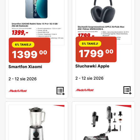
skorzystania z oferty. Zwykle promocje przedstawiane w
gazetkach dotyczą małych sprzętów AGD, kamer,
aparatów fotograficznych, tabletów, komputerów, konsol,
gier, telewizorów i telefonów.
5% TANIEJ!
6% TANIEJ!
1799
00
1399
00
Słuchawki Apple
Smartfon Xiaomi
2
-
12 sie 2026
2
-
12 sie 2026