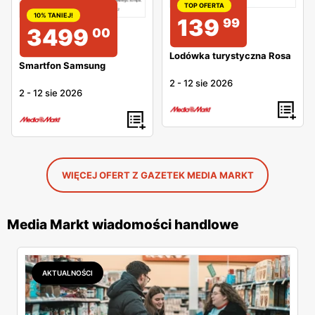
TOP OFERTA
10% TANIEJ!
139
99
3499
00
Lodówka turystyczna Rosa
Smartfon Samsung
2
-
12 sie 2026
2
-
12 sie 2026
WIĘCEJ OFERT Z GAZETEK MEDIA MARKT
Media Markt wiadomości handlowe
AKTUALNOŚCI