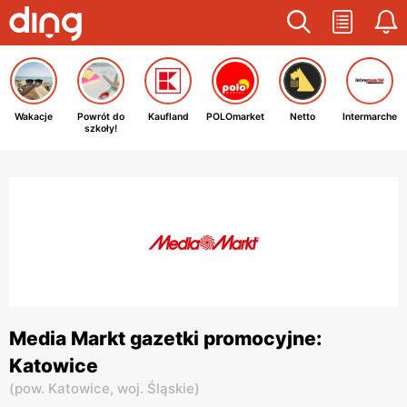
Wakacje
Powrót do
Kaufland
POLOmarket
Netto
Intermarche
szkoły!
Media Markt gazetki promocyjne:
Katowice
(
pow. Katowice,
woj. Śląskie
)