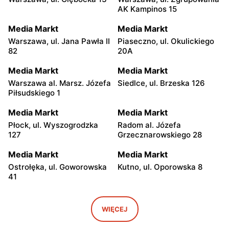
AK Kampinos 15
Media Markt
Media Markt
Warszawa, ul. Jana Pawła II
Piaseczno, ul. Okulickiego
82
20A
Media Markt
Media Markt
Warszawa al. Marsz. Józefa
Siedlce, ul. Brzeska 126
Piłsudskiego 1
Media Markt
Media Markt
Płock, ul. Wyszogrodzka
Radom al. Józefa
127
Grzecznarowskiego 28
Media Markt
Media Markt
Ostrołęka, ul. Goworowska
Kutno, ul. Oporowska 8
41
Media Markt
Media Markt
Łódź, ul. Brzezińska 27/29
Łódź al. Marsz. Józefa
WIĘCEJ
Piłsudskiego 15/23