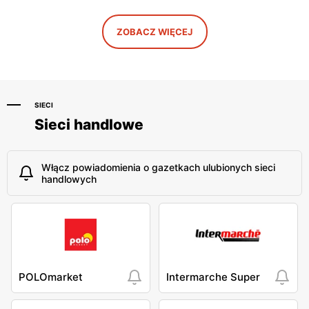
Polskiego 16
Kisielewskiego 8/16
Media Markt
Media Markt
ZOBACZ WIĘCEJ
Kalisz, ul. Poznańska 121-
Bydgoszcz, ul. Jagiellońska
131
94 B
SIECI
Sieci handlowe
Włącz powiadomienia o gazetkach ulubionych sieci
handlowych
POLOmarket
Intermarche Super