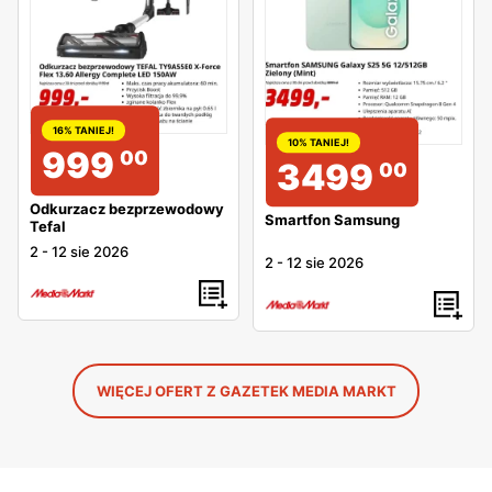
16% TANIEJ!
10% TANIEJ!
999
00
3499
00
Odkurzacz bezprzewodowy
Smartfon Samsung
Tefal
2
-
12 sie 2026
2
-
12 sie 2026
WIĘCEJ OFERT Z GAZETEK MEDIA MARKT