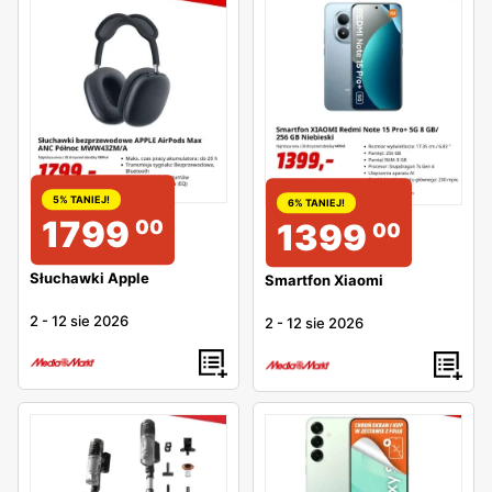
5% TANIEJ!
6% TANIEJ!
1799
00
1399
00
Słuchawki Apple
Smartfon Xiaomi
2
-
12 sie 2026
2
-
12 sie 2026