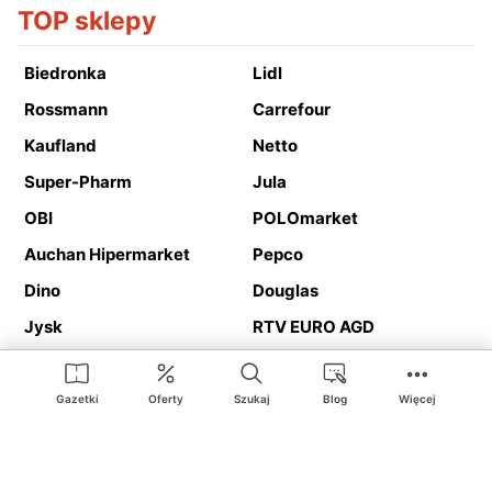
TOP sklepy
Biedronka
Lidl
Rossmann
Carrefour
Kaufland
Netto
Super-Pharm
Jula
OBI
POLOmarket
Auchan Hipermarket
Pepco
Dino
Douglas
Jysk
RTV EURO AGD
Action
Media Expert
Deichmann
Media Markt
Gazetki
Oferty
Szukaj
Blog
Więcej
Ding.pl to serwis internetowy prezentujący
gazetki promocyjne
oraz
katalogi
sklepów i dużych sieci handlowych. Dzięki