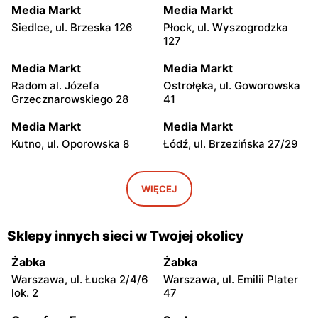
Media Markt
Media Markt
Siedlce, ul. Brzeska 126
Płock, ul. Wyszogrodzka
127
Media Markt
Media Markt
Radom al. Józefa
Ostrołęka, ul. Goworowska
Grzecznarowskiego 28
41
Media Markt
Media Markt
Kutno, ul. Oporowska 8
Łódź, ul. Brzezińska 27/29
Media Markt
Media Markt
Łódź al. Marsz. Józefa
Łódź, ul. Drewnowska 58
WIĘCEJ
Piłsudskiego 15/23
Media Markt
Media Markt
Sklepy innych sieci w Twojej okolicy
Łódź, ul. Pabianicka 245
Piotrków Trybunalski, ul.
Juliusza Słowackiego 123
Żabka
Żabka
Warszawa, ul. Łucka 2/4/6
Warszawa, ul. Emilii Plater
Media Markt
Media Markt
lok. 2
47
Kielce, ul. Radomska 8
Lublin, ul. Tomasza Zana 31