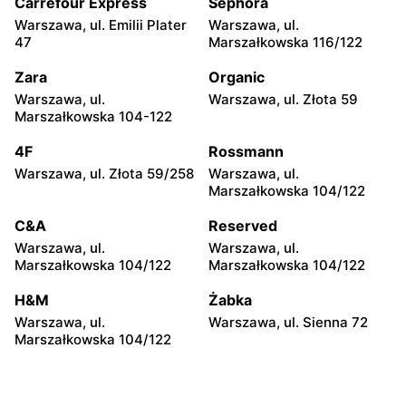
Carrefour Express
Sephora
Media Markt
Media Markt
Warszawa, ul. Emilii Plater
Warszawa, ul.
Lublin al. Wincentego
Olsztyn al. Generała
47
Marszałkowska 116/122
Witosa 32
Władysława Sikorskiego 2b
Zara
Organic
Media Markt
Media Markt
Warszawa, ul.
Warszawa, ul. Złota 59
Białystok, ul. Czesława
Toruń, ul. Stefana
Marszałkowska 104-122
Miłosza 2
Żółkiewskiego 15
4F
Rossmann
Media Markt
Media Markt
Warszawa, ul. Złota 59/258
Warszawa, ul.
Stare Miasto, ul. Ogrodowa
Inowrocław, ul. Wojska
Marszałkowska 104/122
31d
Polskiego 16
C&A
Reserved
Media Markt
Media Markt
Warszawa, ul.
Warszawa, ul.
Częstochowa, ul. Stefana
Kalisz, ul. Poznańska 121-
Marszałkowska 104/122
Marszałkowska 104/122
Kisielewskiego 8/16
131
H&M
Żabka
Media Markt
Media Markt
Warszawa, ul.
Warszawa, ul. Sienna 72
Bydgoszcz, ul. Jagiellońska
Bydgoszcz, ul. Wojska
Marszałkowska 104/122
94 B
Polskiego 1