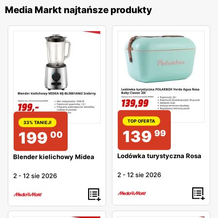
Media Markt najtańsze produkty
TOP OFERTA
33% TANIEJ!
139
99
199
00
Lodówka turystyczna Rosa
Blender kielichowy Midea
2
-
12 sie 2026
2
-
12 sie 2026