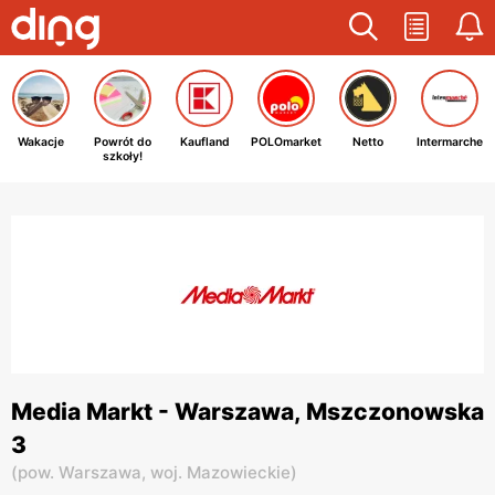
Wakacje
Powrót do
Kaufland
POLOmarket
Netto
Intermarche
szkoły!
Media Markt - Warszawa, Mszczonowska
3
(
pow. Warszawa,
woj. Mazowieckie
)