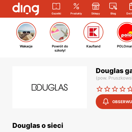
Gazetki
Produkty
Sklepy
Blog
Dni 
Wakacje
Powrót do
Kaufland
POLOmar
szkoły!
Douglas g
(
pow. Pruszkows
OBSERWU
Douglas o sieci