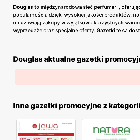
Douglas
to międzynarodowa sieć perfumerii, oferują
popularnością dzięki wysokiej jakości produktów,
umożliwiają zakupy w wyjątkowo korzystnych warun
wyprzedaże oraz specjalne oferty.
Gazetki
te są dost
promocje
i planować zakupy. Publikacje te pojawiają
charakteryzują się wysoką jakością wykonania oraz ró
okazję, od codziennej pielęgnacji po ekskluzywne 
Douglas aktualne gazetki promocy
Douglas
dostarcza produkty, które spełniają oczeki
całej Polski, co ułatwia dostęp do szerokiej gamy 
odpowiednich produktów, oferując fachowe doradztw
Inne gazetki promocyjne z kategori