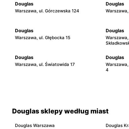
Douglas
Douglas
Warszawa, ul. Górczewska 124
Warszawa, 
Douglas
Douglas
Warszawa, ul. Głębocka 15
Warszawa, 
Składkows
Douglas
Douglas
Warszawa, ul. Światowida 17
Warszawa, 
4
Douglas
Douglas
Pruszków, ul. Henryka Sienkiewicza 19
Siedlce, ul
Douglas
Douglas
Douglas sklepy według miast
Radom al. Józefa Grzecznarowskiego 28
Ostrołęka, 
Fieldorfa N
Douglas Warszawa
Douglas K