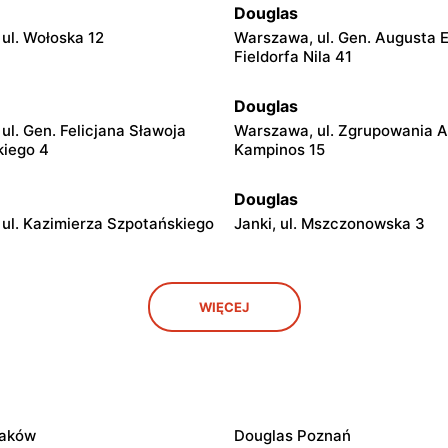
Douglas
ul. Wołoska 12
Warszawa, ul. Gen. Augusta 
Fieldorfa Nila 41
Douglas
ul. Gen. Felicjana Sławoja
Warszawa, ul. Zgrupowania 
kiego 4
Kampinos 15
Douglas
ul. Kazimierza Szpotańskiego
Janki, ul. Mszczonowska 3
Douglas
WIĘCEJ
. Józefa Piłsudskiego 74
Płock, ul. Wyszogrodzka 144
Douglas
ul. Gen. Augusta Emila
Kutno, ul. Kościuszki 73
ila 28
raków
Douglas Poznań