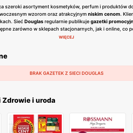
ca szeroki asortyment kosmetyków, perfum i produktów do 
 nowoczesnym wzorom oraz atrakcyjnym
niskim cenom
. Kli
kach. Sieć
Douglas
regularnie publikuje
gazetki promocyj
ępne zarówno w sklepach stacjonarnych, jak i online, co p
 się zazwyczaj co miesiąc, dostarczając świeżych informac
WIĘCEJ
żnorodnością stylów, co sprawia, że każdy klient znajdzie
produkty do makijażu i perfumy. Dzięki współpracy z ren
jne
wania najbardziej wymagających klientów. Sklepy
Douglas
s
produktów kosmetycznych i perfum. Firma kładzie duży naci
o i wsparcie na każdym etapie zakupów. Dzięki temu
BRAK GAZETEK Z SIECI DOUGLAS
Dou
i Zdrowie i uroda