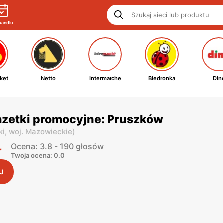
handlu
ket
Netto
Intermarche
Biedronka
Din
azetki promocyjne: Pruszków
ki,
woj. Mazowieckie
)
Ocena: 3.8 - 190 głosów
Twoja ocena: 0.0
J