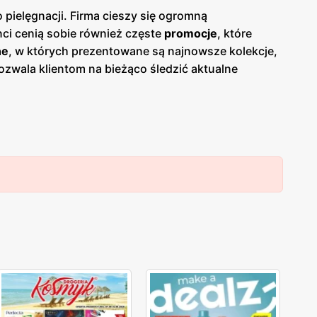
pielęgnacji. Firma cieszy się ogromną
enci cenią sobie również częste
promocje
, które
ne
, w których prezentowane są najnowsze kolekcje,
ozwala klientom na bieżąco śledzić aktualne
ji o nowościach i rabatach. Produkty
Douglas
 coś dla siebie. Sieć oferuje kosmetyki na każdą
omowanymi markami oraz własnym liniom produktowym,
ą zlokalizowane w dogodnych miejscach na terenie
sk na jakość obsługi oraz pomoc w wyborze
glas
zdobyła lojalność wielu zadowolonych klientów.