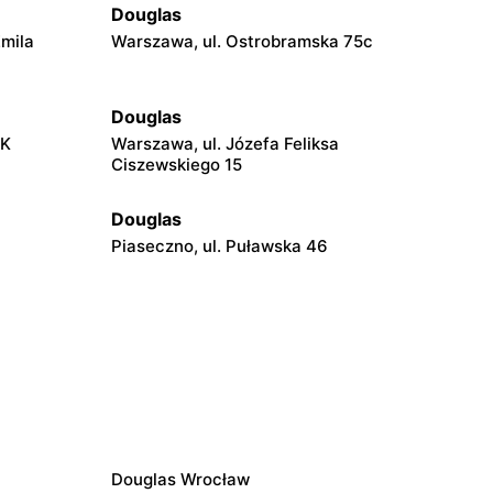
Douglas
Emila
Warszawa, ul. Ostrobramska 75c
Douglas
AK
Warszawa, ul. Józefa Feliksa
Ciszewskiego 15
Douglas
Piaseczno, ul. Puławska 46
Douglas
Radom, ul. Bolesława Chrobrego 1
Douglas
Puławy, ul. Lubelska 2
Douglas Wrocław