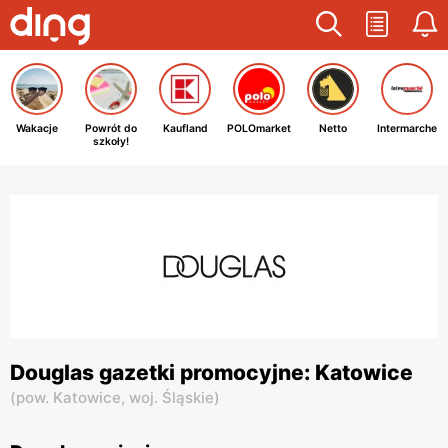
Wakacje
Powrót do
Kaufland
POLOmarket
Netto
Intermarche
szkoły!
Douglas gazetki promocyjne: Katowice
(
pow. Katowice,
woj. Śląskie
)