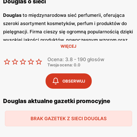
Douglas o sieci
Douglas
to międzynarodowa sieć perfumerii, oferująca
szeroki asortyment kosmetyków, perfum i produktów do
pielęgnacji. Firma cieszy się ogromną popularnością dzięki
wysokiej jakości produktów, nowoczesnym wzorom oraz
WIĘCEJ
atrakcyjnym
niskim cenom
. Klienci cenią sobie również
częste
promocje
, które umożliwiają zakupy w wyjątkowo
Ocena: 3.8 - 190 głosów
korzystnych warunkach. Sieć
Douglas
regularnie publikuje
Twoja ocena: 0.0
gazetki promocyjne
, w których prezentowane są
najnowsze kolekcje, wyprzedaże oraz specjalne oferty.
OBSERWUJ
Gazetki
te są dostępne zarówno w sklepach
stacjonarnych, jak i online, co pozwala klientom na
Douglas aktualne gazetki promocyjne
bieżąco śledzić aktualne
promocje
i planować zakupy.
Publikacje te pojawiają się zazwyczaj co miesiąc,
BRAK GAZETEK Z SIECI DOUGLAS
dostarczając świeżych informacji o nowościach i
rabatach. Produkty
Douglas
charakteryzują się wysoką