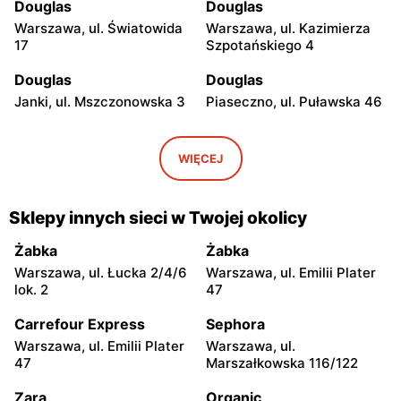
Douglas
Douglas
Warszawa, ul. Światowida
Warszawa, ul. Kazimierza
17
Szpotańskiego 4
Douglas
Douglas
Janki, ul. Mszczonowska 3
Piaseczno, ul. Puławska 46
Douglas
Douglas
Pruszków, ul. Henryka
Siedlce, ul. Józefa
WIĘCEJ
Sienkiewicza 19
Piłsudskiego 74
Douglas
Douglas
Sklepy innych sieci w Twojej okolicy
Płock, ul. Wyszogrodzka
Radom, ul. Bolesława
144
Chrobrego 1
Żabka
Żabka
Warszawa, ul. Łucka 2/4/6
Warszawa, ul. Emilii Plater
Douglas
Douglas
lok. 2
47
Radom al. Józefa
Ostrołęka, ul. Gen. Augusta
Grzecznarowskiego 28
Emila Fieldorfa Nila 28
Carrefour Express
Sephora
Warszawa, ul. Emilii Plater
Warszawa, ul.
Douglas
Douglas
47
Marszałkowska 116/122
Kutno, ul. Kościuszki 73
Puławy, ul. Lubelska 2
Zara
Organic