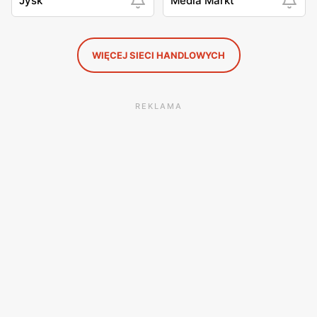
Jysk
Media Markt
WIĘCEJ SIECI HANDLOWYCH
REKLAMA