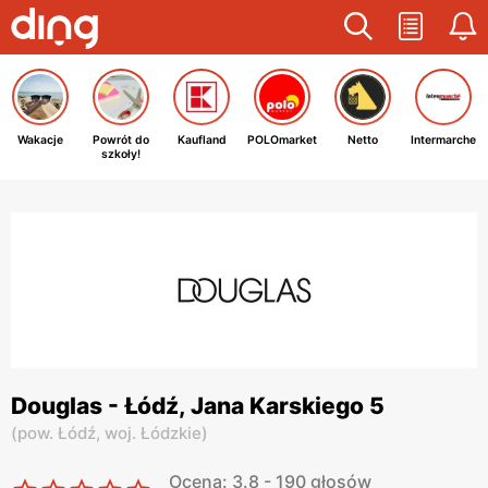
Wakacje
Powrót do
Kaufland
POLOmarket
Netto
Intermarche
szkoły!
Douglas - Łódź, Jana Karskiego 5
(
pow. Łódź,
woj. Łódzkie
)
Ocena: 3.8 - 190 głosów