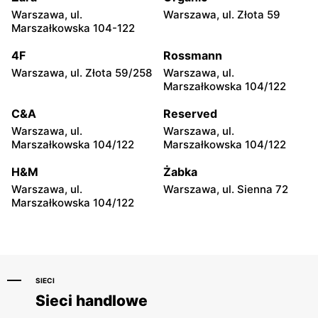
Douglas
Douglas
Warszawa, ul.
Warszawa, ul. Złota 59
Łódź al. Marsz. Józefa
Łódź, ul. Pabianicka 245
Marszałkowska 104-122
Piłsudskiego 15/23
4F
Rossmann
Douglas
Douglas
Warszawa, ul. Złota 59/258
Warszawa, ul.
Łomża, ul. Zawadzka 38
Piotrków Trybunalski, ul.
Marszałkowska 104/122
Juliusza Słowackiego 123
C&A
Reserved
Douglas
Douglas
Warszawa, ul.
Warszawa, ul.
Bełchatów, ul. Bawełniana 7
Bełchatów, ul. Kolejowa 6
Marszałkowska 104/122
Marszałkowska 104/122
Douglas
Douglas
H&M
Żabka
Lublin al. Spółdzielczości
Kielce, ul. Świętokrzyska
Warszawa, ul.
Warszawa, ul. Sienna 72
Pracy 88
20
Marszałkowska 104/122
SIECI
Sieci handlowe