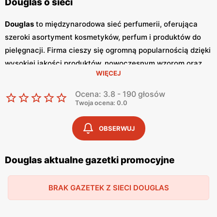
Douglas o sieci
Douglas
to międzynarodowa sieć perfumerii, oferująca
szeroki asortyment kosmetyków, perfum i produktów do
pielęgnacji. Firma cieszy się ogromną popularnością dzięki
wysokiej jakości produktów, nowoczesnym wzorom oraz
WIĘCEJ
atrakcyjnym
niskim cenom
. Klienci cenią sobie również
częste
promocje
, które umożliwiają zakupy w wyjątkowo
Ocena: 3.8 - 190 głosów
korzystnych warunkach. Sieć
Douglas
regularnie publikuje
Twoja ocena: 0.0
gazetki promocyjne
, w których prezentowane są
najnowsze kolekcje, wyprzedaże oraz specjalne oferty.
OBSERWUJ
Gazetki
te są dostępne zarówno w sklepach
stacjonarnych, jak i online, co pozwala klientom na
Douglas aktualne gazetki promocyjne
bieżąco śledzić aktualne
promocje
i planować zakupy.
Publikacje te pojawiają się zazwyczaj co miesiąc,
BRAK GAZETEK Z SIECI DOUGLAS
dostarczając świeżych informacji o nowościach i
rabatach. Produkty
Douglas
charakteryzują się wysoką