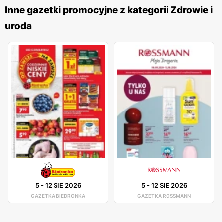
jakością wykonania oraz różnorodnością stylów, co
Inne gazetki promocyjne z kategorii Zdrowie i
sprawia, że każdy klient znajdzie coś dla siebie. Sieć
uroda
oferuje kosmetyki na każdą okazję, od codziennej
pielęgnacji po ekskluzywne produkty do makijażu i
perfumy. Dzięki współpracy z renomowanymi markami
oraz własnym liniom produktowym,
Douglas
dostarcza
produkty, które spełniają oczekiwania najbardziej
wymagających klientów. Sklepy
Douglas
są zlokalizowane
w dogodnych miejscach na terenie całej Polski, co ułatwia
dostęp do szerokiej gamy produktów kosmetycznych i
perfum. Firma kładzie duży nacisk na jakość obsługi oraz
pomoc w wyborze odpowiednich produktów, oferując
fachowe doradztwo i wsparcie na każdym etapie zakupów.
Dzięki temu
Douglas
zdobyła lojalność wielu
5
-
12 SIE 2026
5
-
12 SIE 2026
zadowolonych klientów.
GAZETKA BIEDRONKA
GAZETKA ROSSMANN