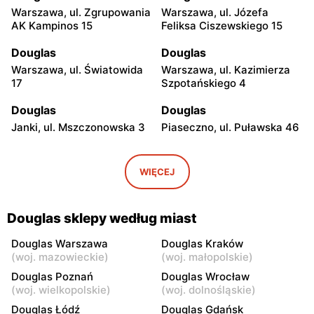
Warszawa, ul. Zgrupowania
Warszawa, ul. Józefa
AK Kampinos 15
Feliksa Ciszewskiego 15
Douglas
Douglas
Warszawa, ul. Światowida
Warszawa, ul. Kazimierza
17
Szpotańskiego 4
Douglas
Douglas
Janki, ul. Mszczonowska 3
Piaseczno, ul. Puławska 46
Douglas
Douglas
Pruszków, ul. Henryka
Siedlce, ul. Józefa
WIĘCEJ
Sienkiewicza 19
Piłsudskiego 74
Douglas
Douglas
Douglas sklepy według miast
Płock, ul. Wyszogrodzka
Radom, ul. Bolesława
144
Chrobrego 1
Douglas Warszawa
Douglas Kraków
(
woj. mazowieckie
)
(
woj. małopolskie
)
Douglas
Douglas
Douglas Poznań
Douglas Wrocław
Radom al. Józefa
Ostrołęka, ul. Gen. Augusta
(
woj. wielkopolskie
)
(
woj. dolnośląskie
)
Grzecznarowskiego 28
Emila Fieldorfa Nila 28
Douglas Łódź
Douglas Gdańsk