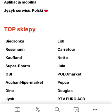
Aplikacja mobilna
Język serwisu: Polski
TOP sklepy
Biedronka
Lidl
Rossmann
Carrefour
Kaufland
Netto
Super-Pharm
Jula
OBI
POLOmarket
Auchan Hipermarket
Pepco
Dino
Douglas
Jysk
RTV EURO AGD
Action
Media Expert