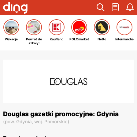
Wakacje
Powrót do
Kaufland
POLOmarket
Netto
Intermarche
szkoły!
Douglas gazetki promocyjne: Gdynia
(
pow. Gdynia,
woj. Pomorskie
)