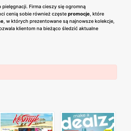
pielęgnacji. Firma cieszy się ogromną
enci cenią sobie również częste
promocje
, które
ne
, w których prezentowane są najnowsze kolekcje,
ozwala klientom na bieżąco śledzić aktualne
ji o nowościach i rabatach. Produkty
Douglas
 coś dla siebie. Sieć oferuje kosmetyki na każdą
omowanymi markami oraz własnym liniom produktowym,
ą zlokalizowane w dogodnych miejscach na terenie
sk na jakość obsługi oraz pomoc w wyborze
glas
zdobyła lojalność wielu zadowolonych klientów.