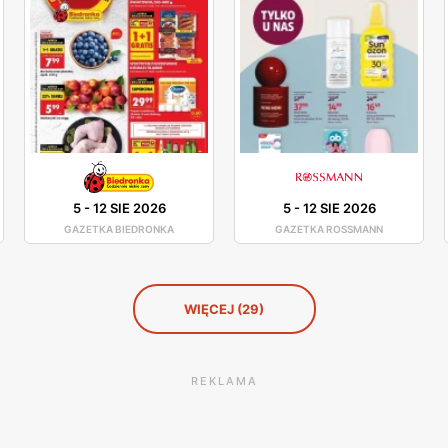
5
-
12 SIE 2026
5
-
12 SIE 2026
GAZETKA BIEDRONKA
GAZETKA ROSSMANN
WIĘCEJ (29)
REKLAMA