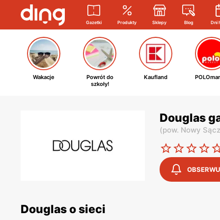
Gazetki
Produkty
Sklepy
Blog
Dni 
Wakacje
Powrót do
Kaufland
POLOmar
szkoły!
Douglas g
(
pow. Nowy Sąc
OBSERWU
Douglas o sieci