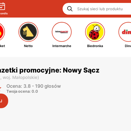
handlu
ket
Netto
Intermarche
Biedronka
Din
azetki promocyjne: Nowy Sącz
z,
woj. Małopolskie
)
Ocena: 3.8 - 190 głosów
Twoja ocena: 0.0
J