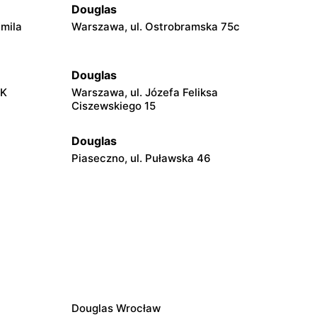
Douglas
Emila
Warszawa, ul. Ostrobramska 75c
Douglas
AK
Warszawa, ul. Józefa Feliksa
Ciszewskiego 15
Douglas
Piaseczno, ul. Puławska 46
Douglas
Radom, ul. Bolesława Chrobrego 1
Douglas
Puławy, ul. Lubelska 2
Douglas Wrocław