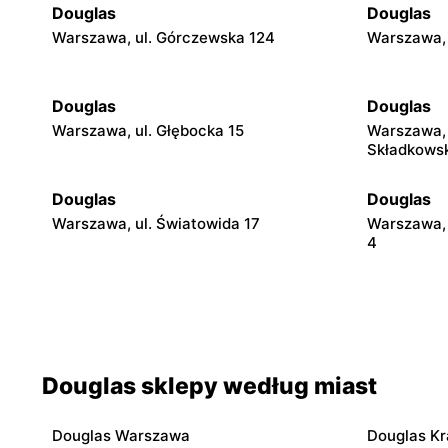
Douglas
Douglas
Warszawa, ul. Górczewska 124
Warszawa, 
Douglas
Douglas
Warszawa, ul. Głębocka 15
Warszawa, 
Składkows
Douglas
Douglas
Warszawa, ul. Światowida 17
Warszawa, 
4
Douglas
Douglas
Pruszków, ul. Henryka Sienkiewicza 19
Siedlce, ul
Douglas
Douglas
Douglas sklepy według miast
Radom al. Józefa Grzecznarowskiego 28
Ostrołęka, 
Fieldorfa N
Douglas Warszawa
Douglas K