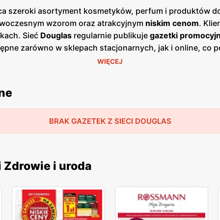
ca szeroki asortyment kosmetyków, perfum i produktów do 
 nowoczesnym wzorom oraz atrakcyjnym
niskim cenom
. Kli
kach. Sieć
Douglas
regularnie publikuje
gazetki promocyj
ępne zarówno w sklepach stacjonarnych, jak i online, co p
 się zazwyczaj co miesiąc, dostarczając świeżych informac
WIĘCEJ
żnorodnością stylów, co sprawia, że każdy klient znajdzie
produkty do makijażu i perfumy. Dzięki współpracy z ren
jne
wania najbardziej wymagających klientów. Sklepy
Douglas
s
produktów kosmetycznych i perfum. Firma kładzie duży naci
o i wsparcie na każdym etapie zakupów. Dzięki temu
BRAK GAZETEK Z SIECI DOUGLAS
Dou
i Zdrowie i uroda