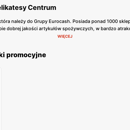
elikatesy Centrum
tóra należy do Grupy Eurocash. Posiada ponad 1000 sklepó
bie dobrej jakości artykułów spożywczych, w bardzo atrak
ł możliwość zrobienia szybkich zakupów. Wyróżniają się k
WIĘCEJ
nelowi nie schodzi uśmiech z twarzy, dzięki czemu w skle
lemu z odszukaniem potrzebnego dla Ciebie produktu.
ki promocyjne
az chemia gospodarcza od pewnych producentów, którzy g
a, wyborne mięsa oraz ryby - to wszystko znajdziesz w D
by pójść na zakupy, gdyż jest ogromne prawdopodobieństw