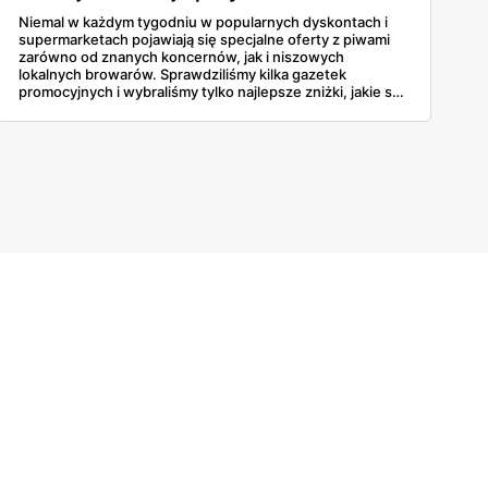
Niemal w każdym tygodniu w popularnych dyskontach i
supermarketach pojawiają się specjalne oferty z piwami
zarówno od znanych koncernów, jak i niszowych
lokalnych browarów. Sprawdziliśmy kilka gazetek
promocyjnych i wybraliśmy tylko najlepsze zniżki, jakie są
obecnie dostępne w sklepach. Niektóre sieci rozdają też
złociste trunki zupełnie za darmo!