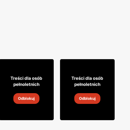
0
9% TANIEJ!
29
9
95
99
Treści dla osób
Treści dla osób
pełnoletnich
pełnoletnich
Cydr Dobroński
Wódka Soplica
Odblokuj
Odblokuj
5
-
19 sie 2026
5
-
19 sie 2026