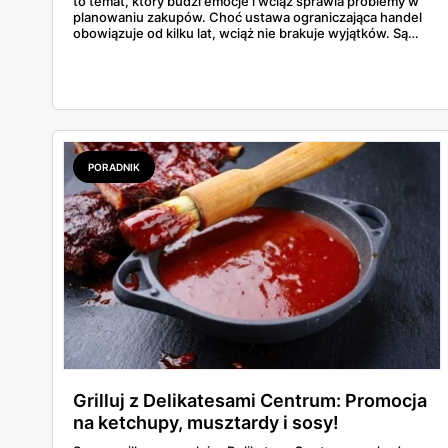
to temat, który budzi emocje i wciąż sprawia problemy w
planowaniu zakupów. Choć ustawa ograniczająca handel
obowiązuje od kilku lat, wciąż nie brakuje wyjątków. Są
niedziele handlowe, są też sklepy objęte wyłączeniem. A
jak to wygląda w praktyce? Czy mały osiedlowy sklepik
może działać? A co z Żabką czy stacjami benzynowymi? W
tym artykule rozwiewamy wątpliwości i pokazujemy, gdzie
w niedzielę można coś kupić – bez nerwów i krążenia po
mieście.
PORADNIK
Grilluj z Delikatesami Centrum: Promocja
na ketchupy, musztardy i sosy!