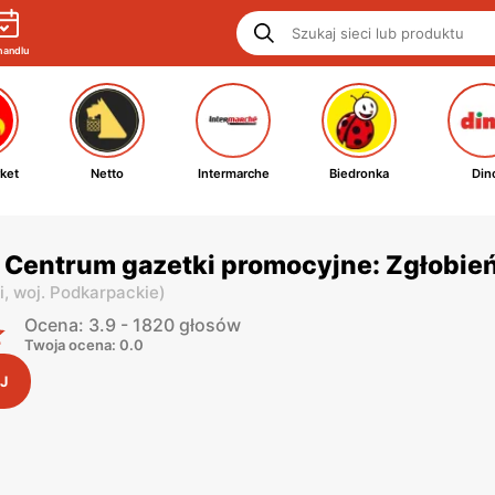
handlu
ket
Netto
Intermarche
Biedronka
Din
 Centrum gazetki promocyjne: Zgłobie
i,
woj. Podkarpackie
)
Ocena: 3.9 - 1820 głosów
Twoja ocena: 0.0
J