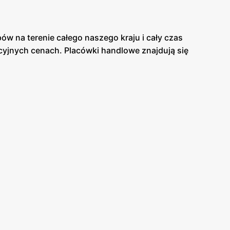
w na terenie całego naszego kraju i cały czas
cyjnych cenach. Placówki handlowe znajdują się
onkretnym i rzeczowym podejściem do klienta
pie panuje miła atmosfera. Asortyment sklepu jest
warantują Ci dobrą jakość swoich produktów.
elikatesach Centrum. Duża ilość tych sklepów
o, że sklep Delikatesy Centrum znajduje się w