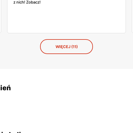
z nich! Zobacz!
WIĘCEJ (11)
bień