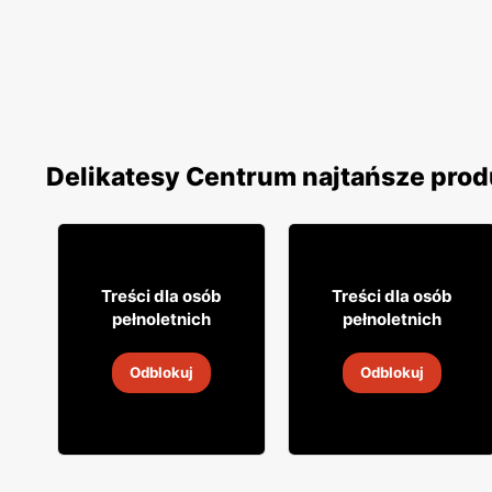
Delikatesy Centrum najtańsze prod
10% TANIEJ!
27% TANIEJ!
26
5
99
79
Treści dla osób
Treści dla osób
pełnoletnich
pełnoletnich
Wino Jacob's Creek
Drink Highlander
Odblokuj
Odblokuj
5
-
19 sie 2026
5
-
19 sie 2026