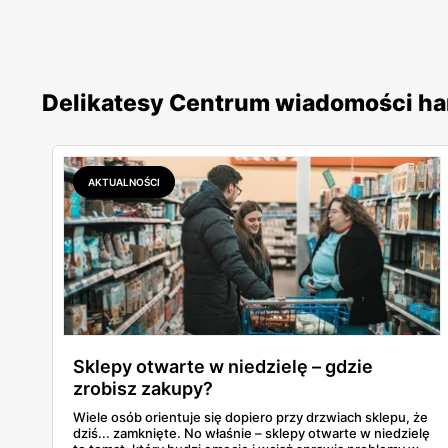
Delikatesy Centrum wiadomości h
AKTUALNOŚCI
Sklepy otwarte w niedzielę – gdzie
zrobisz zakupy?
Wiele osób orientuje się dopiero przy drzwiach sklepu, że
dziś... zamknięte. No właśnie – sklepy otwarte w niedzielę