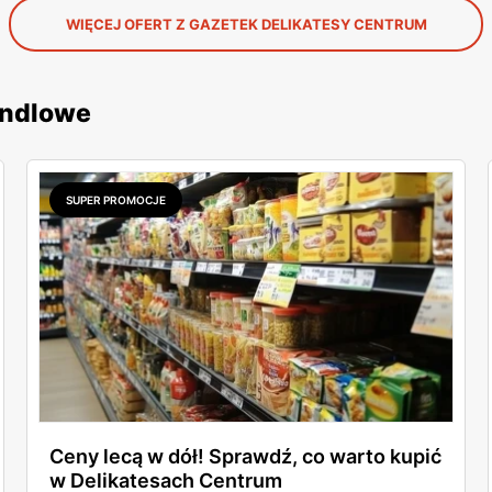
WIĘCEJ OFERT Z GAZETEK DELIKATESY CENTRUM
andlowe
SUPER PROMOCJE
Ceny lecą w dół! Sprawdź, co warto kupić
w Delikatesach Centrum