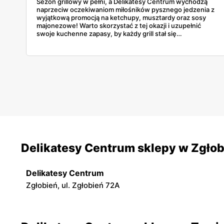
Sezon grillowy w pełni, a Delikatesy Centrum wychodzą
naprzeciw oczekiwaniom miłośników pysznego jedzenia z
wyjątkową promocją na ketchupy, musztardy oraz sosy
majonezowe! Warto skorzystać z tej okazji i uzupełnić
swoje kuchenne zapasy, by każdy grill stał się
niezapomnianym kulinarnym doznaniem.
Delikatesy Centrum sklepy w Zgło
Delikatesy Centrum
Zgłobień, ul. Zgłobień 72A