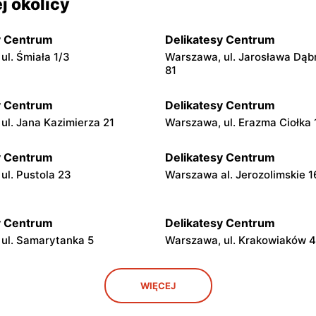
j okolicy
y Centrum
Delikatesy Centrum
ul. Śmiała 1/3
Warszawa, ul. Jarosława Dąb
81
y Centrum
Delikatesy Centrum
ul. Jana Kazimierza 21
Warszawa, ul. Erazma Ciołka 
y Centrum
Delikatesy Centrum
ul. Pustola 23
Warszawa al. Jerozolimskie 
y Centrum
Delikatesy Centrum
ul. Samarytanka 5
Warszawa, ul. Krakowiaków 
y Centrum
Delikatesy Centrum
WIĘCEJ
ul. Franciszka Kawy 44
Warszawa, ul. Kłobucka 8b