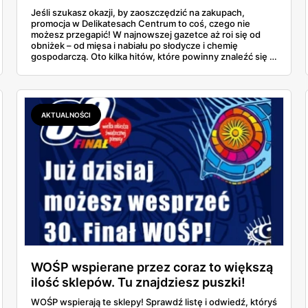
Jeśli szukasz okazji, by zaoszczędzić na zakupach,
promocja w Delikatesach Centrum to coś, czego nie
możesz przegapić! W najnowszej gazetce aż roi się od
obniżek – od mięsa i nabiału po słodycze i chemię
gospodarczą. Oto kilka hitów, które powinny znaleźć się w
Twoim koszyku.
AKTUALNOŚCI
WOŚP wspierane przez coraz to większą
ilość sklepów. Tu znajdziesz puszki!
[LISTA]
WOŚP wspierają te sklepy! Sprawdź listę i odwiedź, któryś