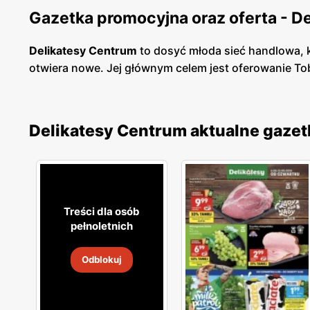
Gazetka promocyjna oraz oferta - D
Delikatesy Centrum
to dosyć młoda sieć handlowa, k
otwiera nowe. Jej głównym celem jest oferowanie To
bardzo blisko osiedli mieszkaniowych, tak abyś mia
oraz korzystają ze sprawdzonych dostawców, a perso
dobrze rozmieszczony, toteż nie będziesz miał prob
Delikatesy Centrum aktualne gazet
W asortymencie dostępne są artykuły spożywcze or
Świeże chrupiące pieczywo, smaczne owoce i warzyw
sprawia, że nawet nie musisz wsiadać w samochód, 
niedalekiej odległości od Ciebie.
Treści dla osób
pełnoletnich
Odblokuj