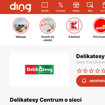
Gazetki
Produkty
Sklepy
Blog
Dni 
Wakacje
Powrót do
Kaufland
POLOmar
szkoły!
Delikatesy
(
pow. Rzeszowsk
OBSERWU
Delikatesy Centrum o sieci