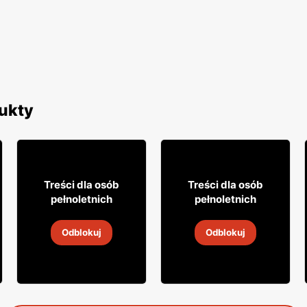
ukty
3% TANIEJ!
31
19
99
99
Treści dla osób
Treści dla osób
pełnoletnich
pełnoletnich
Wino Mionetto
Wino Daos
Odblokuj
Odblokuj
5
-
19 sie 2026
5
-
19 sie 2026