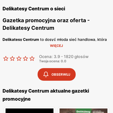
Delikatesy Centrum o sieci
Gazetka promocyjna oraz oferta -
Delikatesy Centrum
Delikatesy Centrum
to dosyć młoda sieć handlowa, która
WIĘCEJ
należy do Grupy Eurocash. Posiada ponad 1000 sklepów
na terenie całego naszego kraju i cały czas otwiera
Ocena: 3.9 - 1820 głosów
nowe. Jej głównym celem jest oferowanie Tobie dobrej
Twoja ocena: 0.0
jakości artykułów spożywczych, w bardzo atrakcyjnych
cenach. Placówki handlowe znajdują się bardzo blisko
OBSERWUJ
osiedli mieszkaniowych, tak abyś miał możliwość zrobienia
szybkich zakupów. Wyróżniają się konkretnym i
Delikatesy Centrum aktualne gazetki
rzeczowym podejściem do klienta oraz korzystają ze
promocyjne
sprawdzonych dostawców, a personelowi nie schodzi
uśmiech z twarzy, dzięki czemu w sklepie panuje miła