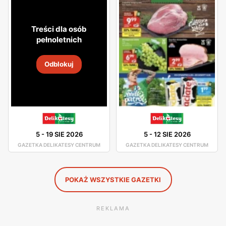
atmosfera. Asortyment sklepu jest dobrze rozmieszczony,
toteż nie będziesz miał problemu z odszukaniem
Treści dla osób
potrzebnego dla Ciebie produktu.
pełnoletnich
W asortymencie dostępne są artykuły spożywcze oraz
Odblokuj
chemia gospodarcza od pewnych producentów, którzy
gwarantują Ci dobrą jakość swoich produktów. Świeże
chrupiące pieczywo, smaczne owoce i warzywa, wyborne
mięsa oraz ryby - to wszystko znajdziesz w Delikatesach
Centrum. Duża ilość tych sklepów sprawia, że nawet nie
5
-
19 SIE 2026
5
-
12 SIE 2026
musisz wsiadać w samochód, by pójść na zakupy, gdyż
GAZETKA DELIKATESY CENTRUM
GAZETKA DELIKATESY CENTRUM
jest ogromne prawdopodobieństwo, że sklep Delikatesy
Centrum znajduje się w niedalekiej odległości od Ciebie.
POKAŻ WSZYSTKIE GAZETKI
REKLAMA