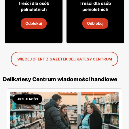
29
9
95
99
Treści dla osób
Treści dla osób
pełnoletnich
pełnoletnich
Cydr Dobroński
Wódka Soplica
Odblokuj
Odblokuj
5
-
19 sie 2026
5
-
19 sie 2026
WIĘCEJ OFERT Z GAZETEK DELIKATESY CENTRUM
Delikatesy Centrum wiadomości handlowe
AKTUALNOŚCI