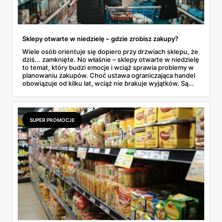
Sklepy otwarte w niedzielę – gdzie zrobisz zakupy?
Wiele osób orientuje się dopiero przy drzwiach sklepu, że
dziś... zamknięte. No właśnie – sklepy otwarte w niedzielę
to temat, który budzi emocje i wciąż sprawia problemy w
planowaniu zakupów. Choć ustawa ograniczająca handel
obowiązuje od kilku lat, wciąż nie brakuje wyjątków. Są
niedziele handlowe, są też sklepy objęte wyłączeniem. A
jak to wygląda w praktyce? Czy mały osiedlowy sklepik
może działać? A co z Żabką czy stacjami benzynowymi? W
tym artykule rozwiewamy wątpliwości i pokazujemy, gdzie
SUPER PROMOCJE
w niedzielę można coś kupić – bez nerwów i krążenia po
mieście.