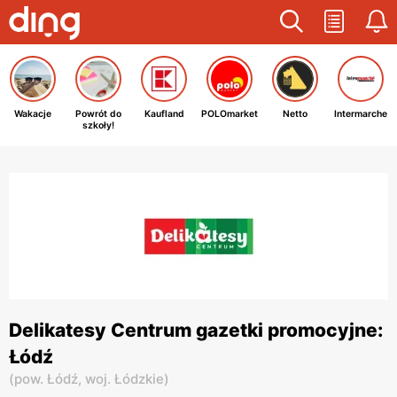
Wakacje
Powrót do
Kaufland
POLOmarket
Netto
Intermarche
szkoły!
Delikatesy Centrum gazetki promocyjne:
Łódź
(
pow. Łódź,
woj. Łódzkie
)