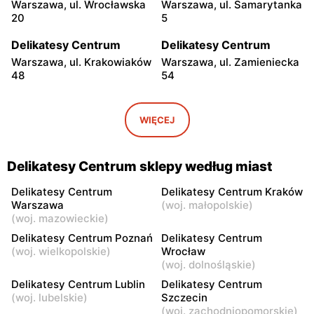
Warszawa, ul. Wrocławska
Warszawa, ul. Samarytanka
20
5
Delikatesy Centrum
Delikatesy Centrum
Warszawa, ul. Krakowiaków
Warszawa, ul. Zamieniecka
48
54
Delikatesy Centrum
Delikatesy Centrum
Warszawa, ul. Gen.
Warszawa, ul. Franciszka
WIĘCEJ
Waleriana Czumy 3
Kawy 44
Delikatesy Centrum
Delikatesy Centrum
Delikatesy Centrum sklepy według miast
Warszawa, ul. Kłobucka 8b
Warszawa, ul. Béli Bartóka
8
Delikatesy Centrum
Delikatesy Centrum Kraków
Warszawa
(
woj. małopolskie
)
Delikatesy Centrum
Delikatesy Centrum
(
woj. mazowieckie
)
Warszawa, ul. Dzieci
Warszawa, ul. Starodęby 8
Delikatesy Centrum Poznań
Delikatesy Centrum
Warszawy 40a
(
woj. wielkopolskie
)
Wrocław
(
woj. dolnośląskie
)
Delikatesy Centrum
Delikatesy Centrum
Delikatesy Centrum Lublin
Delikatesy Centrum
Raszyn, ul. Pruszkowska 52
Warszawa, ul. Skarbka z
(
woj. lubelskie
)
Szczecin
Gór 57
(
woj. zachodniopomorskie
)