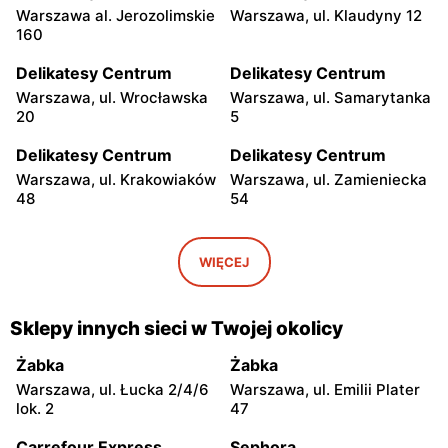
Warszawa al. Jerozolimskie
Warszawa, ul. Klaudyny 12
160
Delikatesy Centrum
Delikatesy Centrum
Warszawa, ul. Wrocławska
Warszawa, ul. Samarytanka
20
5
Delikatesy Centrum
Delikatesy Centrum
Warszawa, ul. Krakowiaków
Warszawa, ul. Zamieniecka
48
54
Delikatesy Centrum
Delikatesy Centrum
Warszawa, ul. Gen.
Warszawa, ul. Franciszka
WIĘCEJ
Waleriana Czumy 3
Kawy 44
Delikatesy Centrum
Delikatesy Centrum
Sklepy innych sieci w Twojej okolicy
Warszawa, ul. Kłobucka 8b
Warszawa, ul. Béli Bartóka
8
Żabka
Żabka
Warszawa, ul. Łucka 2/4/6
Warszawa, ul. Emilii Plater
Delikatesy Centrum
Delikatesy Centrum
lok. 2
47
Warszawa, ul. Starodęby 8
Raszyn, ul. Pruszkowska 52
Carrefour Express
Sephora