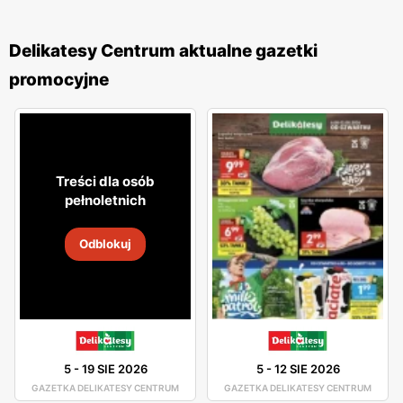
Delikatesy Centrum aktualne gazetki
promocyjne
Treści dla osób
pełnoletnich
Odblokuj
5
-
19 SIE 2026
5
-
12 SIE 2026
GAZETKA DELIKATESY CENTRUM
GAZETKA DELIKATESY CENTRUM