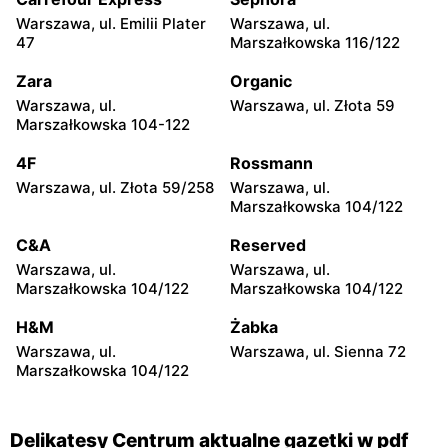
Delikatesy Centrum
Delikatesy Centrum
Warszawa, ul. Emilii Plater
Warszawa, ul.
Warszawa, ul. Skarbka z
Warszawa, ul. Myśliborska
47
Marszałkowska 116/122
Gór 57
114
Zara
Organic
Delikatesy Centrum
Delikatesy Centrum
Warszawa, ul.
Warszawa, ul. Złota 59
Reguły, ul. Regulska 49
Piastów, ul. Witolda
Marszałkowska 104-122
lok.2
Pileckiego 2
4F
Rossmann
Delikatesy Centrum
Delikatesy Centrum
Warszawa, ul. Złota 59/258
Warszawa, ul.
Warszawa, ul. Pontonierów
Łomianki, ul. Warszawska
Marszałkowska 104/122
11
27
C&A
Reserved
Delikatesy Centrum
Delikatesy Centrum
Warszawa, ul.
Warszawa, ul.
Ożarów Mazowiecki, ul.
Nowa Wola, ul. Ignacego
Marszałkowska 104/122
Marszałkowska 104/122
Partyzantów 10
Krasickiego 110
H&M
Żabka
Delikatesy Centrum
Delikatesy Centrum
Warszawa, ul.
Warszawa, ul. Sienna 72
Konstancin-Jeziorna, ul.
Nowa Wieś, ul. Tulipanów
Marszałkowska 104/122
Świetlicowa 7/9
35
Delikatesy Centrum aktualne gazetki w pdf