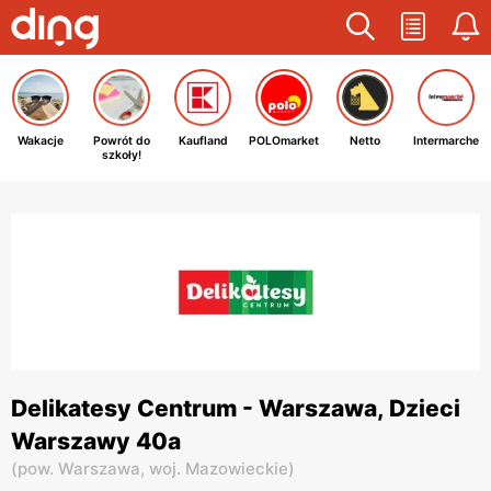
Wakacje
Powrót do
Kaufland
POLOmarket
Netto
Intermarche
szkoły!
Delikatesy Centrum - Warszawa, Dzieci
Warszawy 40a
(
pow. Warszawa,
woj. Mazowieckie
)