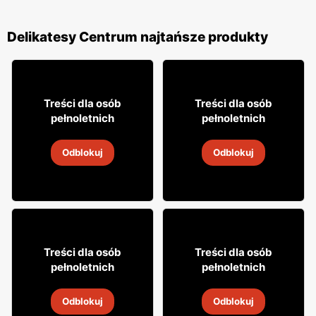
Delikatesy Centrum najtańsze produkty
0
29
19
95
99
Treści dla osób
Treści dla osób
pełnoletnich
pełnoletnich
Wino Daos
Wódka Soplica
Odblokuj
Odblokuj
5
-
19 sie 2026
5
-
19 sie 2026
3% TANIEJ!
10% TANIEJ!
31
26
99
99
Treści dla osób
Treści dla osób
pełnoletnich
pełnoletnich
Wino Mionetto
Wino Jacob's Creek
Odblokuj
Odblokuj
5
-
19 sie 2026
5
-
19 sie 2026