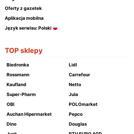
Oferty z gazetek
Aplikacja mobilna
Język serwisu: Polski
TOP sklepy
Biedronka
Lidl
Rossmann
Carrefour
Kaufland
Netto
Super-Pharm
Jula
OBI
POLOmarket
Auchan Hipermarket
Pepco
Dino
Douglas
Jysk
RTV EURO AGD