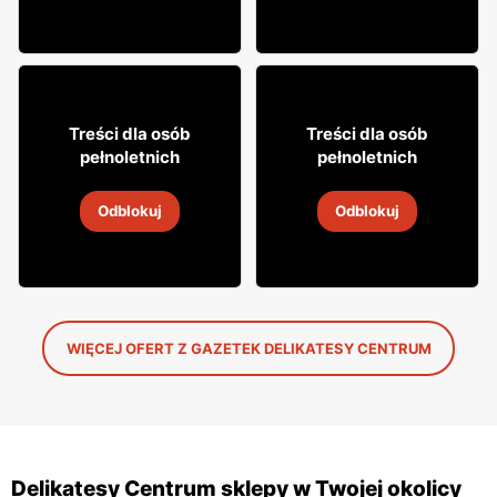
27% TANIEJ!
9% TANIEJ!
5
9
79
99
Treści dla osób
Treści dla osób
pełnoletnich
pełnoletnich
Drink Highlander
Cydr Dobroński
Odblokuj
Odblokuj
5
-
19 sie 2026
5
-
19 sie 2026
WIĘCEJ OFERT Z GAZETEK DELIKATESY CENTRUM
Delikatesy Centrum sklepy w Twojej okolicy