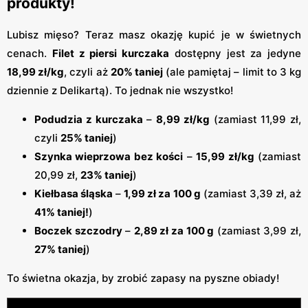
produkty!
Lubisz mięso? Teraz masz okazję kupić je w świetnych
cenach.
Filet z piersi kurczaka
dostępny jest za jedyne
18,99 zł/kg
, czyli aż
20% taniej
(ale pamiętaj – limit to 3 kg
dziennie z Delikartą). To jednak nie wszystko!
Podudzia z kurczaka
–
8,99 zł/kg
(zamiast 11,99 zł,
czyli
25% taniej
)
Szynka wieprzowa bez kości
–
15,99 zł/kg
(zamiast
20,99 zł,
23% taniej
)
Kiełbasa śląska
–
1,99 zł za 100 g
(zamiast 3,39 zł, aż
41% taniej!
)
Boczek szczodry
–
2,89 zł za 100 g
(zamiast 3,99 zł,
27% taniej
)
To świetna okazja, by zrobić zapasy na pyszne obiady!