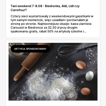
Tani weekend 7-8.08 - Biedronka, Aldi, Lidl czy
Carrefour?
Cztery sieci wystartowały z weekendowymi gazetkami w
tym samym momencie, więc usiadłam i porównałam je
stronę po stronie. Najmocniejsze okazje: kawa ziarnista
Carousel w Biedronce za 32,50 zł przy drugim
opakowaniu gratis, rabat 50% na artykuły szkolne i
przemysłowe przy zakupie trzech sztuk oraz banany po
2,99 zł za kilogram, ale wyłącznie w sobotę z aplikacją. Aldi
odpowiada masłem za 2,99 zł. Werdykt w skrócie:
najwięcej wyciśniesz z Biedronki, po świeże warzywa jedź
ARTYKUŁ SPONSOROWANY
do Aldi.