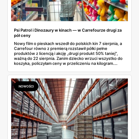
Psi Patrol i Dinozaury w kinach — w Carrefourze drugi za
pół ceny
Nowy film o pieskach wszedł do polskich kin 7 sierpnia, a
Carrefour równo z premierą rozstawił półki pełne
produktów z licencją i akcję „drugi produkt 50% taniej",
ważną do 22 sierpnia. Zanim dziecko wrzuci wszystko do
koszyka, policzyłam ceny w przeliczeniu na kilogram.
Wnioski? Krem orzechowy z paluszkami za 3,49 zł to
prawie 140 zł za kilogram, ale lody do mrożenia i rurki
waflowe bronią się nawet bez rabatu.
NOWOŚCI