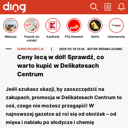
Wakacje
Powrót do
Kaufland
POLOmarket
Netto
Intermarche
szkoły!
SUPER PROMOCJE
|
2025-02-18 12:24
AUTOR: REDAKCJA DING
Ceny lecą w dół! Sprawdź, co
warto kupić w Delikatesach
Centrum
Jeśli szukasz okazji, by zaoszczędzić na
zakupach, promocja w Delikatesach Centrum to
coś, czego nie możesz przegapić! W
najnowszej gazetce aż roi się od obniżek – od
mięsa i nabiału po słodycze i chemię