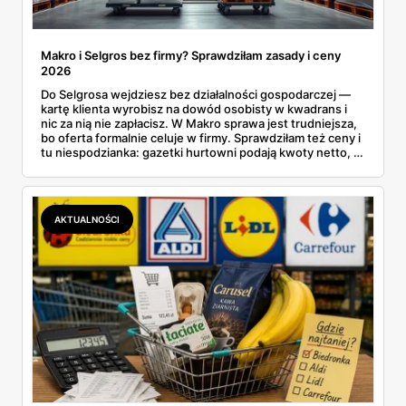
Makro i Selgros bez firmy? Sprawdziłam zasady i ceny
2026
Do Selgrosa wejdziesz bez działalności gospodarczej —
kartę klienta wyrobisz na dowód osobisty w kwadrans i
nic za nią nie zapłacisz. W Makro sprawa jest trudniejsza,
bo oferta formalnie celuje w firmy. Sprawdziłam też ceny i
tu niespodzianka: gazetki hurtowni podają kwoty netto, a
przy kasie doliczany jest VAT. Co więcej, hurt wcale nie
zawsze wygrywa — ta sama kawa ziarnista kosztuje w
Makro ponad dwa razy więcej niż w weekendowej
promocji dyskontu.
AKTUALNOŚCI