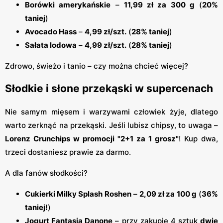
Borówki amerykańskie
–
11,99 zł za 300 g
(
20%
taniej
)
Avocado Hass
–
4,99 zł/szt.
(
28% taniej
)
Sałata lodowa
–
4,99 zł/szt.
(
28% taniej
)
Zdrowo, świeżo i tanio – czy można chcieć więcej?
Słodkie i słone przekąski w supercenach
Nie samym mięsem i warzywami człowiek żyje, dlatego
warto zerknąć na przekąski. Jeśli lubisz chipsy, to uwaga –
Lorenz Crunchips w promocji "2+1 za 1 grosz"
! Kup dwa,
trzeci dostaniesz prawie za darmo.
A dla fanów słodkości?
Cukierki Milky Splash Roshen
–
2,09 zł za 100 g
(
36%
taniej!
)
Jogurt Fantasia Danone
– przy zakupie 4 sztuk
dwie