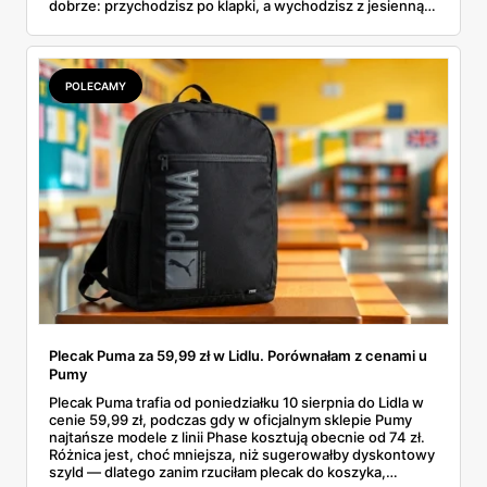
dobrze: przychodzisz po klapki, a wychodzisz z jesienną
garderobą dla całej rodziny. Sprawdziłam, co dokładnie
pojawi się w gazetkach w przyszłym tygodniu i czy jest
sens kupować jesień, zanim skończą się wakacje.
POLECAMY
Plecak Puma za 59,99 zł w Lidlu. Porównałam z cenami u
Pumy
Plecak Puma trafia od poniedziałku 10 sierpnia do Lidla w
cenie 59,99 zł, podczas gdy w oficjalnym sklepie Pumy
najtańsze modele z linii Phase kosztują obecnie od 74 zł.
Różnica jest, choć mniejsza, niż sugerowałby dyskontowy
szyld — dlatego zanim rzuciłam plecak do koszyka,