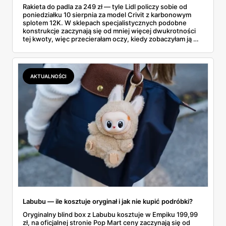
Rakieta do padla za 249 zł — tyle Lidl policzy sobie od
poniedziałku 10 sierpnia za model Crivit z karbonowym
splotem 12K. W sklepach specjalistycznych podobne
konstrukcje zaczynają się od mniej więcej dwukrotności
tej kwoty, więc przecierałam oczy, kiedy zobaczyłam ją w
gazetce między dresami a wkrętarką. Padel to dziś
najszybciej rosnący sport w Polsce: kortów przybywa
lawinowo, a chętnych jeszcze szybciej. Sprawdziłam, co
dokładnie dostajemy za te pieniądze i komu taka rakieta
AKTUALNOŚCI
faktycznie wystarczy.
Labubu — ile kosztuje oryginał i jak nie kupić podróbki?
Oryginalny blind box z Labubu kosztuje w Empiku 199,99
zł, na oficjalnej stronie Pop Mart ceny zaczynają się od