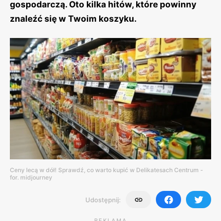
gospodarczą. Oto kilka hitów, które powinny
znaleźć się w Twoim koszyku.
Ceny lecą w dół! Sprawdź, co warto kupić w Delikatesach Centrum -
for. midjourney
Udostępnij:
REKLAMA