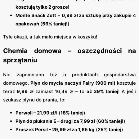
kosztują tylko 2 grosze!
Monte Snack Zott
–
0,99 zł za sztukę przy zakupie 4
opakowań
(
56% taniej!
)
Tyle okazji, a tak mało miejsca w koszyku!
Chemia domowa – oszczędności na
sprzątaniu
Nie zapomniano też o produktach gospodarstwa
domowego.
Płyn do mycia naczyń Fairy (900 ml)
kosztuje
teraz
9,99 zł
zamiast 16,49 zł – to
aż 39% taniej
! A jeśli
szukasz płynu do prania, to:
Perwoll – 21,99 zł/l
(
18% taniej
)
Płyn do płukania E – drugi za 7,99 zł
(
60% taniej!
)
Proszek Persil – 29,99 zł za 1,65 kg
(
25% taniej
)