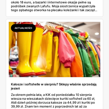
około 18 euro, a bazarki i internetowe okazje pełne są
podróbek zwanych Lafufu. Moja siostrzenica wypatrzyła
tego zębatego stworka na plecaku koleżanki i tak zaczęło
się rodzinne śledztwo: co to właściwie jest, ile naprawdę
kosztuje i po czym poznać, że sprzedawca nie wciska nam
podróbki. Spisałam wszystko, czego się dowiedziałam —
łącznie z jedną wpadką, o której za chwilę.
AKTUALNOŚCI
Kalosze i softshelle w sierpniu? Sklepy właśnie sprzedają
jesień
Za oknem pełnia lata, a KiK od poniedziałku 10 sierpnia
wiesza na wieszakach dziecięce kurtki softshell za 60 zł,
Aldi dzień później dorzuca kalosze za 44,99 zł i kurtki po
39,99 zł. Znam ten moment z poprzednich lat aż za