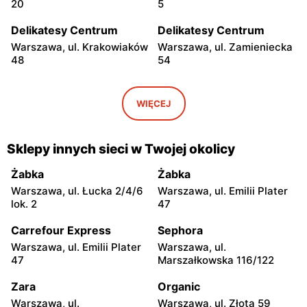
20
5
Delikatesy Centrum
Delikatesy Centrum
Warszawa, ul. Krakowiaków
Warszawa, ul. Zamieniecka
48
54
Delikatesy Centrum
Delikatesy Centrum
Warszawa, ul. Gen.
Warszawa, ul. Franciszka
WIĘCEJ
Waleriana Czumy 3
Kawy 44
Delikatesy Centrum
Delikatesy Centrum
Sklepy innych sieci w Twojej okolicy
Warszawa, ul. Kłobucka 8b
Warszawa, ul. Béli Bartóka
8
Żabka
Żabka
Warszawa, ul. Łucka 2/4/6
Warszawa, ul. Emilii Plater
Delikatesy Centrum
Delikatesy Centrum
lok. 2
47
Warszawa, ul. Dzieci
Warszawa, ul. Starodęby 8
Warszawy 40a
Carrefour Express
Sephora
Warszawa, ul. Emilii Plater
Warszawa, ul.
Delikatesy Centrum
Delikatesy Centrum
47
Marszałkowska 116/122
Raszyn, ul. Pruszkowska 52
Warszawa, ul. Skarbka z
Gór 57
Zara
Organic
Warszawa, ul.
Warszawa, ul. Złota 59