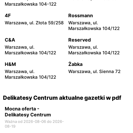
Delikatesy Centrum
Delikatesy Centrum
Marszałkowska 104-122
Warszawa, ul. Myśliborska
Reguły, ul. Regulska 49
114
lok.2
4F
Rossmann
Warszawa, ul. Złota 59/258
Warszawa, ul.
Delikatesy Centrum
Delikatesy Centrum
Marszałkowska 104/122
Piastów, ul. Witolda
Warszawa, ul. Pontonierów
Pileckiego 2
11
C&A
Reserved
Warszawa, ul.
Warszawa, ul.
Delikatesy Centrum
Delikatesy Centrum
Marszałkowska 104/122
Marszałkowska 104/122
Łomianki, ul. Warszawska
Ożarów Mazowiecki, ul.
27
Partyzantów 10
H&M
Żabka
Warszawa, ul.
Warszawa, ul. Sienna 72
Delikatesy Centrum
Delikatesy Centrum
Marszałkowska 104/122
Nowa Wola, ul. Ignacego
Nowa Wieś, ul. Tulipanów
Krasickiego 110
35
Delikatesy Centrum aktualne gazetki w pdf
Mocna oferta -
Delikatesy Centrum
Ważna od 2026-08-06 do 2026-
08-19