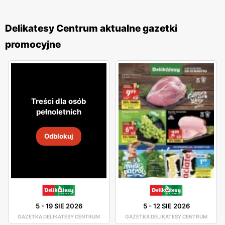
Delikatesy Centrum aktualne gazetki
promocyjne
Treści dla osób
pełnoletnich
Odblokuj
5
-
19 SIE 2026
5
-
12 SIE 2026
GAZETKA DELIKATESY CENTRUM
GAZETKA DELIKATESY CENTRUM