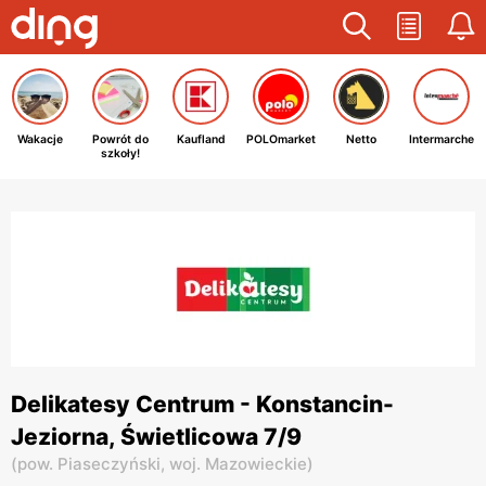
Wakacje
Powrót do
Kaufland
POLOmarket
Netto
Intermarche
szkoły!
Delikatesy Centrum - Konstancin-
Jeziorna, Świetlicowa 7/9
(
pow. Piaseczyński,
woj. Mazowieckie
)