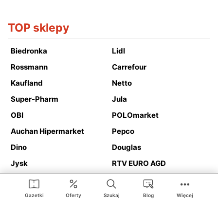
TOP sklepy
Biedronka
Lidl
Rossmann
Carrefour
Kaufland
Netto
Super-Pharm
Jula
OBI
POLOmarket
Auchan Hipermarket
Pepco
Dino
Douglas
Jysk
RTV EURO AGD
Action
Media Expert
Deichmann
Media Markt
Gazetki
Oferty
Szukaj
Blog
Więcej