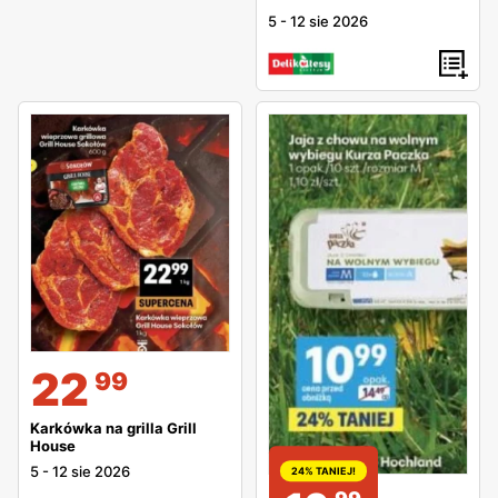
5
-
12 sie 2026
22
99
Karkówka na grilla Grill
House
5
-
12 sie 2026
24% TANIEJ!