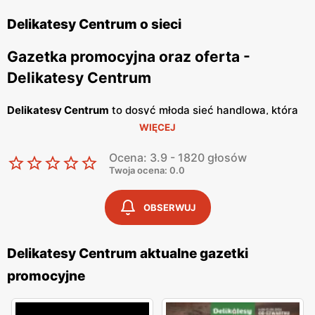
Delikatesy Centrum o sieci
Gazetka promocyjna oraz oferta -
Delikatesy Centrum
Delikatesy Centrum
to dosyć młoda sieć handlowa, która
WIĘCEJ
należy do Grupy Eurocash. Posiada ponad 1000 sklepów
na terenie całego naszego kraju i cały czas otwiera
Ocena: 3.9 - 1820 głosów
nowe. Jej głównym celem jest oferowanie Tobie dobrej
Twoja ocena: 0.0
jakości artykułów spożywczych, w bardzo atrakcyjnych
cenach. Placówki handlowe znajdują się bardzo blisko
OBSERWUJ
osiedli mieszkaniowych, tak abyś miał możliwość zrobienia
szybkich zakupów. Wyróżniają się konkretnym i
Delikatesy Centrum aktualne gazetki
rzeczowym podejściem do klienta oraz korzystają ze
promocyjne
sprawdzonych dostawców, a personelowi nie schodzi
uśmiech z twarzy, dzięki czemu w sklepie panuje miła