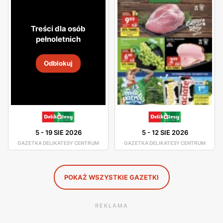
atmosfera. Asortyment sklepu jest dobrze rozmieszczony,
toteż nie będziesz miał problemu z odszukaniem
Treści dla osób
potrzebnego dla Ciebie produktu.
pełnoletnich
W asortymencie dostępne są artykuły spożywcze oraz
Odblokuj
chemia gospodarcza od pewnych producentów, którzy
gwarantują Ci dobrą jakość swoich produktów. Świeże
chrupiące pieczywo, smaczne owoce i warzywa, wyborne
mięsa oraz ryby - to wszystko znajdziesz w Delikatesach
Centrum. Duża ilość tych sklepów sprawia, że nawet nie
5
-
19 SIE 2026
5
-
12 SIE 2026
musisz wsiadać w samochód, by pójść na zakupy, gdyż
GAZETKA DELIKATESY CENTRUM
GAZETKA DELIKATESY CENTRUM
jest ogromne prawdopodobieństwo, że sklep Delikatesy
Centrum znajduje się w niedalekiej odległości od Ciebie.
POKAŻ WSZYSTKIE GAZETKI
REKLAMA