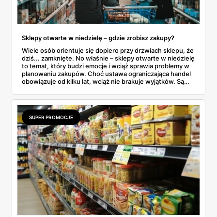
Sklepy otwarte w niedzielę – gdzie zrobisz zakupy?
Wiele osób orientuje się dopiero przy drzwiach sklepu, że
dziś... zamknięte. No właśnie – sklepy otwarte w niedzielę
to temat, który budzi emocje i wciąż sprawia problemy w
planowaniu zakupów. Choć ustawa ograniczająca handel
obowiązuje od kilku lat, wciąż nie brakuje wyjątków. Są
niedziele handlowe, są też sklepy objęte wyłączeniem. A
jak to wygląda w praktyce? Czy mały osiedlowy sklepik
może działać? A co z Żabką czy stacjami benzynowymi? W
tym artykule rozwiewamy wątpliwości i pokazujemy, gdzie
SUPER PROMOCJE
w niedzielę można coś kupić – bez nerwów i krążenia po
mieście.