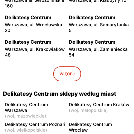
Warszawa al. Jerozolimskie
Warszawa, ul. Klaudyny 12
160
Delikatesy Centrum
Delikatesy Centrum
Warszawa, ul. Wrocławska
Warszawa, ul. Samarytanka
20
5
Delikatesy Centrum
Delikatesy Centrum
Warszawa, ul. Krakowiaków
Warszawa, ul. Zamieniecka
48
54
Delikatesy Centrum
Delikatesy Centrum
Warszawa, ul. Gen.
Warszawa, ul. Franciszka
WIĘCEJ
Waleriana Czumy 3
Kawy 44
Delikatesy Centrum
Delikatesy Centrum
Delikatesy Centrum sklepy według miast
Warszawa, ul. Kłobucka 8b
Warszawa, ul. Béli Bartóka
8
Delikatesy Centrum
Delikatesy Centrum Kraków
Warszawa
(
woj. małopolskie
)
Delikatesy Centrum
Delikatesy Centrum
(
woj. mazowieckie
)
Warszawa, ul. Dzieci
Warszawa, ul. Starodęby 8
Delikatesy Centrum Poznań
Delikatesy Centrum
Warszawy 40a
(
woj. wielkopolskie
)
Wrocław