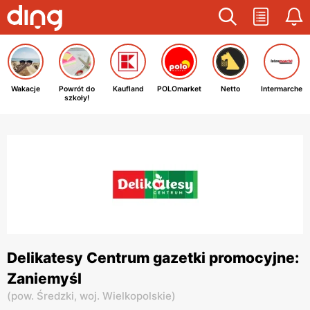
Wakacje
Powrót do
Kaufland
POLOmarket
Netto
Intermarche
szkoły!
Delikatesy Centrum gazetki promocyjne:
Zaniemyśl
(
pow. Średzki,
woj. Wielkopolskie
)