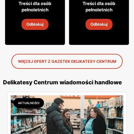
29
9
95
99
Treści dla osób
Treści dla osób
pełnoletnich
pełnoletnich
Cydr Dobroński
Wódka Soplica
Odblokuj
Odblokuj
5
-
19 sie 2026
5
-
19 sie 2026
WIĘCEJ OFERT Z GAZETEK DELIKATESY CENTRUM
Delikatesy Centrum wiadomości handlowe
AKTUALNOŚCI