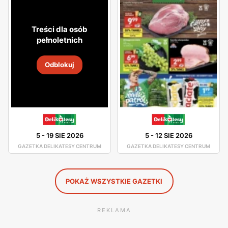
atmosfera. Asortyment sklepu jest dobrze rozmieszczony,
toteż nie będziesz miał problemu z odszukaniem
Treści dla osób
potrzebnego dla Ciebie produktu.
pełnoletnich
W asortymencie dostępne są artykuły spożywcze oraz
Odblokuj
chemia gospodarcza od pewnych producentów, którzy
gwarantują Ci dobrą jakość swoich produktów. Świeże
chrupiące pieczywo, smaczne owoce i warzywa, wyborne
mięsa oraz ryby - to wszystko znajdziesz w Delikatesach
Centrum. Duża ilość tych sklepów sprawia, że nawet nie
5
-
19 SIE 2026
5
-
12 SIE 2026
musisz wsiadać w samochód, by pójść na zakupy, gdyż
GAZETKA DELIKATESY CENTRUM
GAZETKA DELIKATESY CENTRUM
jest ogromne prawdopodobieństwo, że sklep Delikatesy
Centrum znajduje się w niedalekiej odległości od Ciebie.
POKAŻ WSZYSTKIE GAZETKI
REKLAMA