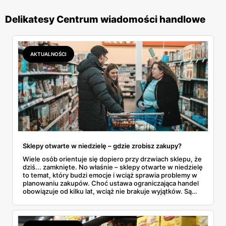
Delikatesy Centrum wiadomości handlowe
AKTUALNOŚCI
Sklepy otwarte w niedzielę – gdzie zrobisz zakupy?
Wiele osób orientuje się dopiero przy drzwiach sklepu, że
dziś... zamknięte. No właśnie – sklepy otwarte w niedzielę
to temat, który budzi emocje i wciąż sprawia problemy w
planowaniu zakupów. Choć ustawa ograniczająca handel
obowiązuje od kilku lat, wciąż nie brakuje wyjątków. Są
niedziele handlowe, są też sklepy objęte wyłączeniem. A
jak to wygląda w praktyce? Czy mały osiedlowy sklepik
może działać? A co z Żabką czy stacjami benzynowymi? W
tym artykule rozwiewamy wątpliwości i pokazujemy, gdzie