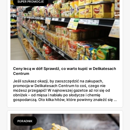
SUPER PROMOCJE
w niedzielę można coś kupić – bez nerwów i krążenia po
mieście.
Ceny lecą w dół! Sprawdź, co warto kupić w Delikatesach
Centrum
Jeśli szukasz okazji, by zaoszczędzić na zakupach,
promocja w Delikatesach Centrum to coś, czego nie
możesz przegapić! W najnowszej gazetce aż roi się od
obniżek – od mięsa i nabiału po słodycze i chemię
gospodarczą. Oto kilka hitów, które powinny znaleźć się w
Twoim koszyku.
PORADNIK