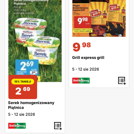
9
98
Grill express grill
5
-
12 sie 2026
15% TANIEJ!
2
69
Serek homogenizowany
Piątnica
5
-
12 sie 2026