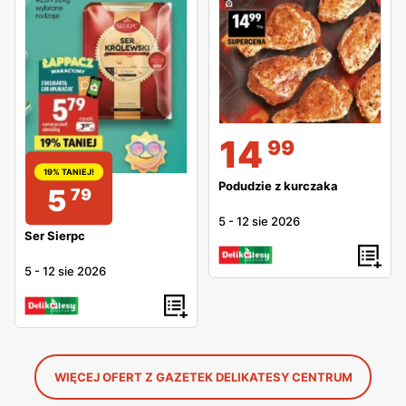
14
99
19% TANIEJ!
Podudzie z kurczaka
5
79
5
-
12 sie 2026
Ser Sierpc
5
-
12 sie 2026
WIĘCEJ OFERT Z GAZETEK DELIKATESY CENTRUM