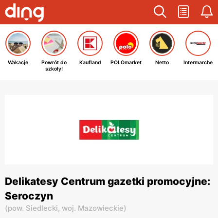
Wakacje
Powrót do
Kaufland
POLOmarket
Netto
Intermarche
szkoły!
Delikatesy Centrum gazetki promocyjne:
Seroczyn
(
pow. Siedlecki,
woj. Mazowieckie
)