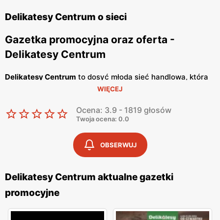
Delikatesy Centrum o sieci
Gazetka promocyjna oraz oferta -
Delikatesy Centrum
Delikatesy Centrum
to dosyć młoda sieć handlowa, która
WIĘCEJ
należy do Grupy Eurocash. Posiada ponad 1000 sklepów
na terenie całego naszego kraju i cały czas otwiera
Ocena: 3.9 - 1819 głosów
nowe. Jej głównym celem jest oferowanie Tobie dobrej
Twoja ocena: 0.0
jakości artykułów spożywczych, w bardzo atrakcyjnych
cenach. Placówki handlowe znajdują się bardzo blisko
OBSERWUJ
osiedli mieszkaniowych, tak abyś miał możliwość zrobienia
szybkich zakupów. Wyróżniają się konkretnym i
Delikatesy Centrum aktualne gazetki
rzeczowym podejściem do klienta oraz korzystają ze
promocyjne
sprawdzonych dostawców, a personelowi nie schodzi
uśmiech z twarzy, dzięki czemu w sklepie panuje miła