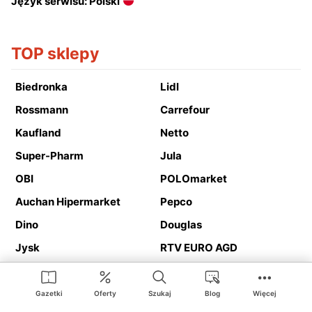
Język serwisu: Polski
TOP sklepy
Biedronka
Lidl
Rossmann
Carrefour
Kaufland
Netto
Super-Pharm
Jula
OBI
POLOmarket
Auchan Hipermarket
Pepco
Dino
Douglas
Jysk
RTV EURO AGD
Action
Media Expert
Deichmann
Media Markt
Gazetki
Oferty
Szukaj
Blog
Więcej