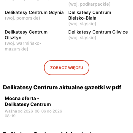
(
woj. podkarpackie
)
Delikatesy Centrum
Delikatesy Centrum
Delikatesy Centrum Gdynia
Delikatesy Centrum
Łomianki, ul. Warszawska
Ożarów Mazowiecki, ul.
(
woj. pomorskie
)
Bielsko-Biała
27
Partyzantów 10
(
woj. śląskie
)
Delikatesy Centrum
Delikatesy Centrum Gliwice
Delikatesy Centrum
Delikatesy Centrum
Olsztyn
(
woj. śląskie
)
Nowa Wola, ul. Ignacego
Konstancin-Jeziorna, ul.
(
woj. warmińsko-
Krasickiego 110
Świetlicowa 7/9
mazurskie
)
ZOBACZ WIĘCEJ
Delikatesy Centrum aktualne gazetki w pdf
Mocna oferta -
Delikatesy Centrum
Ważna od 2026-08-06 do 2026-
08-19