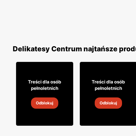
Delikatesy Centrum najtańsze prod
3% TANIEJ!
27% TANIEJ!
31
5
99
79
Treści dla osób
Treści dla osób
pełnoletnich
pełnoletnich
Wino Mionetto
Drink Highlander
Odblokuj
Odblokuj
5
-
19 sie 2026
5
-
19 sie 2026