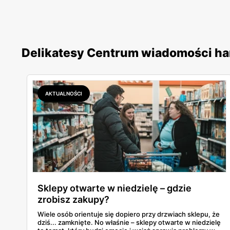
Delikatesy Centrum wiadomości h
AKTUALNOŚCI
Sklepy otwarte w niedzielę – gdzie
zrobisz zakupy?
Wiele osób orientuje się dopiero przy drzwiach sklepu, że
dziś... zamknięte. No właśnie – sklepy otwarte w niedzielę