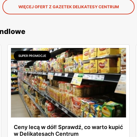
WIĘCEJ OFERT Z GAZETEK DELIKATESY CENTRUM
andlowe
SUPER PROMOCJE
Ceny lecą w dół! Sprawdź, co warto kupić
w Delikatesach Centrum