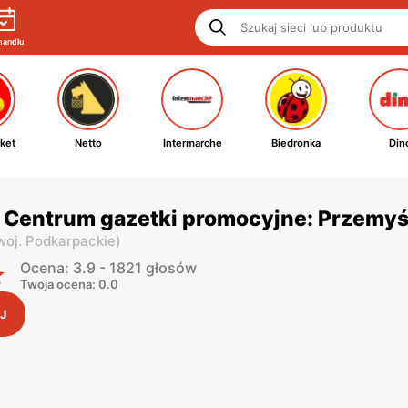
handlu
ket
Netto
Intermarche
Biedronka
Din
y Centrum gazetki promocyjne: Przemyś
woj. Podkarpackie
)
Ocena: 3.9 - 1821 głosów
Twoja ocena: 0.0
J