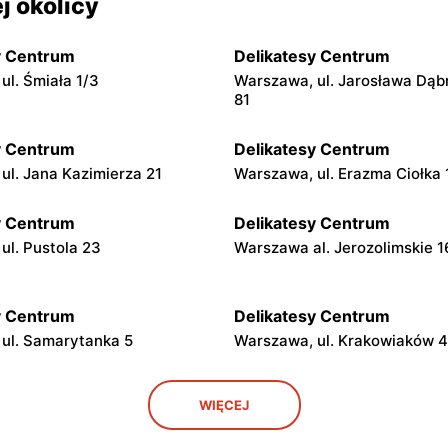
j okolicy
y Centrum
Delikatesy Centrum
ul. Śmiała 1/3
Warszawa, ul. Jarosława Dąb
81
y Centrum
Delikatesy Centrum
ul. Jana Kazimierza 21
Warszawa, ul. Erazma Ciołka 
y Centrum
Delikatesy Centrum
ul. Pustola 23
Warszawa al. Jerozolimskie 
y Centrum
Delikatesy Centrum
ul. Samarytanka 5
Warszawa, ul. Krakowiaków 
y Centrum
Delikatesy Centrum
WIĘCEJ
ul. Franciszka Kawy 44
Warszawa, ul. Kłobucka 8b