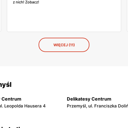
z nich! Zobacz!
WIĘCEJ (11)
myśl
y Centrum
Delikatesy Centrum
ul. Leopolda Hausera 4
Przemyśl, ul. Franciszka Doli