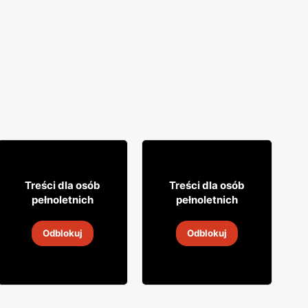
10% TANIEJ!
26
19
99
99
Treści dla osób
Treści dla osób
pełnoletnich
pełnoletnich
Wino Jacob's Creek
Wino Daos
Odblokuj
Odblokuj
5
-
19 sie 2026
5
-
19 sie 2026