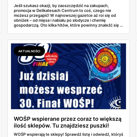
Jeśli szukasz okazji, by zaoszczędzić na zakupach,
promocja w Delikatesach Centrum to coś, czego nie
możesz przegapić! W najnowszej gazetce aż roi się od
obniżek – od mięsa i nabiału po słodycze i chemię
gospodarczą. Oto kilka hitów, które powinny znaleźć się w
Twoim koszyku.
AKTUALNOŚCI
WOŚP wspierane przez coraz to większą
ilość sklepów. Tu znajdziesz puszki!
[LISTA]
WOŚP wspierają te sklepy! Sprawdź listę i odwiedź, któryś