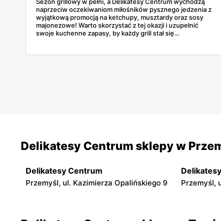
Sezon grillowy w pełni, a Delikatesy Centrum wychodzą
naprzeciw oczekiwaniom miłośników pysznego jedzenia z
wyjątkową promocją na ketchupy, musztardy oraz sosy
majonezowe! Warto skorzystać z tej okazji i uzupełnić
swoje kuchenne zapasy, by każdy grill stał się
niezapomnianym kulinarnym doznaniem.
Delikatesy Centrum sklepy w Prze
Delikatesy Centrum
Delikates
Przemyśl, ul. Kazimierza Opalińskiego 9
Przemyśl, 