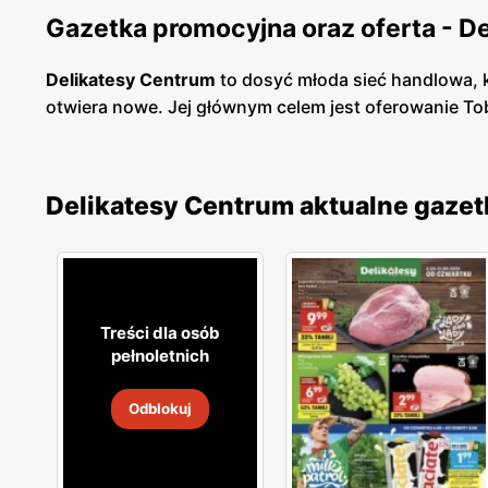
Gazetka promocyjna oraz oferta - D
Delikatesy Centrum
to dosyć młoda sieć handlowa, k
otwiera nowe. Jej głównym celem jest oferowanie To
bardzo blisko osiedli mieszkaniowych, tak abyś mia
oraz korzystają ze sprawdzonych dostawców, a perso
dobrze rozmieszczony, toteż nie będziesz miał prob
Delikatesy Centrum aktualne gazet
W asortymencie dostępne są artykuły spożywcze or
Świeże chrupiące pieczywo, smaczne owoce i warzyw
sprawia, że nawet nie musisz wsiadać w samochód, 
niedalekiej odległości od Ciebie.
Treści dla osób
pełnoletnich
Odblokuj