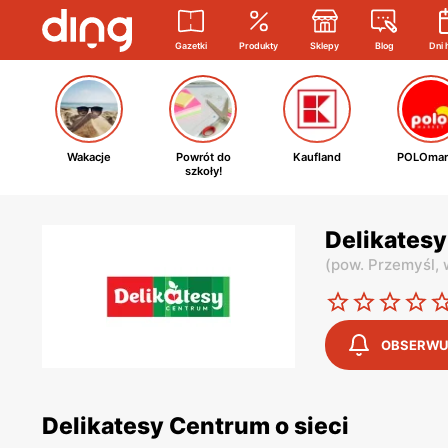
Gazetki
Produkty
Sklepy
Blog
Dni 
Wakacje
Powrót do
Kaufland
POLOmar
szkoły!
Delikates
(
pow. Przemyśl,
OBSERWU
Delikatesy Centrum o sieci