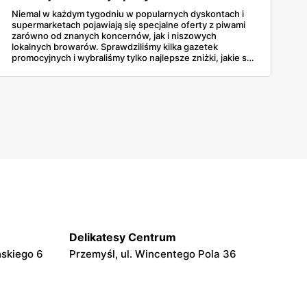
Niemal w każdym tygodniu w popularnych dyskontach i
supermarketach pojawiają się specjalne oferty z piwami
zarówno od znanych koncernów, jak i niszowych
lokalnych browarów. Sprawdziliśmy kilka gazetek
promocyjnych i wybraliśmy tylko najlepsze zniżki, jakie są
obecnie dostępne w sklepach. Niektóre sieci rozdają też
złociste trunki zupełnie za darmo!
Delikatesy Centrum
ńskiego 6
Przemyśl, ul. Wincentego Pola 36