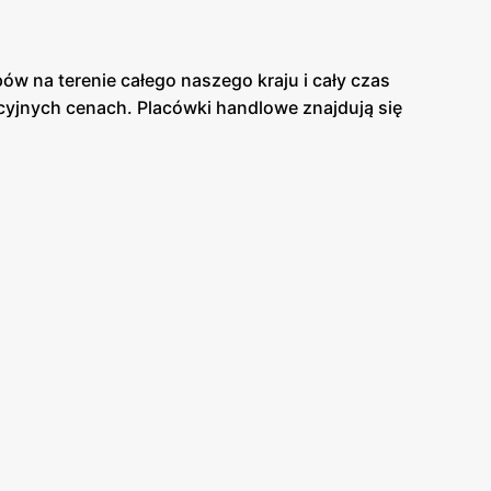
w na terenie całego naszego kraju i cały czas
cyjnych cenach. Placówki handlowe znajdują się
onkretnym i rzeczowym podejściem do klienta
pie panuje miła atmosfera. Asortyment sklepu jest
warantują Ci dobrą jakość swoich produktów.
elikatesach Centrum. Duża ilość tych sklepów
o, że sklep Delikatesy Centrum znajduje się w