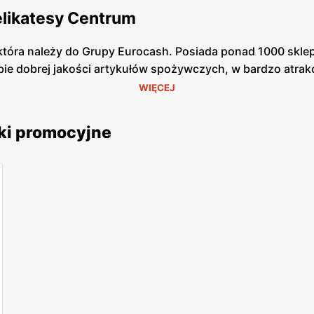
elikatesy Centrum
tóra należy do Grupy Eurocash. Posiada ponad 1000 sklepó
bie dobrej jakości artykułów spożywczych, w bardzo atrak
ł możliwość zrobienia szybkich zakupów. Wyróżniają się k
WIĘCEJ
nelowi nie schodzi uśmiech z twarzy, dzięki czemu w skle
lemu z odszukaniem potrzebnego dla Ciebie produktu.
ki promocyjne
az chemia gospodarcza od pewnych producentów, którzy g
a, wyborne mięsa oraz ryby - to wszystko znajdziesz w D
by pójść na zakupy, gdyż jest ogromne prawdopodobieństw