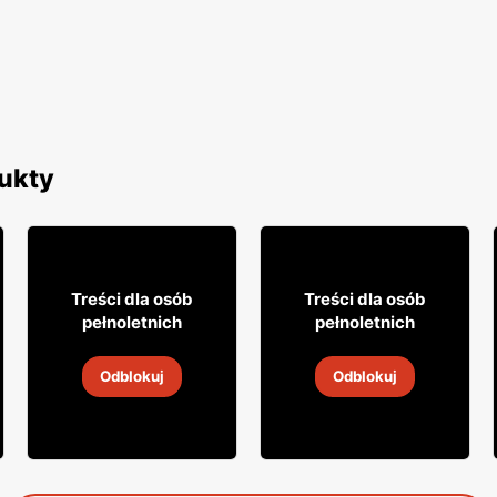
ukty
0
9% TANIEJ!
29
9
95
99
Treści dla osób
Treści dla osób
pełnoletnich
pełnoletnich
Wódka Soplica
Cydr Dobroński
Odblokuj
Odblokuj
5
-
19 sie 2026
5
-
19 sie 2026