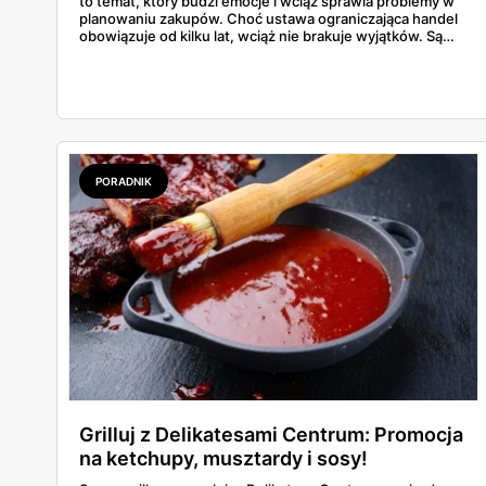
to temat, który budzi emocje i wciąż sprawia problemy w
planowaniu zakupów. Choć ustawa ograniczająca handel
obowiązuje od kilku lat, wciąż nie brakuje wyjątków. Są
niedziele handlowe, są też sklepy objęte wyłączeniem. A
jak to wygląda w praktyce? Czy mały osiedlowy sklepik
może działać? A co z Żabką czy stacjami benzynowymi? W
tym artykule rozwiewamy wątpliwości i pokazujemy, gdzie
w niedzielę można coś kupić – bez nerwów i krążenia po
mieście.
PORADNIK
Grilluj z Delikatesami Centrum: Promocja
na ketchupy, musztardy i sosy!