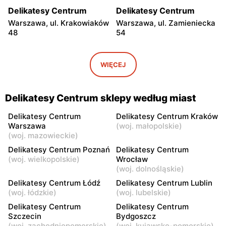
Delikatesy Centrum
Delikatesy Centrum
Warszawa, ul. Krakowiaków
Warszawa, ul. Zamieniecka
48
54
Delikatesy Centrum
Delikatesy Centrum
Warszawa, ul. Gen.
Warszawa, ul. Franciszka
WIĘCEJ
Waleriana Czumy 3
Kawy 44
Delikatesy Centrum
Delikatesy Centrum
Delikatesy Centrum sklepy według miast
Warszawa, ul. Kłobucka 8b
Warszawa, ul. Béli Bartóka
8
Delikatesy Centrum
Delikatesy Centrum Kraków
Warszawa
(
woj. małopolskie
)
Delikatesy Centrum
Delikatesy Centrum
(
woj. mazowieckie
)
Warszawa, ul. Dzieci
Warszawa, ul. Starodęby 8
Delikatesy Centrum Poznań
Delikatesy Centrum
Warszawy 40a
(
woj. wielkopolskie
)
Wrocław
(
woj. dolnośląskie
)
Delikatesy Centrum
Delikatesy Centrum
Delikatesy Centrum Łódź
Delikatesy Centrum Lublin
Raszyn, ul. Pruszkowska 52
Warszawa, ul. Skarbka z
(
woj. łódzkie
)
(
woj. lubelskie
)
Gór 57
Delikatesy Centrum
Delikatesy Centrum
Szczecin
Bydgoszcz
Delikatesy Centrum
Delikatesy Centrum
(
woj. zachodniopomorskie
)
(
woj. kujawsko-pomorskie
)