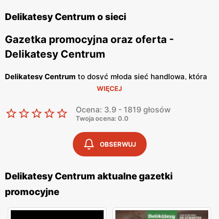
Delikatesy Centrum o sieci
Gazetka promocyjna oraz oferta -
Delikatesy Centrum
Delikatesy Centrum
to dosyć młoda sieć handlowa, która
WIĘCEJ
należy do Grupy Eurocash. Posiada ponad 1000 sklepów
na terenie całego naszego kraju i cały czas otwiera
Ocena: 3.9 - 1819 głosów
nowe. Jej głównym celem jest oferowanie Tobie dobrej
Twoja ocena: 0.0
jakości artykułów spożywczych, w bardzo atrakcyjnych
cenach. Placówki handlowe znajdują się bardzo blisko
OBSERWUJ
osiedli mieszkaniowych, tak abyś miał możliwość zrobienia
szybkich zakupów. Wyróżniają się konkretnym i
Delikatesy Centrum aktualne gazetki
rzeczowym podejściem do klienta oraz korzystają ze
promocyjne
sprawdzonych dostawców, a personelowi nie schodzi
uśmiech z twarzy, dzięki czemu w sklepie panuje miła