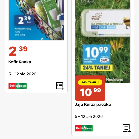
2
39
Kefir Kanka
5
-
12 sie 2026
24% TANIEJ!
10
99
Jaja Kurza paczka
5
-
12 sie 2026