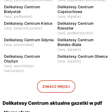
Warszawa, ul. Myśliborska
Reguły, ul. Regulska 49
114
lok.2
Delikatesy Centrum
Delikatesy Centrum
Białystok
Częstochowa
Delikatesy Centrum
Delikatesy Centrum
(
woj. podlaskie
)
(
woj. śląskie
)
Piastów, ul. Witolda
Warszawa, ul. Pontonierów
Delikatesy Centrum Kielce
Delikatesy Centrum
Pileckiego 2
11
(
woj. świętokrzyskie
)
Rzeszów
(
woj. podkarpackie
)
Delikatesy Centrum
Delikatesy Centrum
Delikatesy Centrum Gdynia
Delikatesy Centrum
Łomianki, ul. Warszawska
Ożarów Mazowiecki, ul.
(
woj. pomorskie
)
Bielsko-Biała
27
Partyzantów 10
(
woj. śląskie
)
Delikatesy Centrum
Delikatesy Centrum Gliwice
Delikatesy Centrum
Delikatesy Centrum
Olsztyn
(
woj. śląskie
)
Nowa Wola, ul. Ignacego
Konstancin-Jeziorna, ul.
(
woj. warmińsko-
Krasickiego 110
Świetlicowa 7/9
mazurskie
)
ZOBACZ WIĘCEJ
Delikatesy Centrum aktualne gazetki w pdf