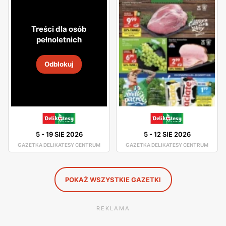
atmosfera. Asortyment sklepu jest dobrze rozmieszczony,
toteż nie będziesz miał problemu z odszukaniem
Treści dla osób
potrzebnego dla Ciebie produktu.
pełnoletnich
W asortymencie dostępne są artykuły spożywcze oraz
Odblokuj
chemia gospodarcza od pewnych producentów, którzy
gwarantują Ci dobrą jakość swoich produktów. Świeże
chrupiące pieczywo, smaczne owoce i warzywa, wyborne
mięsa oraz ryby - to wszystko znajdziesz w Delikatesach
Centrum. Duża ilość tych sklepów sprawia, że nawet nie
5
-
19 SIE 2026
5
-
12 SIE 2026
musisz wsiadać w samochód, by pójść na zakupy, gdyż
GAZETKA DELIKATESY CENTRUM
GAZETKA DELIKATESY CENTRUM
jest ogromne prawdopodobieństwo, że sklep Delikatesy
Centrum znajduje się w niedalekiej odległości od Ciebie.
POKAŻ WSZYSTKIE GAZETKI
REKLAMA