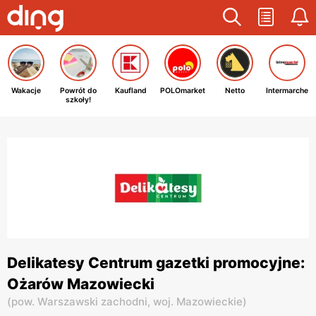
Wakacje
Powrót do
Kaufland
POLOmarket
Netto
Intermarche
szkoły!
Delikatesy Centrum gazetki promocyjne:
Ożarów Mazowiecki
(
pow. Warszawski zachodni,
woj. Mazowieckie
)