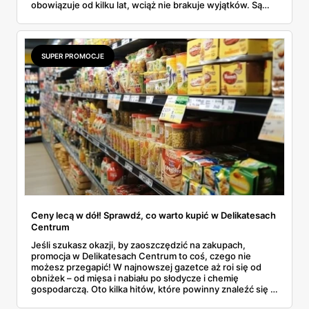
obowiązuje od kilku lat, wciąż nie brakuje wyjątków. Są
niedziele handlowe, są też sklepy objęte wyłączeniem. A
jak to wygląda w praktyce? Czy mały osiedlowy sklepik
może działać? A co z Żabką czy stacjami benzynowymi? W
tym artykule rozwiewamy wątpliwości i pokazujemy, gdzie
SUPER PROMOCJE
w niedzielę można coś kupić – bez nerwów i krążenia po
mieście.
Ceny lecą w dół! Sprawdź, co warto kupić w Delikatesach
Centrum
Jeśli szukasz okazji, by zaoszczędzić na zakupach,
promocja w Delikatesach Centrum to coś, czego nie
możesz przegapić! W najnowszej gazetce aż roi się od
obniżek – od mięsa i nabiału po słodycze i chemię
gospodarczą. Oto kilka hitów, które powinny znaleźć się w
Twoim koszyku.