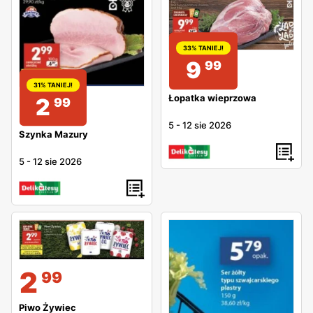
33% TANIEJ!
9
99
31% TANIEJ!
Łopatka wieprzowa
2
99
5
-
12 sie 2026
Szynka Mazury
5
-
12 sie 2026
2
99
Piwo Żywiec