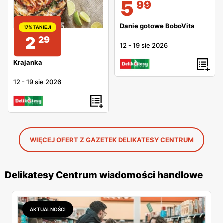
5
99
Danie gotowe BoboVita
17% TANIEJ!
2
29
12
-
19 sie 2026
Krajanka
12
-
19 sie 2026
WIĘCEJ OFERT Z GAZETEK DELIKATESY CENTRUM
Delikatesy Centrum wiadomości handlowe
AKTUALNOŚCI