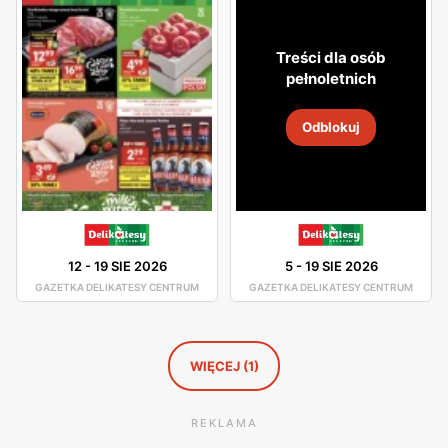
atmosfera. Asortyment sklepu jest dobrze rozmieszczony,
toteż nie będziesz miał problemu z odszukaniem
Treści dla osób
potrzebnego dla Ciebie produktu.
pełnoletnich
W asortymencie dostępne są artykuły spożywcze oraz
Odblokuj
chemia gospodarcza od pewnych producentów, którzy
gwarantują Ci dobrą jakość swoich produktów. Świeże
chrupiące pieczywo, smaczne owoce i warzywa, wyborne
mięsa oraz ryby - to wszystko znajdziesz w Delikatesach
Centrum. Duża ilość tych sklepów sprawia, że nawet nie
12
-
19 SIE 2026
5
-
19 SIE 2026
musisz wsiadać w samochód, by pójść na zakupy, gdyż
GAZETKA DELIKATESY CENTRUM
GAZETKA DELIKATESY CENTRUM
jest ogromne prawdopodobieństwo, że sklep Delikatesy
Centrum znajduje się w niedalekiej odległości od Ciebie.
WIĘCEJ (1)
REKLAMA