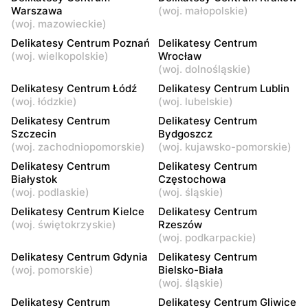
Warszawa
(
woj. małopolskie
)
Delikatesy Centrum
Delikatesy Centrum
(
woj. mazowieckie
)
Warszawa, ul. Dzieci
Warszawa, ul. Starodęby 8
Delikatesy Centrum Poznań
Delikatesy Centrum
Warszawy 40a
(
woj. wielkopolskie
)
Wrocław
(
woj. dolnośląskie
)
Delikatesy Centrum
Delikatesy Centrum
Delikatesy Centrum Łódź
Delikatesy Centrum Lublin
Raszyn, ul. Pruszkowska 52
Warszawa, ul. Skarbka z
(
woj. łódzkie
)
(
woj. lubelskie
)
Gór 57
Delikatesy Centrum
Delikatesy Centrum
Szczecin
Bydgoszcz
Delikatesy Centrum
Delikatesy Centrum
(
woj. zachodniopomorskie
)
(
woj. kujawsko-pomorskie
)
Warszawa, ul. Myśliborska
Reguły, ul. Regulska 49
114
lok.2
Delikatesy Centrum
Delikatesy Centrum
Białystok
Częstochowa
Delikatesy Centrum
Delikatesy Centrum
(
woj. podlaskie
)
(
woj. śląskie
)
Piastów, ul. Witolda
Warszawa, ul. Pontonierów
Delikatesy Centrum Kielce
Delikatesy Centrum
Pileckiego 2
11
(
woj. świętokrzyskie
)
Rzeszów
(
woj. podkarpackie
)
Delikatesy Centrum
Delikatesy Centrum
Delikatesy Centrum Gdynia
Delikatesy Centrum
Łomianki, ul. Warszawska
Ożarów Mazowiecki, ul.
(
woj. pomorskie
)
Bielsko-Biała
27
Partyzantów 10
(
woj. śląskie
)
Delikatesy Centrum
Delikatesy Centrum Gliwice
Delikatesy Centrum
Delikatesy Centrum