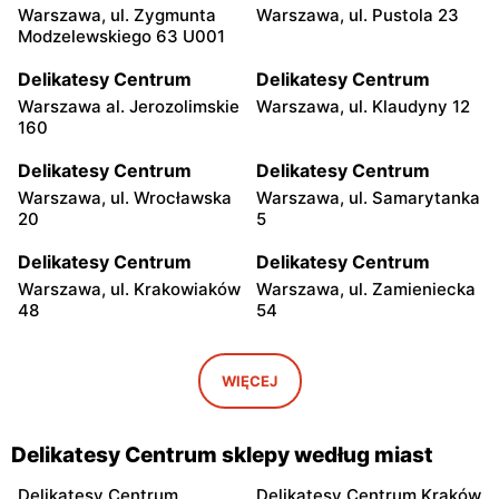
Warszawa, ul. Zygmunta
Warszawa, ul. Pustola 23
Modzelewskiego 63 U001
Delikatesy Centrum
Delikatesy Centrum
Warszawa al. Jerozolimskie
Warszawa, ul. Klaudyny 12
160
Delikatesy Centrum
Delikatesy Centrum
Warszawa, ul. Wrocławska
Warszawa, ul. Samarytanka
20
5
Delikatesy Centrum
Delikatesy Centrum
Warszawa, ul. Krakowiaków
Warszawa, ul. Zamieniecka
48
54
Delikatesy Centrum
Delikatesy Centrum
Warszawa, ul. Gen.
Warszawa, ul. Franciszka
WIĘCEJ
Waleriana Czumy 3
Kawy 44
Delikatesy Centrum
Delikatesy Centrum
Delikatesy Centrum sklepy według miast
Warszawa, ul. Kłobucka 8b
Warszawa, ul. Béli Bartóka
8
Delikatesy Centrum
Delikatesy Centrum Kraków