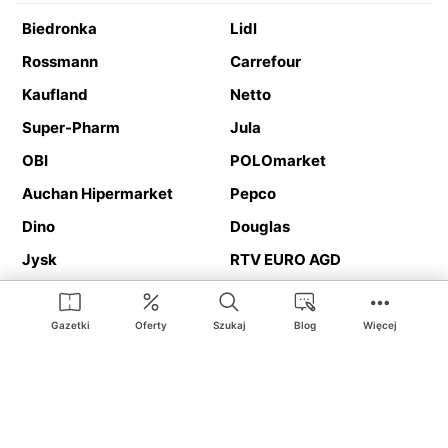
Biedronka
Lidl
Rossmann
Carrefour
Kaufland
Netto
Super-Pharm
Jula
OBI
POLOmarket
Auchan Hipermarket
Pepco
Dino
Douglas
Jysk
RTV EURO AGD
Action
Media Expert
Deichmann
Media Markt
Gazetki
Oferty
Szukaj
Blog
Więcej
Ding.pl to serwis internetowy prezentujący
gazetki promocyjne
oraz
katalogi
sklepów i dużych sieci handlowych. Dzięki
geolokalizacji otrzymasz przede wszystkim oferty sklepów, z
Twojego bliskiego otoczenia. Dodatkowo na stronie znajdziesz