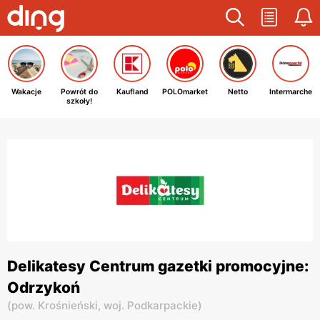
Wakacje
Powrót do
Kaufland
POLOmarket
Netto
Intermarche
szkoły!
Delikatesy Centrum gazetki promocyjne:
Odrzykoń
(
pow. Krośnieński,
woj. Podkarpackie
)