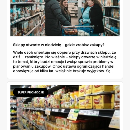
Sklepy otwarte w niedzielę – gdzie zrobisz zakupy?
Wiele osób orientuje się dopiero przy drzwiach sklepu, że
dziś... zamknięte. No właśnie – sklepy otwarte w niedzielę
to temat, który budzi emocje i wciąż sprawia problemy w
planowaniu zakupów. Choć ustawa ograniczająca handel
obowiązuje od kilku lat, wciąż nie brakuje wyjątków. Są
niedziele handlowe, są też sklepy objęte wyłączeniem. A
jak to wygląda w praktyce? Czy mały osiedlowy sklepik
może działać? A co z Żabką czy stacjami benzynowymi? W
tym artykule rozwiewamy wątpliwości i pokazujemy, gdzie
SUPER PROMOCJE
w niedzielę można coś kupić – bez nerwów i krążenia po
mieście.