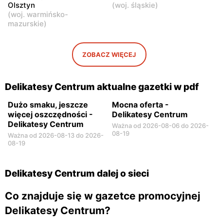
Olsztyn
(
woj. śląskie
)
Nowa Wola, ul. Ignacego
Konstancin-Jeziorna, ul.
(
woj. warmińsko-
Krasickiego 110
Świetlicowa 7/9
mazurskie
)
ZOBACZ WIĘCEJ
Delikatesy Centrum aktualne gazetki w pdf
Dużo smaku, jeszcze
Mocna oferta -
więcej oszczędności -
Delikatesy Centrum
Delikatesy Centrum
Ważna od 2026-08-06 do 2026-
08-19
Ważna od 2026-08-13 do 2026-
08-19
Delikatesy Centrum dalej o sieci
Co znajduje się w gazetce promocyjnej
Delikatesy Centrum?