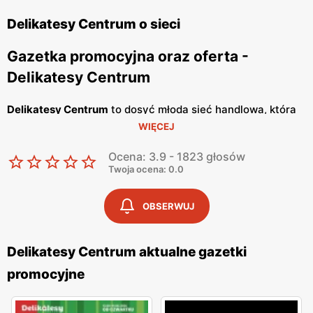
Delikatesy Centrum o sieci
Gazetka promocyjna oraz oferta -
Delikatesy Centrum
Delikatesy Centrum
to dosyć młoda sieć handlowa, która
WIĘCEJ
należy do Grupy Eurocash. Posiada ponad 1000 sklepów
na terenie całego naszego kraju i cały czas otwiera
Ocena: 3.9 - 1823 głosów
nowe. Jej głównym celem jest oferowanie Tobie dobrej
Twoja ocena: 0.0
jakości artykułów spożywczych, w bardzo atrakcyjnych
cenach. Placówki handlowe znajdują się bardzo blisko
OBSERWUJ
osiedli mieszkaniowych, tak abyś miał możliwość zrobienia
szybkich zakupów. Wyróżniają się konkretnym i
Delikatesy Centrum aktualne gazetki
rzeczowym podejściem do klienta oraz korzystają ze
promocyjne
sprawdzonych dostawców, a personelowi nie schodzi
uśmiech z twarzy, dzięki czemu w sklepie panuje miła