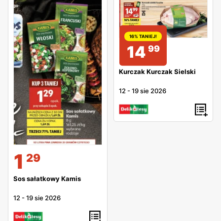
16% TANIEJ!
14
99
Kurczak Kurczak Sielski
12
-
19 sie 2026
1
29
Sos sałatkowy Kamis
12
-
19 sie 2026