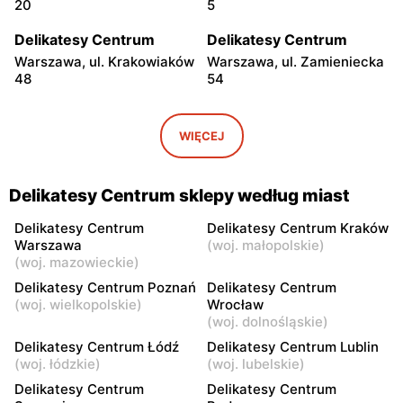
20
5
Delikatesy Centrum
Delikatesy Centrum
Warszawa, ul. Krakowiaków
Warszawa, ul. Zamieniecka
48
54
Delikatesy Centrum
Delikatesy Centrum
Warszawa, ul. Gen.
Warszawa, ul. Franciszka
WIĘCEJ
Waleriana Czumy 3
Kawy 44
Delikatesy Centrum
Delikatesy Centrum
Delikatesy Centrum sklepy według miast
Warszawa, ul. Kłobucka 8b
Warszawa, ul. Béli Bartóka
8
Delikatesy Centrum
Delikatesy Centrum Kraków
Warszawa
(
woj. małopolskie
)
Delikatesy Centrum
Delikatesy Centrum
(
woj. mazowieckie
)
Warszawa, ul. Dzieci
Warszawa, ul. Starodęby 8
Delikatesy Centrum Poznań
Delikatesy Centrum
Warszawy 40a
(
woj. wielkopolskie
)
Wrocław
(
woj. dolnośląskie
)
Delikatesy Centrum
Delikatesy Centrum
Delikatesy Centrum Łódź
Delikatesy Centrum Lublin
Raszyn, ul. Pruszkowska 52
Warszawa, ul. Skarbka z
(
woj. łódzkie
)
(
woj. lubelskie
)
Gór 57
Delikatesy Centrum
Delikatesy Centrum