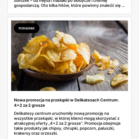
obniżek – od mięsa i nabiału po słodycze i chemię
gospodarczą. Oto kilka hitów, które powinny znaleźć się w
Twoim koszyku.
PORADNIK
Nowa promocja na przekąski w Delikatesach Centrum:
4+2 za 2 grosze
Delikatesy centrum uruchomiły nową promocję na
wszystkie przekąski, w której klienci mogą skorzystać z
atrakcyjnej oferty „4+2 za 2 grosze”. Promocja obejmuje
takie produkty jak chipsy, chrupki, popcorn, paluszki,
krakersy oraz orzeszki.