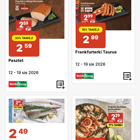
16% TANIEJ!
2
99
33% TANIEJ!
2
59
Frankfurterki Taurus
Pasztet
12
-
19 sie 2026
12
-
19 sie 2026
2
49