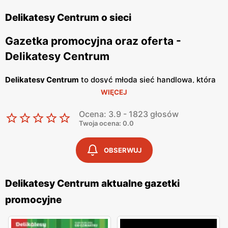
Delikatesy Centrum o sieci
Gazetka promocyjna oraz oferta -
Delikatesy Centrum
Delikatesy Centrum
to dosyć młoda sieć handlowa, która
WIĘCEJ
należy do Grupy Eurocash. Posiada ponad 1000 sklepów
na terenie całego naszego kraju i cały czas otwiera
Ocena: 3.9 - 1823 głosów
nowe. Jej głównym celem jest oferowanie Tobie dobrej
Twoja ocena: 0.0
jakości artykułów spożywczych, w bardzo atrakcyjnych
cenach. Placówki handlowe znajdują się bardzo blisko
OBSERWUJ
osiedli mieszkaniowych, tak abyś miał możliwość zrobienia
szybkich zakupów. Wyróżniają się konkretnym i
Delikatesy Centrum aktualne gazetki
rzeczowym podejściem do klienta oraz korzystają ze
promocyjne
sprawdzonych dostawców, a personelowi nie schodzi
uśmiech z twarzy, dzięki czemu w sklepie panuje miła