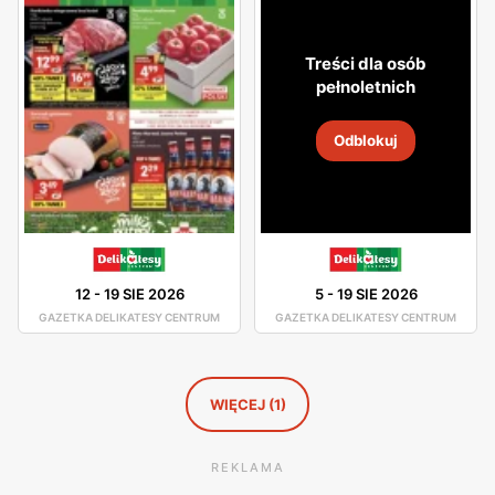
atmosfera. Asortyment sklepu jest dobrze rozmieszczony,
toteż nie będziesz miał problemu z odszukaniem
Treści dla osób
potrzebnego dla Ciebie produktu.
pełnoletnich
W asortymencie dostępne są artykuły spożywcze oraz
Odblokuj
chemia gospodarcza od pewnych producentów, którzy
gwarantują Ci dobrą jakość swoich produktów. Świeże
chrupiące pieczywo, smaczne owoce i warzywa, wyborne
mięsa oraz ryby - to wszystko znajdziesz w Delikatesach
Centrum. Duża ilość tych sklepów sprawia, że nawet nie
12
-
19 SIE 2026
5
-
19 SIE 2026
musisz wsiadać w samochód, by pójść na zakupy, gdyż
GAZETKA DELIKATESY CENTRUM
GAZETKA DELIKATESY CENTRUM
jest ogromne prawdopodobieństwo, że sklep Delikatesy
Centrum znajduje się w niedalekiej odległości od Ciebie.
WIĘCEJ (1)
REKLAMA