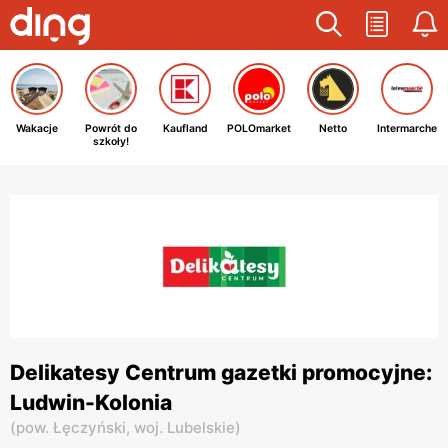
Wakacje
Powrót do
Kaufland
POLOmarket
Netto
Intermarche
szkoły!
Delikatesy Centrum gazetki promocyjne:
Ludwin-Kolonia
(
pow. Łęczyński,
woj. Lubelskie
)