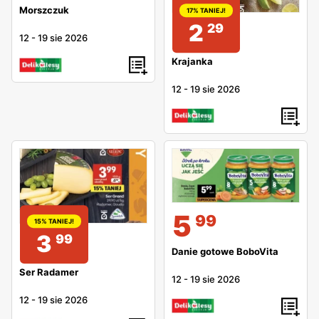
Morszczuk
17% TANIEJ!
2
29
12
-
19 sie 2026
Krajanka
12
-
19 sie 2026
5
99
15% TANIEJ!
3
99
Danie gotowe BoboVita
Ser Radamer
12
-
19 sie 2026
12
-
19 sie 2026