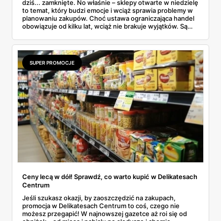
dziś... zamknięte. No właśnie – sklepy otwarte w niedzielę
to temat, który budzi emocje i wciąż sprawia problemy w
planowaniu zakupów. Choć ustawa ograniczająca handel
obowiązuje od kilku lat, wciąż nie brakuje wyjątków. Są
niedziele handlowe, są też sklepy objęte wyłączeniem. A
jak to wygląda w praktyce? Czy mały osiedlowy sklepik
może działać? A co z Żabką czy stacjami benzynowymi? W
tym artykule rozwiewamy wątpliwości i pokazujemy, gdzie
SUPER PROMOCJE
w niedzielę można coś kupić – bez nerwów i krążenia po
mieście.
Ceny lecą w dół! Sprawdź, co warto kupić w Delikatesach
Centrum
Jeśli szukasz okazji, by zaoszczędzić na zakupach,
promocja w Delikatesach Centrum to coś, czego nie
możesz przegapić! W najnowszej gazetce aż roi się od