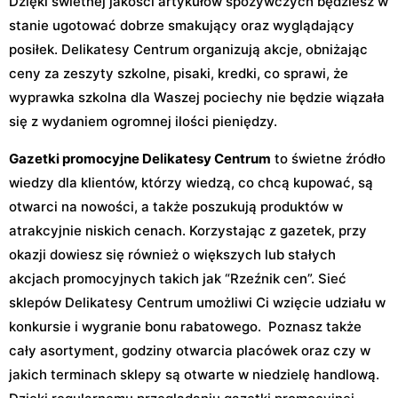
Dzięki świetnej jakości artykułów spożywczych będziesz w
stanie ugotować dobrze smakujący oraz wyglądający
posiłek. Delikatesy Centrum organizują akcje, obniżając
ceny za zeszyty szkolne, pisaki, kredki, co sprawi, że
wyprawka szkolna dla Waszej pociechy nie będzie wiązała
się z wydaniem ogromnej ilości pieniędzy.
Gazetki promocyjne Delikatesy Centrum
to świetne źródło
wiedzy dla klientów, którzy wiedzą, co chcą kupować, są
otwarci na nowości, a także poszukują produktów w
atrakcyjnie niskich cenach. Korzystając z gazetek, przy
okazji dowiesz się również o większych lub stałych
akcjach promocyjnych takich jak “Rzeźnik cen”. Sieć
sklepów Delikatesy Centrum umożliwi Ci wzięcie udziału w
konkursie i wygranie bonu rabatowego. Poznasz także
cały asortyment, godziny otwarcia placówek oraz czy w
jakich terminach sklepy są otwarte w niedzielę handlową.