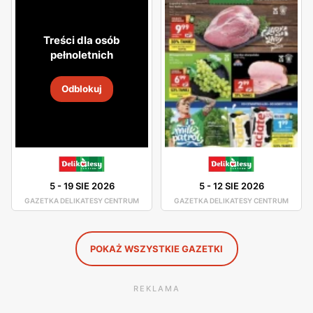
atmosfera. Asortyment sklepu jest dobrze rozmieszczony,
toteż nie będziesz miał problemu z odszukaniem
Treści dla osób
potrzebnego dla Ciebie produktu.
pełnoletnich
W asortymencie dostępne są artykuły spożywcze oraz
Odblokuj
chemia gospodarcza od pewnych producentów, którzy
gwarantują Ci dobrą jakość swoich produktów. Świeże
chrupiące pieczywo, smaczne owoce i warzywa, wyborne
mięsa oraz ryby - to wszystko znajdziesz w Delikatesach
Centrum. Duża ilość tych sklepów sprawia, że nawet nie
5
-
19 SIE 2026
5
-
12 SIE 2026
musisz wsiadać w samochód, by pójść na zakupy, gdyż
GAZETKA DELIKATESY CENTRUM
GAZETKA DELIKATESY CENTRUM
jest ogromne prawdopodobieństwo, że sklep Delikatesy
Centrum znajduje się w niedalekiej odległości od Ciebie.
POKAŻ WSZYSTKIE GAZETKI
REKLAMA