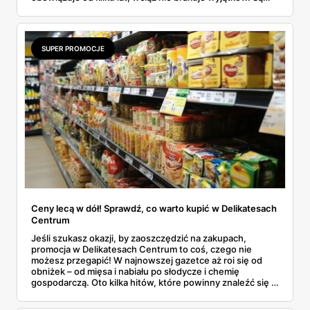
niedziele handlowe, są też sklepy objęte wyłączeniem. A
jak to wygląda w praktyce? Czy mały osiedlowy sklepik
może działać? A co z Żabką czy stacjami benzynowymi? W
tym artykule rozwiewamy wątpliwości i pokazujemy, gdzie
SUPER PROMOCJE
w niedzielę można coś kupić – bez nerwów i krążenia po
mieście.
Ceny lecą w dół! Sprawdź, co warto kupić w Delikatesach
Centrum
Jeśli szukasz okazji, by zaoszczędzić na zakupach,
promocja w Delikatesach Centrum to coś, czego nie
możesz przegapić! W najnowszej gazetce aż roi się od
obniżek – od mięsa i nabiału po słodycze i chemię
gospodarczą. Oto kilka hitów, które powinny znaleźć się w
Twoim koszyku.