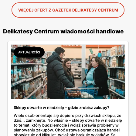
WIĘCEJ OFERT Z GAZETEK DELIKATESY CENTRUM
Delikatesy Centrum wiadomości handlowe
AKTUALNOŚCI
Sklepy otwarte w niedzielę – gdzie zrobisz zakupy?
Wiele osób orientuje się dopiero przy drzwiach sklepu, że
dziś... zamknięte. No właśnie – sklepy otwarte w niedzielę
to temat, który budzi emocje i wciąż sprawia problemy w
planowaniu zakupów. Choć ustawa ograniczająca handel
obowiązuje od kilku lat, wciąż nie brakuje wyjątków. Są