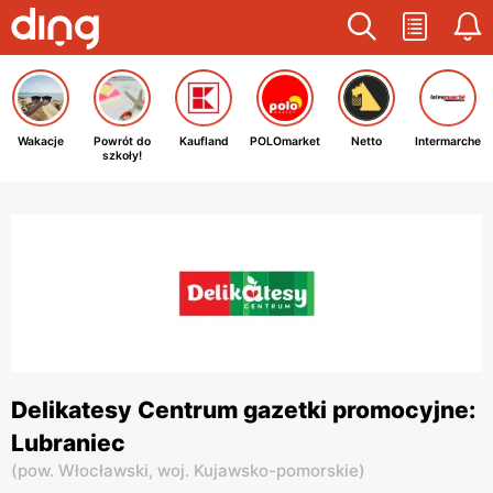
Wakacje
Powrót do
Kaufland
POLOmarket
Netto
Intermarche
szkoły!
Delikatesy Centrum gazetki promocyjne:
Lubraniec
(
pow. Włocławski,
woj. Kujawsko-pomorskie
)