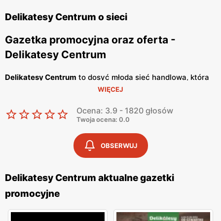
Delikatesy Centrum o sieci
Gazetka promocyjna oraz oferta -
Delikatesy Centrum
Delikatesy Centrum
to dosyć młoda sieć handlowa, która
WIĘCEJ
należy do Grupy Eurocash. Posiada ponad 1000 sklepów
na terenie całego naszego kraju i cały czas otwiera
Ocena: 3.9 - 1820 głosów
nowe. Jej głównym celem jest oferowanie Tobie dobrej
Twoja ocena: 0.0
jakości artykułów spożywczych, w bardzo atrakcyjnych
cenach. Placówki handlowe znajdują się bardzo blisko
OBSERWUJ
osiedli mieszkaniowych, tak abyś miał możliwość zrobienia
szybkich zakupów. Wyróżniają się konkretnym i
Delikatesy Centrum aktualne gazetki
rzeczowym podejściem do klienta oraz korzystają ze
promocyjne
sprawdzonych dostawców, a personelowi nie schodzi
uśmiech z twarzy, dzięki czemu w sklepie panuje miła