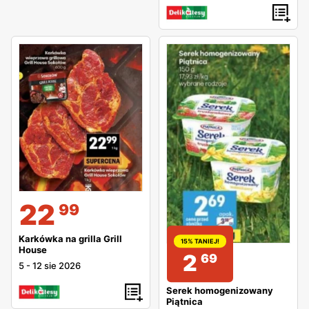
22
99
Karkówka na grilla Grill
15% TANIEJ!
House
2
69
5
-
12 sie 2026
Serek homogenizowany
Piątnica